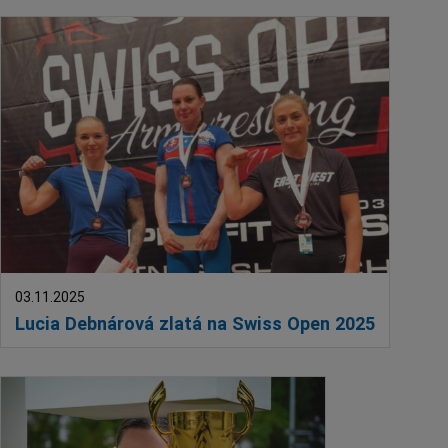
Deti a rodina
Dobrovoľníctvo
Benefícia
Duchovný život
EkoMesto
Tradície
Veda
Zvieratá
Súťaž
Pracovné ponuky
03.11.2025
Lucia Debnárová zlatá na Swiss Open 2025