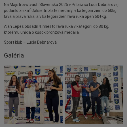
Na Majstrovstvách Slovenska 2025 v Pribiši sa Lucii Debnárovej
Dotácie
podarilo získať ďalšie tri zlaté medaily: v kategórii žien do 60kg
Údržba
ľavá a pravá ruka, a v kategórii žien ľavá ruka open 60+kg.
Doprava
Alan Lépeš obsadil 4. miesto ľavá ruka v kategórii do 80 kg,
Oznamy
ktorému unikla o kúsok bronzová medaila.
Mestský úrad
Šport klub – Lucia Debnárová
Projekty
Galéria
Primátor
Otázky a odpovede
Napísali o nás
Osobnosti
História
Ocenenia
Voľby
Šport