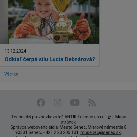
13.12.2024
Odkiaľ čerpá silu Lucia Debnárová?
Všetko
Technický prevádzkovateľ:
ANTIK Telecom, s.r.o.
|
Mapa
stránok
Správca webového sídla: Mesto Senec, Mierové námestie 8
90301 Senec, +421 2 20 205 101,
musenec@senec.sk
,