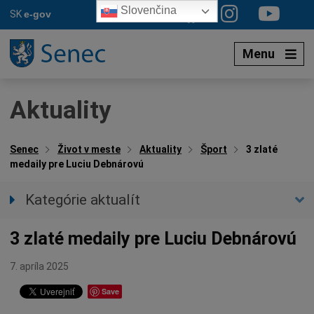
Preskočiť
Slovenčina
SK
e-gov
na
obsah
Menu
Aktuality
Senec
Život v meste
Aktuality
Šport
3 zlaté
medaily pre Luciu Debnárovú
Kategórie aktualít
Všetky aktuality
3 zlaté medaily pre Luciu Debnárovú
Spravodajstvo
Parkovacia politika
7. apríla 2025
Kultúra
Save
Ocenenia