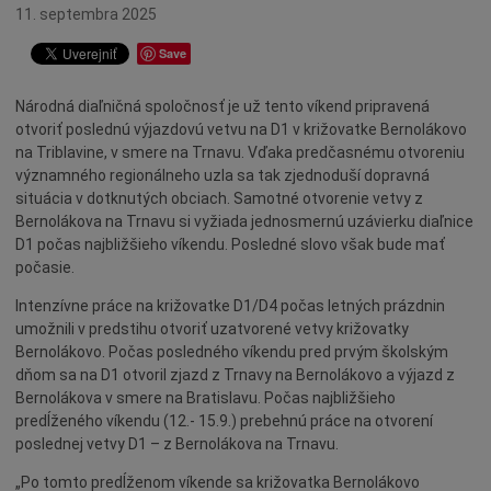
Ocenenia
11. septembra 2025
Dotácie
Save
Údržba
Národná diaľničná spoločnosť je už tento víkend pripravená
Doprava
otvoriť poslednú výjazdovú vetvu na D1 v križovatke Bernolákovo
Oznamy
na Triblavine, v smere na Trnavu. Vďaka predčasnému otvoreniu
významného regionálneho uzla sa tak zjednoduší dopravná
Mestský úrad
situácia v dotknutých obciach. Samotné otvorenie vetvy z
Projekty
Bernolákova na Trnavu si vyžiada jednosmernú uzávierku diaľnice
D1 počas najbližšieho víkendu. Posledné slovo však bude mať
Primátor
počasie.
Otázky a odpovede
Intenzívne práce na križovatke D1/D4 počas letných prázdnin
Napísali o nás
umožnili v predstihu otvoriť uzatvorené vetvy križovatky
Bernolákovo. Počas posledného víkendu pred prvým školským
Osobnosti
dňom sa na D1 otvoril zjazd z Trnavy na Bernolákovo a výjazd z
História
Bernolákova v smere na Bratislavu. Počas najbližšieho
predĺženého víkendu (12.- 15.9.) prebehnú práce na otvorení
Ocenenia
poslednej vetvy D1 – z Bernolákova na Trnavu.
Voľby
„Po tomto predĺženom víkende sa križovatka Bernolákovo