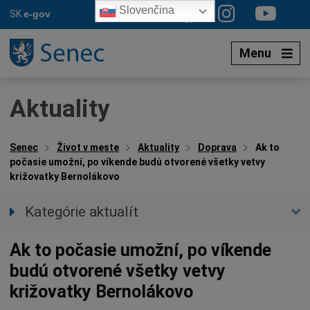
Preskočiť
Slovenčina
SK
e-gov
na
obsah
Menu
Aktuality
Senec
Život v meste
Aktuality
Doprava
Ak to
počasie umožní, po víkende budú otvorené všetky vetvy
križovatky Bernolákovo
Kategórie aktualít
Všetky aktuality
Ak to počasie umožní, po víkende
Spravodajstvo
budú otvorené všetky vetvy
Parkovacia politika
križovatky Bernolákovo
Kultúra