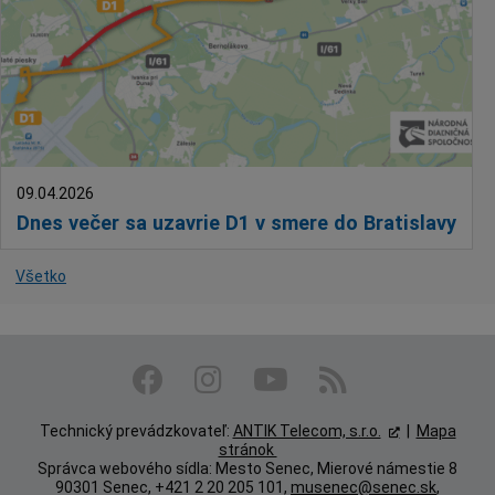
09.04.2026
Dnes večer sa uzavrie D1 v smere do Bratislavy
Všetko
Technický prevádzkovateľ:
ANTIK Telecom, s.r.o.
|
Mapa
stránok
Správca webového sídla: Mesto Senec, Mierové námestie 8
90301 Senec, +421 2 20 205 101,
musenec@senec.sk
,