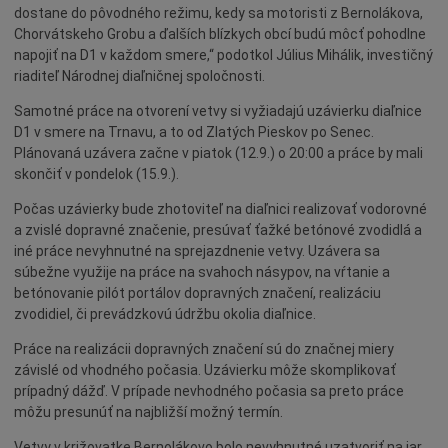
Šport
dostane do pôvodného režimu, kedy sa motoristi z Bernolákova,
Naše školy
Chorvátskeho Grobu a ďalších blízkych obcí budú môcť pohodlne
napojiť na D1 v každom smere,“ podotkol Július Mihálik, investičný
Seniori
riaditeľ Národnej diaľničnej spoločnosti.
Partnerské mestá
Samotné práce na otvorení vetvy si vyžiadajú uzávierku diaľnice
Národnostné menšiny
D1 v smere na Trnavu, a to od Zlatých Pieskov po Senec.
Plánovaná uzávera začne v piatok (12.9.) o 20:00 a práce by mali
Podujatie
skončiť v pondelok (15.9.).
Cyklomesto
Počas uzávierky bude zhotoviteľ na diaľnici realizovať vodorovné
Rekonštrukcia
a zvislé dopravné značenie, presúvať ťažké betónové zvodidlá a
iné práce nevyhnutné na sprejazdnenie vetvy. Uzávera sa
História
súbežne využije na práce na svahoch násypov, na vŕtanie a
Turizmus
betónovanie pilót portálov dopravných značení, realizáciu
zvodidiel, či prevádzkovú údržbu okolia diaľnice.
Slnečné jazerá
Zdravotníctvo
Práce na realizácii dopravných značení sú do značnej miery
závislé od vhodného počasia. Uzávierku môže skomplikovať
Dobrovoľníctvo
prípadný dážď. V prípade nevhodného počasia sa preto práce
Rady a tipy
môžu presunúť na najbližší možný termín.
Benefícia
Vetvy v križovatke Bernolákovo bolo nevyhnutné uzatvoriť na jar