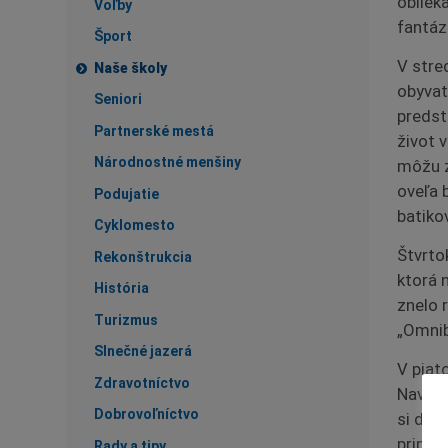
oblieka
Voľby
fantázi
Šport
V stre
Naše školy
obyvat
Seniori
predst
Partnerské mestá
život 
Národnostné menšiny
môžu z
oveľa b
Podujatie
batikov
Cyklomesto
Štvrtok
Rekonštrukcia
ktorá 
História
znelo 
Turizmus
„Omnib
Slnečné jazerá
V piat
Zdravotníctvo
Navští
Dobrovoľníctvo
si deti
pripom
Rady a tipy