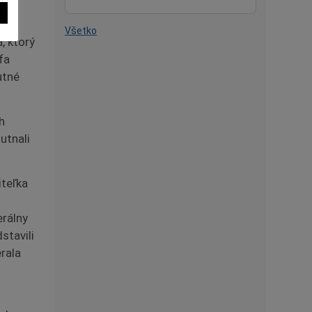
 –
Všetko
, ktorý
fa
utné
h
utnali
iteľka
erálny
stavili
erala