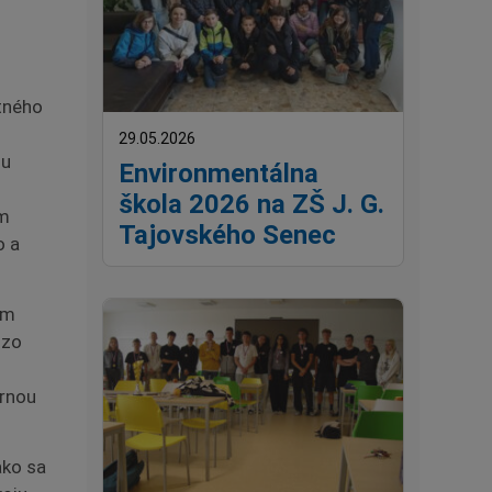
etného
29.05.2026
ou
Environmentálna
škola 2026 na ZŠ J. G.
om
Tajovského Senec
o a
om
 zo
ornou
ako sa