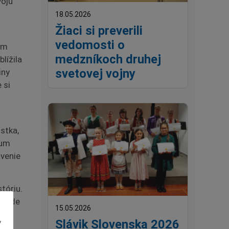
voju
18.05.2026
Žiaci si preverili
vedomosti o
om
medzníkoch druhej
lížila
svetovej vojny
iny
 si
ostka,
ium
avenie
tóriu.
u, kde
15.05.2026
Slávik Slovenska 2026
v