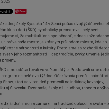
a 2025
Save
Základnej školy Kysucká 14 v Senci počas dvojtýždňového l
ého klubu detí (ŠKD) symbolicky precestovali celý svet.
ujeme si, že multikultúrna spoločnosť je dnes každodenn
ou, a práve naše mesto je krásnym príkladom miesta, kde sa
vajú rôzne národnosti a kultúry. Preto sme sa rozhodli deť
iť svet v jeho rozmanitosti – cez tradície, zvyky, umenie, jedl
 príbehy.
ŠKD sme odštartovali vo veľkom štýle. Predstavili sme deť
 program na celé dva týždne. Očakávania predčili animátori
p Show, ktorí sa v ten deň premenili na indiánov, kovbojov,
lku aj Slovenku. Dvor našej školy ožil hudbou, tancom a výb
u.
a ďalší deň sme sa zamerali na tradičné oblečenia sveta – 