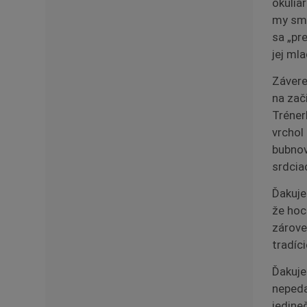
okulia
my sme
sa „pr
jej ml
Závere
na zač
Tréner
vrchol
bubnov
srdcia
Ďakuje
že hoc
zároveň
tradíc
Ďakuje
nepeda
jedine