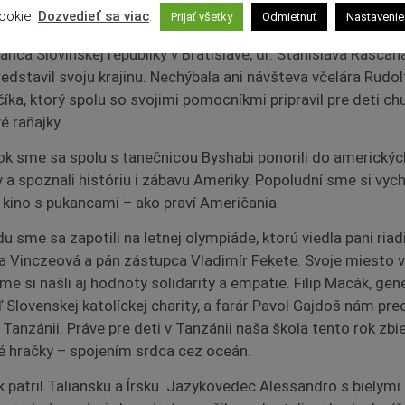
ookie.
Dozvedieť sa viac
.
Prijať všetky
Odmietnuť
Nastavenie
týždeň sme začali v Slovinsku. Privítali sme vzácneho hosťa
anca Slovinskej republiky v Bratislave, dr. Stanislava Raščana
edstavil svoju krajinu. Nechýbala ani návšteva včelára Rudol
íka, ktorý spolu so svojimi pomocníkmi pripravil pre deti ch
 raňajky.
ok sme sa spolu s tanečnicou Byshabi ponorili do americkýc
 a spoznali históriu i zábavu Ameriky. Popoludní sme si vych
 kino s pukancami – ako praví Američania.
u sme sa zapotili na letnej olympiáde, ktorú viedla pani riad
a Vinczeová a pán zástupca Vladimír Fekete. Svoje miesto v
me si našli aj hodnoty solidarity a empatie. Filip Macák, gen
ľ Slovenskej katolíckej charity, a farár Pavol Gajdoš nám pred
 Tanzánii. Práve pre deti v Tanzánii naša škola tento rok zbi
é hračky – spojením srdca cez oceán.
k patril Taliansku a Írsku. Jazykovedec Alessandro s bielymi