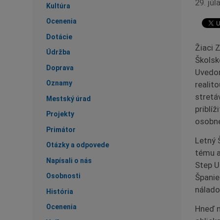
29. júl
Kultúra
Ocenenia
Dotácie
Žiaci 
Údržba
Školsk
Doprava
Uvedom
Oznamy
realit
stretá
Mestský úrad
priblíž
Projekty
osobné
Primátor
Letný 
Otázky a odpovede
tému a
Napísali o nás
Step U
Osobnosti
Španie
nálado
História
Ocenenia
Hneď n