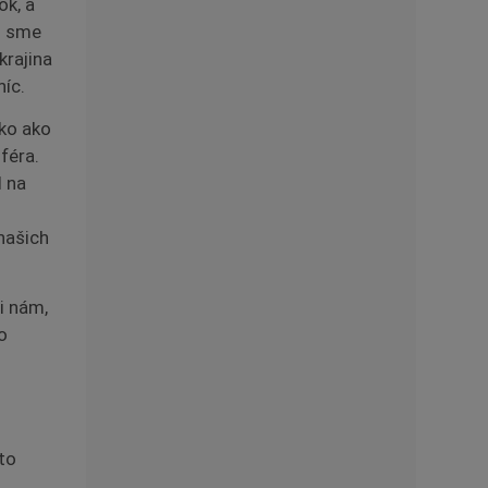
ok, a
m sme
krajina
níc.
ako ako
féra.
l na
našich
i nám,
o
to