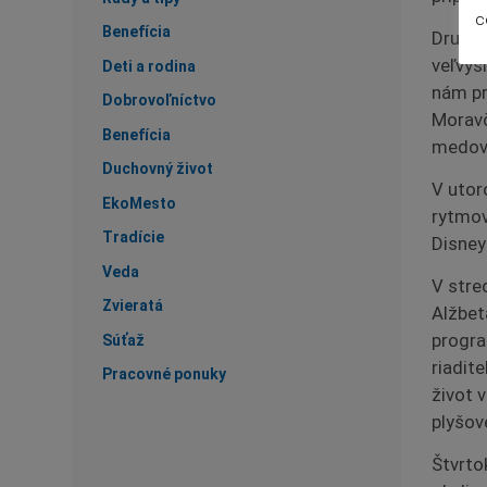
c
Benefícia
Druhý 
veľvysl
Deti a rodina
nám pr
Dobrovoľníctvo
Moravč
Benefícia
medové
Duchovný život
V utor
EkoMesto
rytmov
Tradície
Disney
Veda
V stred
Zvieratá
Alžbet
progra
Súťaž
riadite
Pracovné ponuky
život v
plyšov
Štvrto