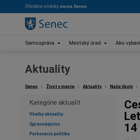
Preskočiť
Oficiálne stránky
mesta Senec
na
obsah
Samospráva
Mestský úrad
Ako vybav
Aktuality
Senec
Život v meste
Aktuality
Naše školy
Ces
Kategórie aktualít
Le
Všetky aktuality
14
Spravodajstvo
Parkovacia politika