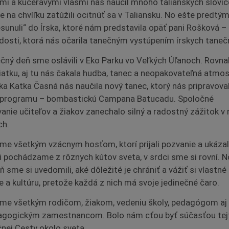
rmi a kučeravými vlasmi nás naučil mnoho talianskych slovíč
 na chvíľku zatúžili ocitnúť sa v Taliansku. No ešte predtý
esunuli“ do Írska, ktoré nám predstavila opäť pani Rošková – 
adosti, ktorá nás očarila tanečným vystúpením írskych taneč
čný deň sme oslávili v Eko Parku vo Veľkých Úľanoch. Rovn
iatku, aj tu nás čakala hudba, tanec a neopakovateľná atmos
ka Katka Časná nás naučila nový tanec, ktorý nás pripravova
 programu – bombastickú Campana Batucadu. Spoločné
anie učiteľov a žiakov zanechalo silný a radostný zážitok v 
ch.
me všetkým vzácnym hosťom, ktorí prijali pozvanie a ukázal
i pochádzame z rôznych kútov sveta, v srdci sme si rovní. N
 sme si uvedomili, aké dôležité je chrániť a vážiť si vlastné
ie a kultúru, pretože každá z nich má svoje jedinečné čaro.
me všetkým rodičom, žiakom, vedeniu školy, pedagógom aj
gogickým zamestnancom. Bolo nám cťou byť súčasťou tej
čnej Cesty okolo sveta.