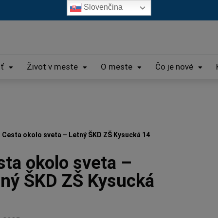
Slovenčina
iť
Život v meste
O meste
Čo je nové
Cesta okolo sveta – Letný ŠKD ZŠ Kysucká 14
ta okolo sveta –
tný ŠKD ZŠ Kysucká