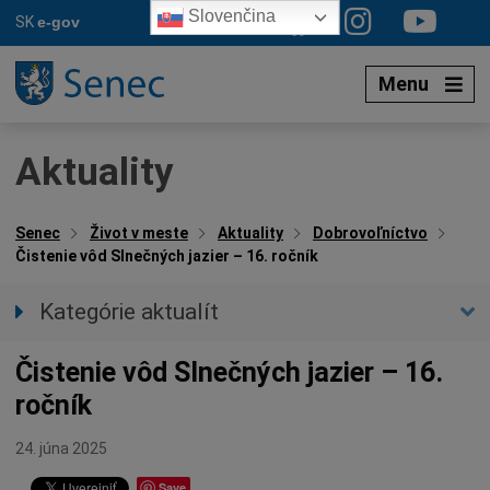
Preskočiť
Slovenčina
SK
e-gov
na
obsah
Menu
Aktuality
Senec
Život v meste
Aktuality
Dobrovoľníctvo
Čistenie vôd Slnečných jazier – 16. ročník
Kategórie aktualít
Všetky aktuality
Čistenie vôd Slnečných jazier – 16.
Spravodajstvo
ročník
Parkovacia politika
Kultúra
24. júna 2025
Ocenenia
Save