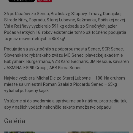
Dotácie
36 potápačov zo Senca, Bratislavy, Stupavy, Trnavy, Dunajskej
Údržba
Stredy, Nitry, Popradu, Starej Lubovne, Kežmarku, Spišskej novej
Doprava
Vsi a Rožňavy vyzbieralo 591 kg odpadu zo Slnečných jazier.
Počas všetkých 16. rokov existencie tohto užitočného podujatia
Oznamy
to je až neuveriteľných 5.853 kg!
Mestský úrad
Podujatie sa uskutočnilo s podporou mesta Senec, SCR Senec,
Projekty
Slovenského rybárskeho zväzu MO Senec, plaveckej akadémie
Primátor
BabyShark, Burgermanu, VZS Karol Bednárik, JM Rescue, kaviareň
JASMINA, ESPIK Group., ABB Klima Senec.
Otázky a odpovede
Najviac vyzbieral Michal Dic zo Starej Lubovne – 188. Na druhom
Napísali o nás
mieste sa umiestnil Roman Szalai z Piccardu Senec – 65kg
Osobnosti
vytiahol potopený kajak.
História
Vstúpme si do svedomia a správajme sa k nášmu prostrediu tak,
aby v našich vodách nekončilo takéto množstvo odpadu!
Ocenenia
Voľby
Galéria
Šport