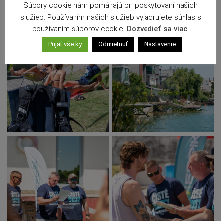
Súbory cookie nám pomáhajú pri poskytovaní našich
služieb. Používaním našich služieb vyjadrujete súhlas s
používaním súborov cookie.
Dozvedieť sa viac
.
Prijať všetky
Odmietnuť
Nastavenie