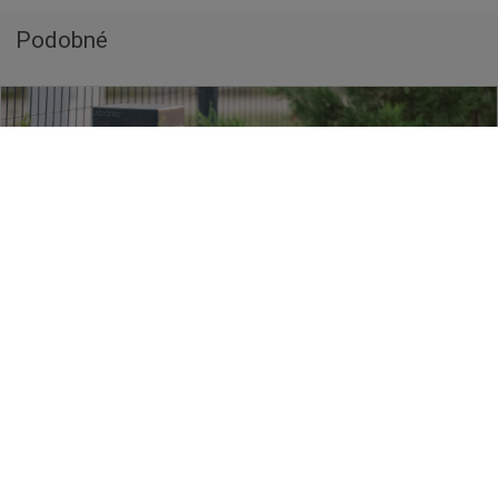
Podobné
03.08.2026
Výstraha SHMÚ 3. stupňa pred vysokými
teplotami pre Sene°C