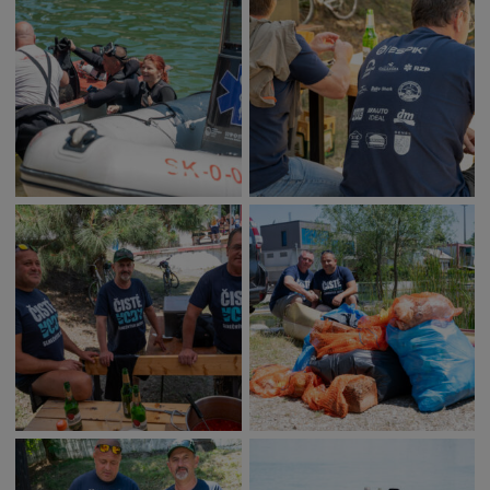
Deti a rodina
Dobrovoľníctvo
Benefícia
Duchovný život
EkoMesto
Tradície
Veda
Zvieratá
Súťaž
Pracovné ponuky