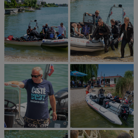
Naše školy
Seniori
Partnerské mestá
Národnostné menšiny
Podujatie
Cyklomesto
Rekonštrukcia
História
Turizmus
Slnečné jazerá
Zdravotníctvo
Dobrovoľníctvo
Rady a tipy
Benefícia