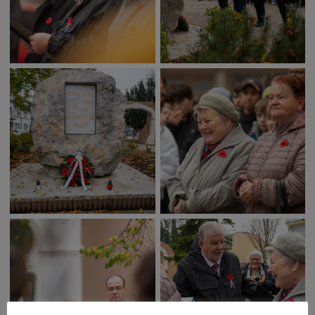
Deti a rodina
Dobrovoľníctvo
Benefícia
Duchovný život
EkoMesto
Tradície
Veda
Zvieratá
Súťaž
Pracovné ponuky