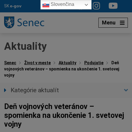
Preskočiť
Slovenčina
SK
e-gov
na
obsah
Menu
Aktuality
Senec
Život v meste
Aktuality
Podujatie
Deň
vojnových veteránov – spomienka na ukončenie 1. svetovej
vojny
Kategórie aktualít
Všetky aktuality
Deň vojnových veteránov –
Spravodajstvo
spomienka na ukončenie 1. svetovej
Parkovacia politika
vojny
Kultúra