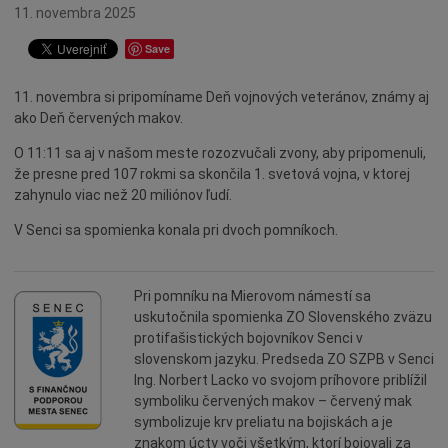
Ocenenia
11. novembra 2025
Dotácie
Save
Údržba
11. novembra si pripomíname Deň vojnových veteránov, známy aj
Doprava
ako Deň červených makov.
Oznamy
O 11:11 sa aj v našom meste rozozvučali zvony, aby pripomenuli,
Mestský úrad
že presne pred 107 rokmi sa skončila 1. svetová vojna, v ktorej
zahynulo viac než 20 miliónov ľudí.
Projekty
Primátor
V Senci sa spomienka konala pri dvoch pomníkoch.
Otázky a odpovede
Napísali o nás
Pri pomníku na Mierovom námestí sa
uskutočnila spomienka ZO Slovenského zväzu
Osobnosti
protifašistických bojovníkov Senci v
História
slovenskom jazyku. Predseda ZO SZPB v Senci
Ing. Norbert Lacko vo svojom príhovore priblížil
Ocenenia
symboliku červených makov – červený mak
Voľby
symbolizuje krv preliatu na bojiskách a je
znakom úcty voči všetkým, ktorí bojovali za