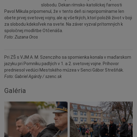
Šport
slobodu. Dekan rímsko-katolíckej farnosti
Naše školy
Pavol Mikula pripomenul, že v tento deň si nepripomíname len
obete prvej svetovej vojny, ale aj všetkých, ktorí položili život v boji
Seniori
za slobodu kdekoľvek na svete. Na záver vyzval prítomných k
Partnerské mestá
spoločnej modlitbe Otčenáša.
Foto: Zuzana Oros
Národnostné menšiny
Podujatie
Pri ZŠ s VJM A. M. Szencziho sa spomienka konala v maďarskom
Cyklomesto
jazyku pri Pomníku padlých v 1. a 2. svetovej vojne. Príhovor
Rekonštrukcia
predniesol vedúci Mestského múzea v Senci Gábor Strešňák.
Foto: Gabriel Agárdy / szenc.sk
História
Turizmus
Galéria
Slnečné jazerá
Zdravotníctvo
Dobrovoľníctvo
Rady a tipy
Benefícia