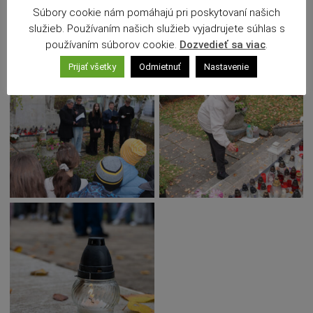
Súbory cookie nám pomáhajú pri poskytovaní našich
služieb. Používaním našich služieb vyjadrujete súhlas s
používaním súborov cookie.
Dozvedieť sa viac
.
Prijať všetky
Odmietnuť
Nastavenie