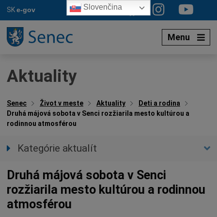
Preskočiť
Slovenčina
SK
e-gov
na
obsah
Menu
Aktuality
Senec
Život v meste
Aktuality
Deti a rodina
Druhá májová sobota v Senci rozžiarila mesto kultúrou a
rodinnou atmosférou
Kategórie aktualít
Všetky aktuality
Druhá májová sobota v Senci
Spravodajstvo
rozžiarila mesto kultúrou a rodinnou
Parkovacia politika
atmosférou
Kultúra