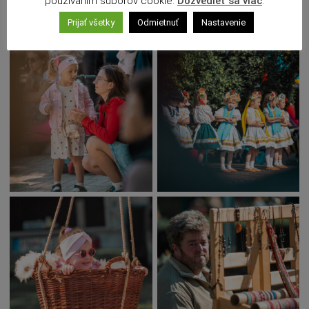
používaním súborov cookie.
Dozvedieť sa viac
.
Prijať všetky
Odmietnuť
Nastavenie