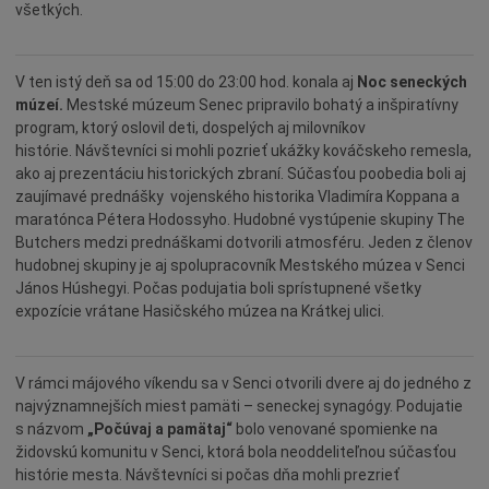
Šport
všetkých.
Naše školy
Seniori
V ten istý deň sa od 15:00 do 23:00 hod. konala aj
Noc seneckých
Partnerské mestá
múzeí.
Mestské múzeum Senec pripravilo bohatý a inšpiratívny
program, ktorý oslovil deti, dospelých aj milovníkov
Národnostné menšiny
histórie. Návštevníci si mohli pozrieť ukážky kováčskeho remesla,
Podujatie
ako aj prezentáciu historických zbraní. Súčasťou poobedia boli aj
zaujímavé prednášky vojenského historika Vladimíra Koppana a
Cyklomesto
maratónca Pétera Hodossyho. Hudobné vystúpenie skupiny The
Rekonštrukcia
Butchers medzi prednáškami dotvorili atmosféru. Jeden z členov
hudobnej skupiny je aj spolupracovník Mestského múzea v Senci
História
János Húshegyi. Počas podujatia boli sprístupnené všetky
Turizmus
expozície vrátane Hasičského múzea na Krátkej ulici.
Slnečné jazerá
Zdravotníctvo
V rámci májového víkendu sa v Senci otvorili dvere aj do jedného z
najvýznamnejších miest pamäti – seneckej synagógy. Podujatie
Dobrovoľníctvo
s názvom
„Počúvaj a pamätaj“
bolo venované spomienke na
Rady a tipy
židovskú komunitu v Senci, ktorá bola neoddeliteľnou súčasťou
histórie mesta. Návštevníci si počas dňa mohli prezrieť
Benefícia