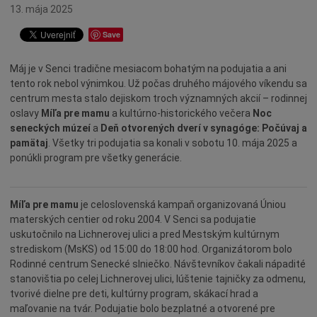
Ocenenia
13. mája 2025
Dotácie
Save
Údržba
Máj je v Senci tradične mesiacom bohatým na podujatia a ani
Doprava
tento rok nebol výnimkou. Už počas druhého májového víkendu sa
Oznamy
centrum mesta stalo dejiskom troch významných akcií – rodinnej
oslavy
Míľa pre mamu
a kultúrno-historického večera
Noc
Mestský úrad
seneckých múzeí
a
Deň otvorených dverí v synagóge: Počúvaj a
Projekty
pamätaj
. Všetky tri podujatia sa konali v sobotu 10. mája 2025 a
ponúkli program pre všetky generácie.
Primátor
Otázky a odpovede
Míľa pre mamu
je celoslovenská kampaň organizovaná Úniou
Napísali o nás
materských centier od roku 2004. V Senci sa podujatie
Osobnosti
uskutočnilo na Lichnerovej ulici a pred Mestským kultúrnym
strediskom (MsKS) od 15:00 do 18:00 hod. Organizátorom bolo
História
Rodinné centrum Senecké slniečko. Návštevníkov čakali nápadité
Ocenenia
stanovištia po celej Lichnerovej ulici, lúštenie tajničky za odmenu,
tvorivé dielne pre deti, kultúrny program, skákací hrad a
Voľby
maľovanie na tvár. Podujatie bolo bezplatné a otvorené pre