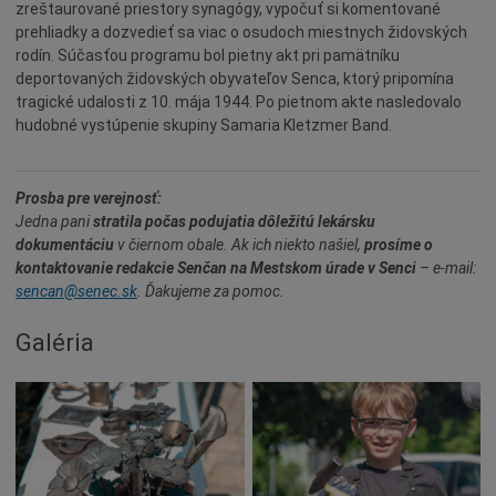
zreštaurované priestory synagógy, vypočuť si komentované
Deti a rodina
prehliadky a dozvedieť sa viac o osudoch miestnych židovských
rodín. Súčasťou programu bol pietny akt pri pamätníku
Dobrovoľníctvo
deportovaných židovských obyvateľov Senca, ktorý pripomína
Benefícia
tragické udalosti z 10. mája 1944. Po pietnom akte nasledovalo
hudobné vystúpenie skupiny Samaria Kletzmer Band.
Duchovný život
EkoMesto
Prosba pre verejnosť:
Tradície
Jedna pani
stratila počas podujatia dôležitú lekársku
Veda
dokumentáciu
v čiernom obale. Ak ich niekto našiel,
prosíme o
kontaktovanie redakcie Senčan na Mestskom úrade v Senci
– e-mail:
Zvieratá
sencan@senec.sk
. Ďakujeme za pomoc.
Súťaž
Galéria
Pracovné ponuky