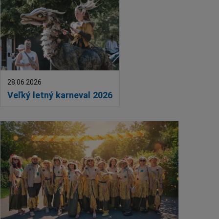
Deti a rodina
Dobrovoľníctvo
Benefícia
Duchovný život
EkoMesto
Tradície
28.06.2026
Veľký letný karneval 2026
Veda
Zvieratá
Súťaž
Pracovné ponuky