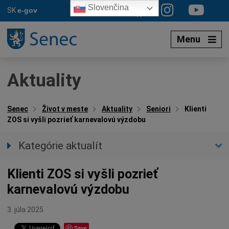
Preskočiť
Slovenčina
SK
e-gov
na
obsah
Menu
Aktuality
Senec
Život v meste
Aktuality
Seniori
Klienti
ZOS si vyšli pozrieť karnevalovú výzdobu
Kategórie aktualít
Všetky aktuality
Klienti ZOS si vyšli pozrieť
Spravodajstvo
karnevalovú výzdobu
Parkovacia politika
Kultúra
3. júla 2025
Ocenenia
Save