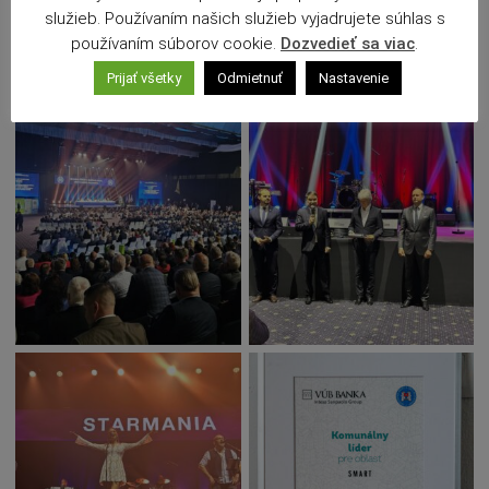
Starmania Original, na ktorú sa účastníci snemu po namáhavom
služieb. Používaním našich služieb vyjadrujete súhlas s
dni tešili.
používaním súborov cookie.
Dozvedieť sa viac
.
Galéria
Prijať všetky
Odmietnuť
Nastavenie