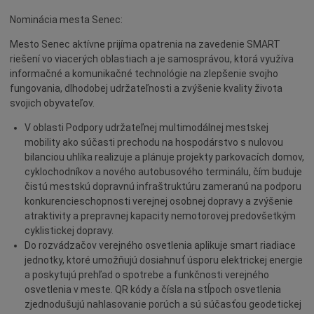
Naše školy
Nominácia mesta Senec:
Seniori
Mesto Senec aktívne prijíma opatrenia na zavedenie SMART
Partnerské mestá
riešení vo viacerých oblastiach a je samosprávou, ktorá využíva
informačné a komunikačné technológie na zlepšenie svojho
Národnostné menšiny
fungovania, dlhodobej udržateľnosti a zvýšenie kvality života
Podujatie
svojich obyvateľov.
Cyklomesto
V oblasti Podpory udržateľnej multimodálnej mestskej
Rekonštrukcia
mobility ako súčasti prechodu na hospodárstvo s nulovou
bilanciou uhlíka realizuje a plánuje projekty parkovacích domov,
História
cyklochodníkov a nového autobusového terminálu, čím buduje
Turizmus
čistú mestskú dopravnú infraštruktúru zameranú na podporu
konkurencieschopnosti verejnej osobnej dopravy a zvýšenie
Slnečné jazerá
atraktivity a prepravnej kapacity nemotorovej predovšetkým
Zdravotníctvo
cyklistickej dopravy.
Do rozvádzačov verejného osvetlenia aplikuje smart riadiace
Dobrovoľníctvo
jednotky, ktoré umožňujú dosiahnuť úsporu elektrickej energie
Rady a tipy
a poskytujú prehľad o spotrebe a funkčnosti verejného
osvetlenia v meste. QR kódy a čísla na stĺpoch osvetlenia
Benefícia
zjednodušujú nahlasovanie porúch a sú súčasťou geodetickej