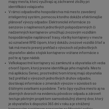
Deti a rodina
mapy mesta, ktorú využívajú aj záchranné zložky pri
identifikácii volajúceho.
Dobrovoľníctvo
V rámci odpadového hospodárstva má mesto zavedený
Benefícia
inteligentný systém, pomocou ktorého dokáže efektívnejšie
plánovať vývozy odpadov. Elektronické informácie zo
Duchovný život
senzorov o naplnenosti jednotlivých polopodzemných či
EkoMesto
nadzemných kontajnerov umožňujú zvozovým vozidlám
hospodárnejšie naplánovať trasy, všetky kontajnery v meste
Tradície
sú označené RFID čipom, ktorý dokážu zvozové vozidlá čítať a
Veda
tak má mesto presný prehľad o vývozoch od jednotlivých
obyvateľov alebo stojísk kontajnerov vrátane informácie o
Zvieratá
počte aj type nádob.
Súťaž
Veľkokapacitné kontajnery sú zamknuté a obyvatelia ich vedia
otvoriť čipom, ktorý presne identifikuje jeho majiteľa. Mesto
Pracovné ponuky
má aplikáciu Senec, prostredníctvom ktorej majú obyvatelia
tiež prehľad o vývozoch jednotlivých druhov odpadov,
dostávajú informácie o zmenách vývozov v súvislosti so
štátnymi sviatkami a podobne. Tieto čipy využíva mesto aj na
zberných dvoroch na evidenciu pôvodcov odpadu a zároveň
testuje pilotným projektom samoobslužný zberný dvor, ktorý
je obyvateľov k dispozícii 365 dní v roku a je strážený
kamerovým systémom napojeným na Mestskú políciu.