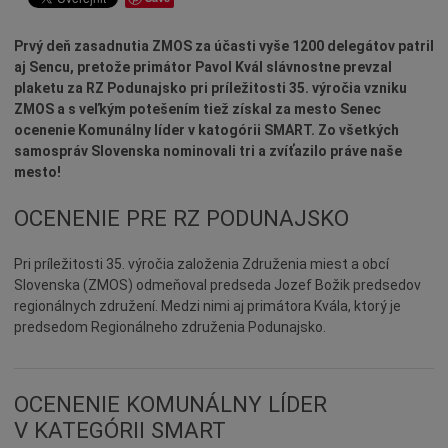
Dotácie
Prvý deň zasadnutia ZMOS za účasti vyše 1200 delegátov patril
Údržba
aj Sencu, pretože primátor Pavol Kvál slávnostne prevzal
Doprava
plaketu za RZ Podunajsko pri príležitosti 35. výročia vzniku
ZMOS a s veľkým potešením tiež získal za mesto Senec
Oznamy
ocenenie Komunálny líder v katogórii SMART. Zo všetkých
Mestský úrad
samospráv Slovenska nominovali tri a zvíťazilo práve naše
mesto!
Projekty
Primátor
OCENENIE PRE RZ PODUNAJSKO
Otázky a odpovede
Pri príležitosti 35. výročia založenia Združenia miest a obcí
Napísali o nás
Slovenska (ZMOS) odmeňoval predseda Jozef Božik predsedov
Osobnosti
regionálnych združení. Medzi nimi aj primátora Kvála, ktorý je
predsedom Regionálneho združenia Podunajsko.
História
Ocenenia
Voľby
OCENENIE KOMUNÁLNY LÍDER
V KATEGÓRII SMART
Šport