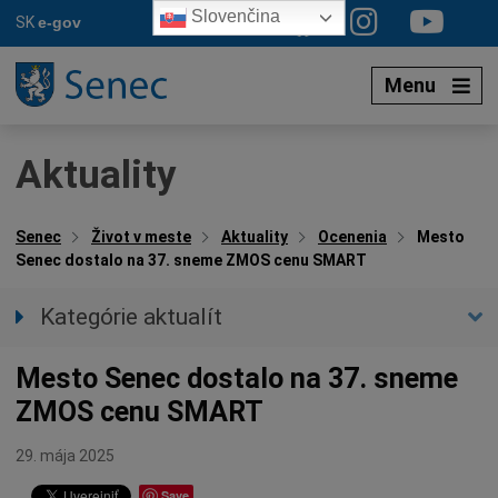
Preskočiť
Slovenčina
SK
e-gov
na
obsah
Menu
Aktuality
Senec
Život v meste
Aktuality
Ocenenia
Mesto
Senec dostalo na 37. sneme ZMOS cenu SMART
Kategórie aktualít
Všetky aktuality
Mesto Senec dostalo na 37. sneme
Spravodajstvo
ZMOS cenu SMART
Parkovacia politika
Kultúra
29. mája 2025
Ocenenia
Save