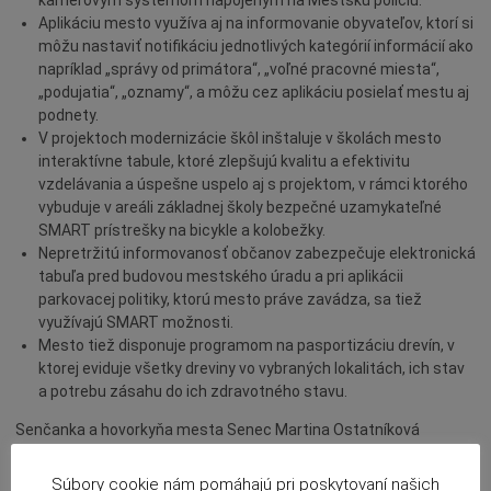
Aplikáciu mesto využíva aj na informovanie obyvateľov, ktorí si
môžu nastaviť notifikáciu jednotlivých kategórií informácií ako
napríklad „správy od primátora“, „voľné pracovné miesta“,
„podujatia“, „oznamy“, a môžu cez aplikáciu posielať mestu aj
podnety.
V projektoch modernizácie škôl inštaluje v školách mesto
interaktívne tabule, ktoré zlepšujú kvalitu a efektivitu
vzdelávania a úspešne uspelo aj s projektom, v rámci ktorého
vybuduje v areáli základnej školy bezpečné uzamykateľné
SMART prístrešky na bicykle a kolobežky.
Nepretržitú informovanosť občanov zabezpečuje elektronická
tabuľa pred budovou mestského úradu a pri aplikácii
parkovacej politiky, ktorú mesto práve zavádza, sa tiež
využívajú SMART možnosti.
Mesto tiež disponuje programom na pasportizáciu drevín, v
ktorej eviduje všetky dreviny vo vybraných lokalitách, ich stav
a potrebu zásahu do ich zdravotného stavu.
Senčanka a hovorkyňa mesta Senec Martina Ostatníková
moderovala oficiálnu časť počas oboch dní snemu a na
slávnostnom galavečere dokonca vystúpila aj so svojou kapelou
Súbory cookie nám pomáhajú pri poskytovaní našich