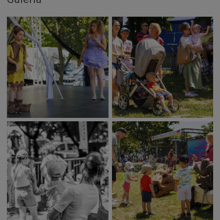
Deti a rodina
Dobrovoľníctvo
Benefícia
Duchovný život
EkoMesto
Tradície
Veda
Zvieratá
Súťaž
Pracovné ponuky