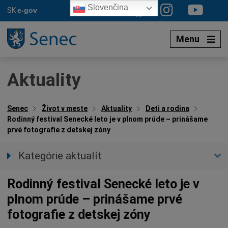
Preskočiť
Slovenčina
SK
e-gov
na
obsah
Menu
Aktuality
Senec
Život v meste
Aktuality
Deti a rodina
Rodinný festival Senecké leto je v plnom prúde – prinášame
prvé fotografie z detskej zóny
Kategórie aktualít
Všetky aktuality
Rodinný festival Senecké leto je v
Spravodajstvo
plnom prúde – prinášame prvé
Parkovacia politika
fotografie z detskej zóny
Kultúra