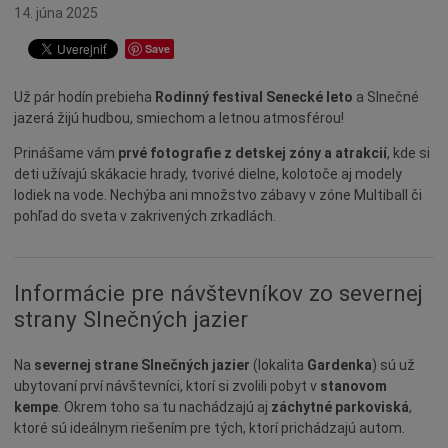
Ocenenia
14. júna 2025
Dotácie
Save
Údržba
Už pár hodín prebieha
Rodinný festival Senecké leto
a Slnečné
Doprava
jazerá žijú hudbou, smiechom a letnou atmosférou!
Oznamy
Prinášame vám
prvé fotografie z detskej zóny a atrakcií
, kde si
Mestský úrad
deti užívajú skákacie hrady, tvorivé dielne, kolotoče aj modely
lodiek na vode. Nechýba ani množstvo zábavy v zóne Multiball či
Projekty
pohľad do sveta v zakrivených zrkadlách.
Primátor
Otázky a odpovede
Informácie pre návštevníkov zo severnej
Napísali o nás
strany Slnečných jazier
Osobnosti
História
Na
severnej strane Slnečných jazier
(lokalita
Gardenka
) sú už
Ocenenia
ubytovaní prví návštevníci, ktorí si zvolili pobyt v
stanovom
kempe
. Okrem toho sa tu nachádzajú aj
záchytné parkoviská
,
Voľby
ktoré sú ideálnym riešením pre tých, ktorí prichádzajú autom.