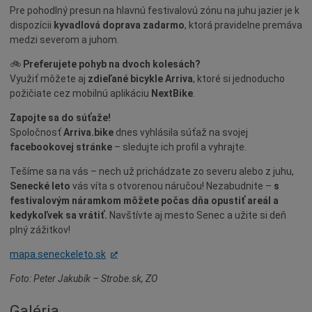
Šport
Pre pohodlný presun na hlavnú festivalovú zónu na juhu jazier je k
Naše školy
dispozícii
kyvadlová doprava zadarmo
, ktorá pravidelne premáva
medzi severom a juhom.
Seniori
🚲
Preferujete pohyb na dvoch kolesách?
Partnerské mestá
Využiť môžete aj
zdieľané bicykle Arriva
, ktoré si jednoducho
Národnostné menšiny
požičiate cez mobilnú aplikáciu
NextBike
.
Podujatie
Zapojte sa do súťaže!
Cyklomesto
Spoločnosť
Arriva.bike
dnes vyhlásila súťaž na svojej
facebookovej stránke
– sledujte ich profil a vyhrajte.
Rekonštrukcia
Tešíme sa na vás – nech už prichádzate zo severu alebo z juhu,
História
Senecké leto
vás víta s otvorenou náručou! Nezabudnite –
s
Turizmus
festivalovým náramkom môžete počas dňa opustiť areál a
kedykoľvek sa vrátiť.
Navštívte aj mesto Senec a užite si deň
Slnečné jazerá
plný zážitkov!
Zdravotníctvo
mapa.seneckeleto.sk
Dobrovoľníctvo
Foto: Peter Jakubík – Strobe.sk, ZO
Rady a tipy
Benefícia
Galéria