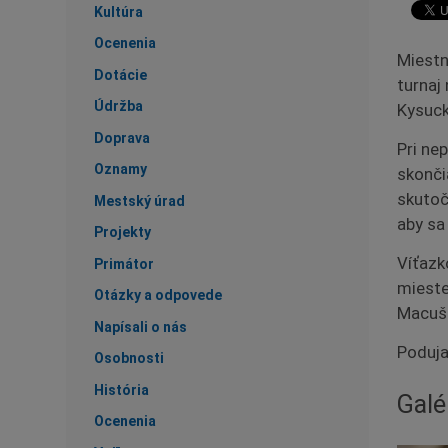
Kultúra
Ocenenia
Miestn
Dotácie
turnaj
Údržba
Kysuck
Doprava
Pri ne
Oznamy
skonči
skutočn
Mestský úrad
aby sa
Projekty
Víťazk
Primátor
mieste
Otázky a odpovede
Macušo
Napísali o nás
Poduja
Osobnosti
História
Galé
Ocenenia