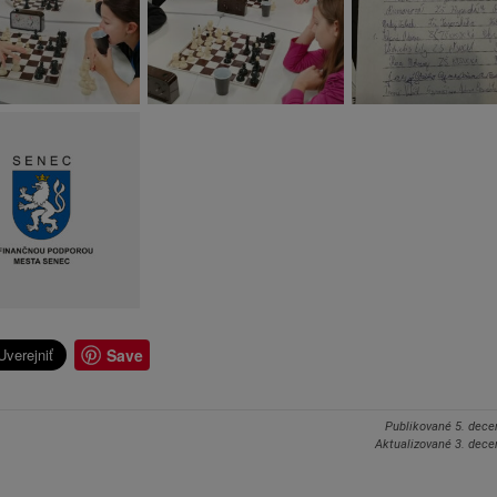
Save
Publikované
5. dec
Aktualizované
3. dec