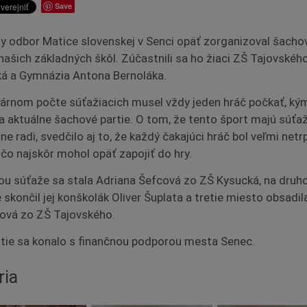
Save
y odbor Matice slovenskej v Senci opäť zorganizoval šacho
 našich základných škôl. Zúčastnili sa ho žiaci ZŠ Tajovskéh
á a Gymnázia Antona Bernoláka.
párnom počte súťažiacich musel vždy jeden hráč počkať, ký
a aktuálne šachové partie. O tom, že tento šport majú súťaž
e radi, svedčilo aj to, že každý čakajúci hráč bol veľmi netrp
 čo najskôr mohol opäť zapojiť do hry.
ou súťaže sa stala Adriana Šefcová zo ZŠ Kysucká, na dru
 skončil jej konškolák Oliver Šuplata a tretie miesto obsadil
vá zo ZŠ Tajovského.
tie sa konalo s finančnou podporou mesta Senec.
ria