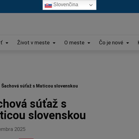
Slovenčina
iť
Život v meste
O meste
Čo je nové
Šachová súťaž s Maticou slovenskou
chová súťaž s
ticou slovenskou
embra 2025