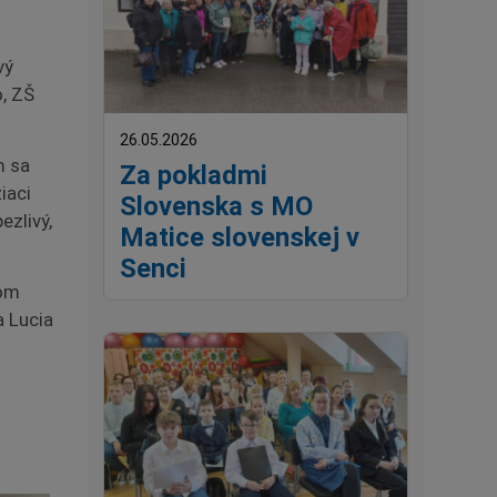
vý
o, ZŠ
26.05.2026
m sa
Za pokladmi
iaci
Slovenska s MO
ezlivý,
Matice slovenskej v
Senci
hom
a Lucia