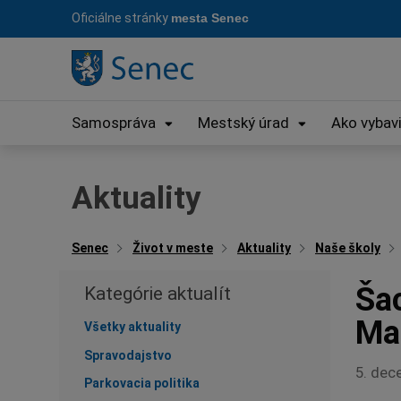
Preskočiť
Oficiálne stránky
mesta Senec
na
obsah
Samospráva
Mestský úrad
Ako vybav
Aktuality
Senec
Život v meste
Aktuality
Naše školy
Ša
Kategórie aktualít
Ma
Všetky aktuality
Spravodajstvo
5. dec
Parkovacia politika