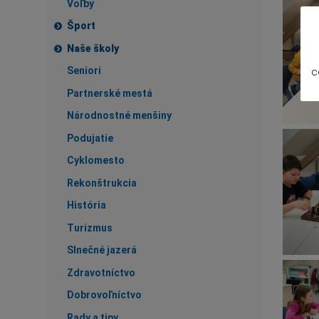
Voľby
Šport
Naše školy
Seniori
c
Partnerské mestá
Národnostné menšiny
Podujatie
Cyklomesto
Rekonštrukcia
História
Turizmus
Slnečné jazerá
Zdravotníctvo
Dobrovoľníctvo
Rady a tipy