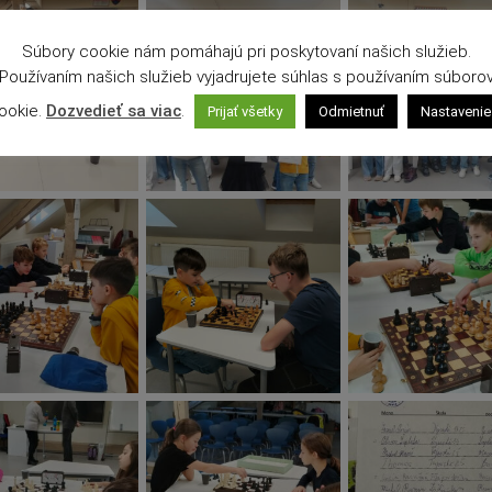
Súbory cookie nám pomáhajú pri poskytovaní našich služieb.
Používaním našich služieb vyjadrujete súhlas s používaním súboro
ookie.
Dozvedieť sa viac
.
Prijať všetky
Odmietnuť
Nastavenie