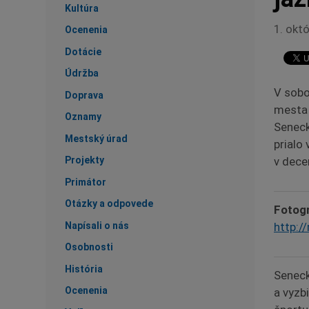
Kultúra
1. okt
Ocenenia
Dotácie
Údržba
V sobo
Doprava
mesta 
Oznamy
Seneck
Mestský úrad
prialo
Projekty
v dece
Primátor
Otázky a odpovede
Fotogr
Napísali o nás
http:
Osobnosti
História
Seneck
Ocenenia
a vyzb