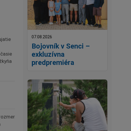
07.08.2026
jatie
Bojovník v Senci –
exkluzívna
očasie
ežkyňa
predpremiéra
 rozmer
a