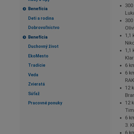
300
Benefícia
Luk
Deti a rodina
300
Olív
Dobrovoľníctvo
1,1
Benefícia
Nik
Duchovný život
1,1
EkoMesto
Kla
6 k
Tradície
6 k
Veda
RAK
Zvieratá
12 
Súťaž
Bra
12 
Pracovné ponuky
Tim
6 k
3. 
6 k