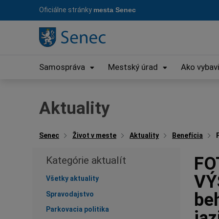
Preskočiť
Oficiálne stránky
mesta Senec
na
obsah
Samospráva
Mestský úrad
Ako vybav
Aktuality
Senec
Život v meste
Aktuality
Benefícia
FO
Kategórie aktualít
VÝ
Všetky aktuality
be
Spravodajstvo
Parkovacia politika
jaz