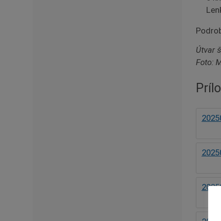
Len
Podrob
Útvar š
Foto: 
Príl
2025
2025
2025