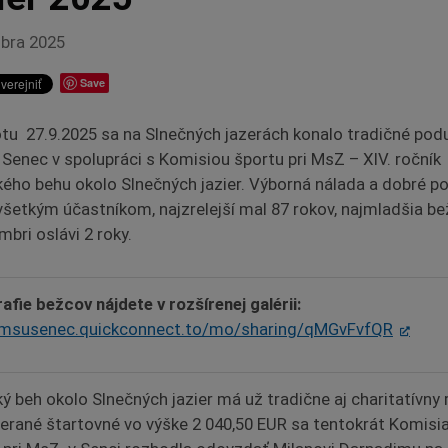
óbra 2025
Save
tu 27.9.2025 sa na Slnečných jazerách konalo tradičné podu
Senec v spolupráci s Komisiou športu pri MsZ – XIV. ročník
ého behu okolo Slnečných jazier. Výborná nálada a dobré p
 všetkým účastníkom, najzrelejší mal 87 rokov, najmladšia b
mbri oslávi 2 roky.
afie bežcov nájdete v rozšírenej galérii:
//msusenec.quickconnect.to/mo/sharing/qMGvFvfQR
ý beh okolo Slnečných jazier má už tradične aj charitatívny
ierané štartovné vo výške 2 040,50 EUR sa tentokrát Komisi