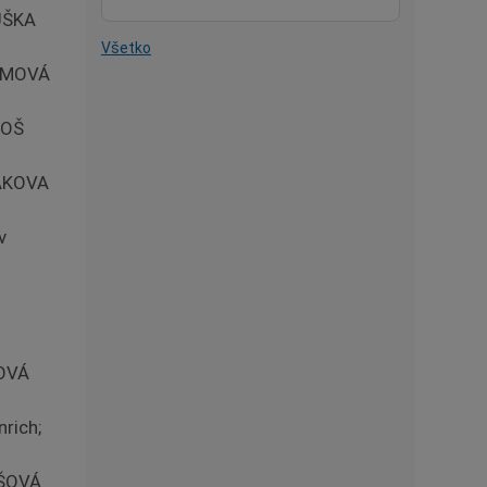
PUŠKA
Všetko
HOMOVÁ
ROŠ
EAKOVA
v
JOVÁ
rich;
OŠOVÁ