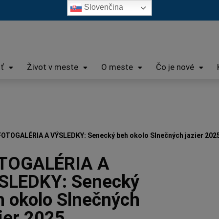
Slovenčina
iť
Život v meste
O meste
Čo je nové
FOTOGALÉRIA A VÝSLEDKY: Senecký beh okolo Slnečných jazier 202
TOGALÉRIA A
SLEDKY: Senecký
h okolo Slnečných
ier 2025