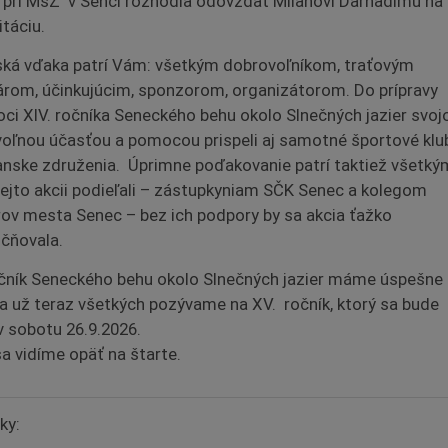
 pri MsZ v Senci rozhodla odovzdať Milanovi Darnadimu na
itáciu.
ká vďaka patrí Vám: všetkým dobrovoľníkom, traťovým
rom, účinkujúcim, sponzorom, organizátorom. Do prípravy
ci XIV. ročníka Seneckého behu okolo Slnečných jazier svoj
oľnou účasťou a pomocou prispeli aj samotné športové klu
anske združenia. Úprimne poďakovanie patrí taktiež všetkým
tejto akcii podieľali – zástupkyniam SČK Senec a kolegom
rov mesta Senec – bez ich podpory by sa akcia ťažko
čňovala.
očník Seneckého behu okolo Slnečných jazier máme úspešne
a už teraz všetkých pozývame na XV. ročník, ktorý sa bude
v sobotu 26.9.2026.
sa vidíme opäť na štarte.
ky: