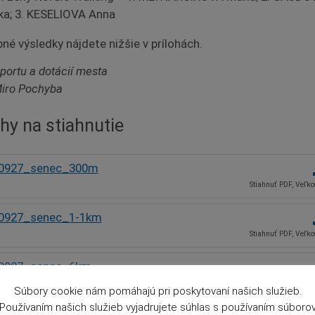
ka; 3. KESELIOVA Anna
né výsledky nájdete nižšie v prílohách.
portu a dotácií mesta
Miro Pochyba
ohy na stiahnutie
0927_senec_300m
Stiahnuť PDF, Veľk
0927_senec_1-1km
Stiahnuť PDF, Veľk
0927_senec_6km_
Stiahnuť PDF, Veľk
Súbory cookie nám pomáhajú pri poskytovaní našich služieb.
Používaním našich služieb vyjadrujete súhlas s používaním súboro