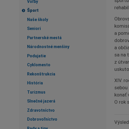
športu
Voľby
rehabil
Šport
Obrovs
Naše školy
komisá
Seniori
a pomo
Partnerské mestá
dobrov
Národnostné menšiny
a obči
sa na 
Podujatie
z útva
Cyklomesto
uskuto
Rekonštrukcia
XIV. r
História
sebou 
Turizmus
konať 
Slnečné jazerá
O rok 
Zdravotníctvo
Dobrovoľníctvo
Výsled
Rady a tipy