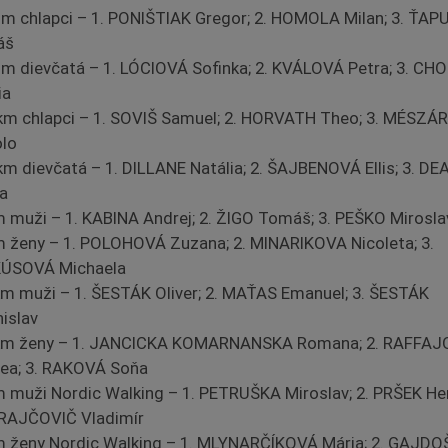
 m chlapci – 1. PONIŠTIAK Gregor; 2. HOMOLA Milan; 3. ŤA
áš
 m dievčatá – 1. LÓCIOVÁ Sofinka; 2. KVÁLOVÁ Petra; 3. C
ia
 km chlapci – 1. SOVIŠ Samuel; 2. HORVATH Theo; 3. MÉSZÁ
olo
 km dievčatá – 1. DILLANE Natália; 2. ŠAJBENOVÁ Ellis; 3. D
ra
m muži – 1. KABINA Andrej; 2. ŽIGO Tomáš; 3. PEŠKO Mirosla
m ženy – 1. POLOHOVÁ Zuzana; 2. MINARIKOVA Nicoleta; 3.
ÚSOVÁ Michaela
km muži – 1. ŠESTÁK Oliver; 2. MAŤAS Emanuel; 3. ŠESTÁK
nislav
km ženy – 1. JANCICKA KOMARNANSKA Romana; 2. RAFFA
ea; 3. RAKOVÁ Soňa
m muži Nordic Walking – 1. PETRUŠKA Miroslav; 2. PRŠEK Hen
KRAJČOVIČ Vladimír
m ženy Nordic Walking – 1. MLYNARČÍKOVÁ Mária; 2. GAJD