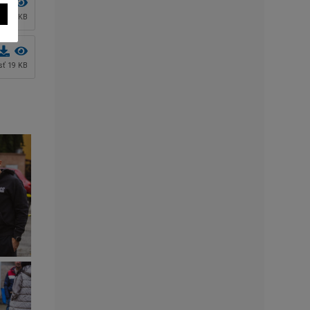
osť 22 KB
osť 19 KB