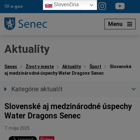
Preskočiť
Slovenčina
SK
e-gov
na
obsah
Menu
Aktuality
Senec
Život v meste
Aktuality
Šport
Slovenské
aj medzinárodné úspechy Water Dragons Senec
Kategórie aktualít
Všetky aktuality
Slovenské aj medzinárodné úspechy
Spravodajstvo
Water Dragons Senec
Parkovacia politika
Kultúra
7. mája 2025
Ocenenia
Save