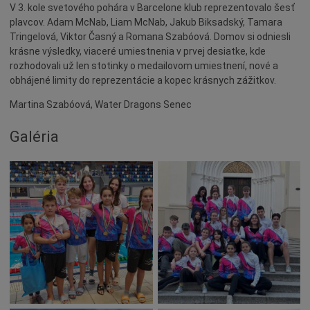
Naše školy
V 3. kole svetového pohára v Barcelone klub reprezentovalo šesť
plavcov. Adam McNab, Liam McNab, Jakub Biksadský, Tamara
Seniori
Tringelová, Viktor Časný a Romana Szabóová. Domov si odniesli
Partnerské mestá
krásne výsledky, viaceré umiestnenia v prvej desiatke, kde
rozhodovali už len stotinky o medailovom umiestnení, nové a
Národnostné menšiny
obhájené limity do reprezentácie a kopec krásnych zážitkov.
Podujatie
Martina Szabóová, Water Dragons Senec
Cyklomesto
Galéria
Rekonštrukcia
História
Turizmus
Slnečné jazerá
Zdravotníctvo
Dobrovoľníctvo
Rady a tipy
Benefícia