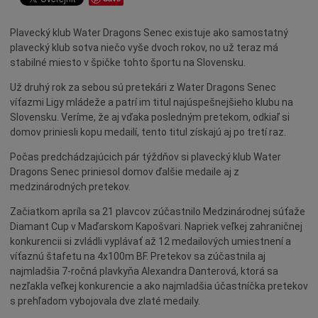
Dotácie
Plavecký klub Water Dragons Senec existuje ako samostatný
Údržba
plavecký klub sotva niečo vyše dvoch rokov, no už teraz má
Doprava
stabilné miesto v špičke tohto športu na Slovensku.
Oznamy
Už druhý rok za sebou sú pretekári z Water Dragons Senec
Mestský úrad
víťazmi Ligy mládeže a patrí im titul najúspešnejšieho klubu na
Slovensku. Veríme, že aj vďaka posledným pretekom, odkiaľ si
Projekty
domov priniesli kopu medailí, tento titul získajú aj po tretí raz.
Primátor
Počas predchádzajúcich pár týždňov si plavecký klub Water
Otázky a odpovede
Dragons Senec priniesol domov ďalšie medaile aj z
medzinárodných pretekov.
Napísali o nás
Začiatkom apríla sa 21 plavcov zúčastnilo Medzinárodnej súťaže
Osobnosti
Diamant Cup v Maďarskom Kapošvari. Napriek veľkej zahraničnej
História
konkurencii si zvládli vyplávať až 12 medailových umiestnení a
víťaznú štafetu na 4x100m BF. Pretekov sa zúčastnila aj
Ocenenia
najmladšia 7-ročná plavkyňa Alexandra Danterová, ktorá sa
Voľby
nezľakla veľkej konkurencie a ako najmladšia účastníčka pretekov
s prehľadom vybojovala dve zlaté medaily.
Šport