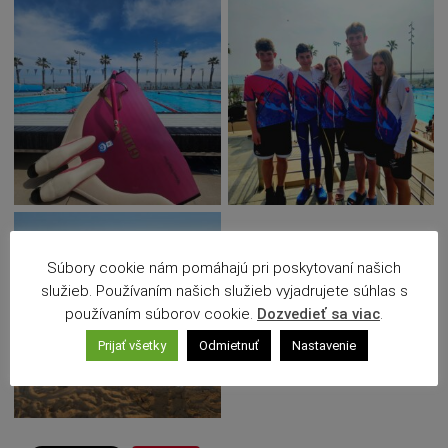
Deti a rodina
Dobrovoľníctvo
Benefícia
Duchovný život
EkoMesto
Tradície
Veda
Zvieratá
Súťaž
Súbory cookie nám pomáhajú pri poskytovaní našich
Pracovné ponuky
služieb. Používaním našich služieb vyjadrujete súhlas s
používaním súborov cookie.
Dozvedieť sa viac
.
Prijať všetky
Odmietnuť
Nastavenie