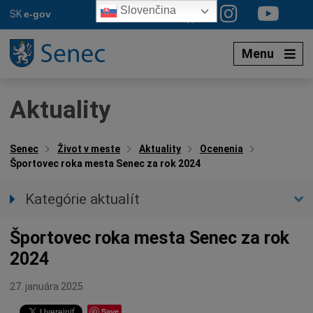
Preskočiť
Slovenčina
SK
e-gov
na
obsah
Menu
Aktuality
Senec
Život v meste
Aktuality
Ocenenia
Športovec roka mesta Senec za rok 2024
Kategórie aktualít
Všetky aktuality
Športovec roka mesta Senec za rok
Spravodajstvo
2024
Parkovacia politika
Kultúra
27. januára 2025
Ocenenia
Save