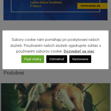
Deti a rodina
Dobrovoľníctvo
Benefícia
Duchovný život
EkoMesto
Súbory cookie nám pomáhajú pri poskytovaní našich
Tradície
Save
služieb. Používaním našich služieb vyjadrujete súhlas s
Veda
používaním súborov cookie.
Dozvedieť sa viac
.
Zvieratá
Publikované
27. januára 2025
Prijať všetky
Odmietnuť
Nastavenie
Aktualizované
7. februára 2026
Súťaž
Pracovné ponuky
Podobné