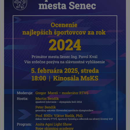
Naše školy
Seniori
Partnerské mestá
Národnostné menšiny
Podujatie
Cyklomesto
Rekonštrukcia
História
Turizmus
Slnečné jazerá
Zdravotníctvo
Dobrovoľníctvo
Rady a tipy
Benefícia