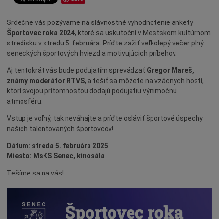
Dotácie
Srdečne vás pozývame na slávnostné vyhodnotenie ankety
Údržba
Športovec roka 2024
, ktoré sa uskutoční v Mestskom kultúrnom
Doprava
stredisku v stredu 5. februára. Príďte zažiť veľkolepý večer plný
seneckých športových hviezd a motivujúcich príbehov.
Oznamy
Mestský úrad
Aj tentokrát vás bude podujatím sprevádzať
Gregor Mareš,
známy moderátor RTVS
, a tešiť sa môžete na vzácnych hostí,
Projekty
ktorí svojou prítomnosťou dodajú podujatiu výnimočnú
Primátor
atmosféru.
Otázky a odpovede
Vstup je voľný, tak neváhajte a príďte osláviť športové úspechy
našich talentovaných športovcov!
Napísali o nás
Dátum: streda 5. februára 2025
Osobnosti
Miesto: MsKS Senec, kinosála
História
Tešíme sa na vás!
Ocenenia
Voľby
Šport