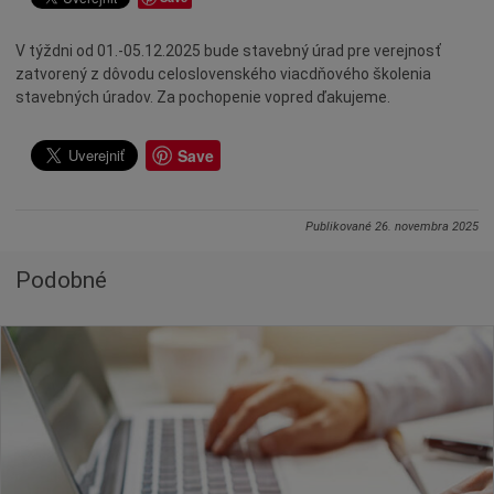
Dotácie
V týždni od 01.-05.12.2025 bude stavebný úrad pre verejnosť
Údržba
zatvorený z dôvodu celoslovenského viacdňového školenia
Doprava
stavebných úradov. Za pochopenie vopred ďakujeme.
Oznamy
Save
Mestský úrad
Projekty
Primátor
Publikované
26. novembra 2025
Otázky a odpovede
Podobné
Napísali o nás
Osobnosti
História
Ocenenia
Voľby
Šport