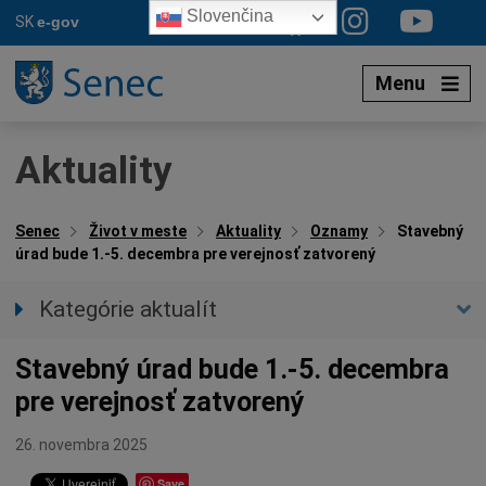
Preskočiť
Slovenčina
SK
e-gov
na
obsah
Menu
Aktuality
Senec
Život v meste
Aktuality
Oznamy
Stavebný
úrad bude 1.-5. decembra pre verejnosť zatvorený
Kategórie aktualít
Všetky aktuality
Stavebný úrad bude 1.-5. decembra
Spravodajstvo
pre verejnosť zatvorený
Parkovacia politika
Kultúra
26. novembra 2025
Ocenenia
Save