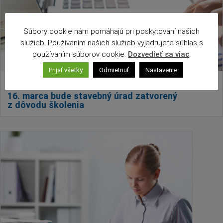
Naše školy
Seniori
Súbory cookie nám pomáhajú pri poskytovaní našich
Partnerské mestá
služieb. Používaním našich služieb vyjadrujete súhlas s
Národnostné menšiny
používaním súborov cookie.
Dozvedieť sa viac
.
Podujatie
Prijať všetky
Odmietnuť
Nastavenie
13.03.2026
Cyklomesto
16. marca bude stavebný úrad zatvorený
Rekonštrukcia
z dôvodu školenia
História
Turizmus
Slnečné jazerá
Zdravotníctvo
Dobrovoľníctvo
Rady a tipy
Benefícia