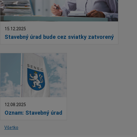
Deti a rodina
Dobrovoľníctvo
Benefícia
15.12.2025
Duchovný život
Stavebný úrad bude cez sviatky zatvorený
EkoMesto
Tradície
Veda
Zvieratá
Súťaž
Pracovné ponuky
12.08.2025
Oznam: Stavebný úrad
Všetko