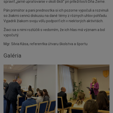
Šport
spraviť „jarné upratovanie v okolí škôl“ pri príležitosti Dňa Zeme.
Naše školy
Pán primátor a pani prednostka si ich pozorne vypočuli a rozvinuli
so žiakmi cennú diskusiu na dané témy z rôznych uhlov pohľadu.
Seniori
Vyjadrili žiakom svoju vôľu podporiť ich v niektorých aktivitách.
Partnerské mestá
Žiaci sa s nimi rozlúčili s vedomím, že ich hlas má význam a bol
Národnostné menšiny
vypočutý.
Podujatie
Mgr. Silvia Kása, referentka útvaru školstva a športu
Cyklomesto
Galéria
Rekonštrukcia
História
Turizmus
Slnečné jazerá
Zdravotníctvo
Dobrovoľníctvo
Rady a tipy
Benefícia