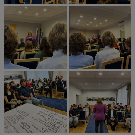
Deti a rodina
Dobrovoľníctvo
Benefícia
Duchovný život
EkoMesto
Tradície
Veda
Zvieratá
Súťaž
Pracovné ponuky