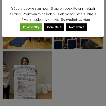
Súbory cookie nám pomáhajú pri poskytovaní našich
služieb. Používaním našich služieb vyjadrujete súhlas s
používaním súborov cookie.
Dozvedieť sa viac
.
Prijať všetky
Odmietnuť
Nastavenie