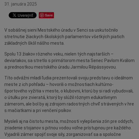
Ocenenia
31. januára 2025
Dotácie
Save
Údržba
V sobášnej sieni Mestského úradu v Senci sa uskutočnilo
Doprava
stretnutie žiackych školských parlamentov všetkých piatich
Oznamy
základných škôl nášho mesta.
Mestský úrad
Spolu 13 žiakov rôzneho veku, nielen tých najstarších –
deviatakov, sa stretlo s primátorom mesta Senec Pavlom Kválom
Projekty
a prednostkou mestského úradu Jarmilou Répássyovou.
Primátor
Títo odvážni mladí ľudia prezentovali svoju predstavu o ideálnom
Otázky a odpovede
meste z ich pohľadu – hovorili o možnostiach kultúrno-
Napísali o nás
športového vyžitia v meste, o klubovni, ktorú by si radi vybudovali,
o útulku pre zvieratá, ktorý by slúžil rôznym edukatívnym
Osobnosti
zámerom, ale bol by aj zdrojom radostných chvíľ strávených v hre
História
s mačiatkami a pri venčení psíkov.
Ocenenia
Mysleli aj na čistotu mesta, možnosti vylepšenia zón pre oddych,
zriadenie stojanov s pitnou vodou voľne prístupnou pre každého.
Voľby
Vyjadrili zámer spojiť svoje sily, zorganizovať sa a spoločne