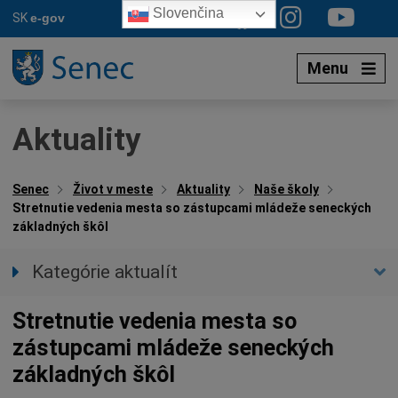
Preskočiť
Slovenčina
SK
e-gov
na
obsah
Menu
Aktuality
Senec
Život v meste
Aktuality
Naše školy
Stretnutie vedenia mesta so zástupcami mládeže seneckých
základných škôl
Kategórie aktualít
Všetky aktuality
Stretnutie vedenia mesta so
Spravodajstvo
zástupcami mládeže seneckých
Parkovacia politika
základných škôl
Kultúra