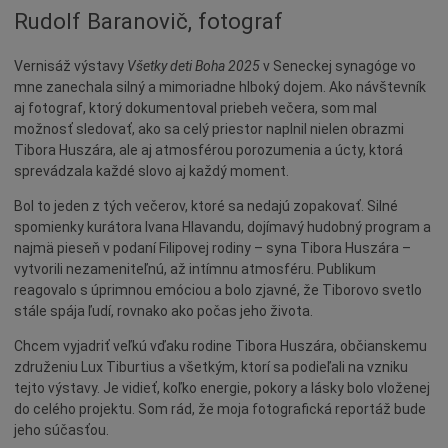
Rudolf Baranovič, fotograf
Vernisáž výstavy
Všetky deti Boha 2025
v Seneckej synagóge vo
mne zanechala silný a mimoriadne hlboký dojem. Ako návštevník
aj fotograf, ktorý dokumentoval priebeh večera, som mal
možnosť sledovať, ako sa celý priestor naplnil nielen obrazmi
Tibora Huszára, ale aj atmosférou porozumenia a úcty, ktorá
sprevádzala každé slovo aj každý moment.
Bol to jeden z tých večerov, ktoré sa nedajú zopakovať. Silné
spomienky kurátora Ivana Hlavandu, dojímavý hudobný program a
najmä pieseň v podaní Filipovej rodiny – syna Tibora Huszára –
vytvorili nezameniteľnú, až intímnu atmosféru. Publikum
reagovalo s úprimnou emóciou a bolo zjavné, že Tiborovo svetlo
stále spája ľudí, rovnako ako počas jeho života.
Chcem vyjadriť veľkú vďaku rodine Tibora Huszára, občianskemu
združeniu Lux Tiburtius a všetkým, ktorí sa podieľali na vzniku
tejto výstavy. Je vidieť, koľko energie, pokory a lásky bolo vloženej
do celého projektu. Som rád, že moja fotografická reportáž bude
jeho súčasťou.