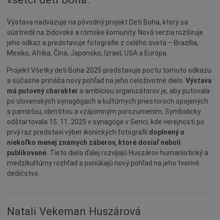
Naše školy
Seniori
Výstava nadväzuje na pôvodný projekt Deti Boha, ktorý sa
sústredil na židovské a rómske komunity. Nová verzia rozširuje
Partnerské mestá
jeho odkaz a predstavuje fotografie z celého sveta – Brazília,
Národnostné menšiny
Mexiko, Afrika, Čína, Japonsko, Izrael, USA a Európa.
Podujatie
Projekt Všetky deti Boha 2025 predstavuje poctu tomuto odkazu
a súčasne prináša nový pohľad na jeho celoživotné dielo.
Výstava
Cyklomesto
má putovný charakter
a ambíciou organizátorov je, aby putovala
Rekonštrukcia
po slovenských synagógach a kultúrnych priestoroch spojených
s pamäťou, identitou a vzájomným porozumením. Symbolicky
História
odštartovala 15. 11. 2025 v synagóge v Senci, kde verejnosti po
Turizmus
prvý raz predstaví výber ikonických fotografií
doplnený o
niekoľko menej známych záberov, ktoré dosiaľ neboli
Slnečné jazerá
publikované.
Tieto diela ďalej rozvíjajú Huszárov humanistický a
Zdravotníctvo
medzikultúrny rozhľad a ponúkajú nový pohľad na jeho tvorivé
dedičstvo.
Dobrovoľníctvo
Rady a tipy
Benefícia
Natali Vekeman Huszárová