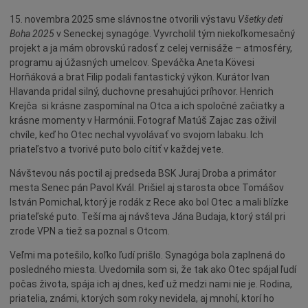
Deti a rodina
15. novembra 2025 sme slávnostne otvorili výstavu
Všetky deti
Dobrovoľníctvo
Boha 2025
v Seneckej synagóge. Vyvrcholil tým niekoľkomesačný
Benefícia
projekt a ja mám obrovskú radosť z celej vernisáže – atmosféry,
programu aj úžasných umelcov. Speváčka Aneta Kövesi
Duchovný život
Horňáková a brat Filip podali fantastický výkon. Kurátor Ivan
EkoMesto
Hlavanda pridal silný, duchovne presahujúci príhovor. Henrich
Krejča si krásne zaspomínal na Otca a ich spoločné začiatky a
Tradície
krásne momenty v Harmónii. Fotograf Matúš Zajac zas oživil
Veda
chvíle, keď ho Otec nechal vyvolávať vo svojom labaku. Ich
priateľstvo a tvorivé puto bolo cítiť v každej vete.
Zvieratá
Návštevou nás poctil aj predseda BSK Juraj Droba a primátor
Súťaž
mesta Senec pán Pavol Kvál. Prišiel aj starosta obce Tomášov
Pracovné ponuky
István Pomichal, ktorý je rodák z Rece ako bol Otec a mali blízke
priateľské puto. Teší ma aj návšteva Jána Budaja, ktorý stál pri
zrode VPN a tiež sa poznal s Otcom.
Veľmi ma potešilo, koľko ľudí prišlo. Synagóga bola zaplnená do
posledného miesta. Uvedomila som si, že tak ako Otec spájal ľudí
počas života, spája ich aj dnes, keď už medzi nami nie je. Rodina,
priatelia, známi, ktorých som roky nevidela, aj mnohí, ktorí ho