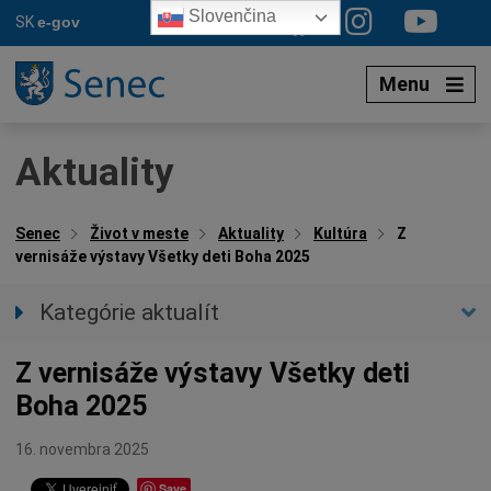
Preskočiť
Slovenčina
SK
e-gov
na
obsah
Menu
Aktuality
Senec
Život v meste
Aktuality
Kultúra
Z
vernisáže výstavy Všetky deti Boha 2025
Kategórie aktualít
Všetky aktuality
Z vernisáže výstavy Všetky deti
Spravodajstvo
Boha 2025
Parkovacia politika
Kultúra
16. novembra 2025
Ocenenia
Save