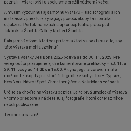
poznali – všetci prišli a spolu sme prežili nádherný večer.
A musím vyzdvihnúť aj samotnú výstavu – tlač fotografií a ich
inštalácia v priestore synagógy pôsobí, akoby tam patrila
odjakživa. Perfektná vizuálna aj konceptuálna práca pod
taktovkou Šlachta Gallery Norbert Šlachta.
Ďakujem všetkým, ktorí boli pri tom a ktorí sa postarali o to, aby
táto výstava mohla vzniknúť.
Výstava Všetky Deti Boha 2025 potrvá
až do 30. 11. 2025.
Pre
verejnosť pripravujeme aj dve komentované prehliadky –
23. 11. a
29. 11. vždy od 14:00 do 15:00.
V synagóge si zároveň máte
možnosť zakúpiť aj niektoré fotografické knihy otca – Gypsies,
New York, Návrat Späť, Zhmotnený čas a Na krídlach večnosti.
Určite sa choďte na výstavu pozrieť. Je to prvá umelecká výstava
v tomto priestore a nájdete tu aj fotografie, ktoré doteraz nikde
neboli publikované.
Tešíme sa na vás!