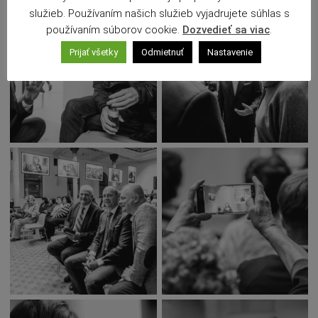
služieb. Používaním našich služieb vyjadrujete súhlas s
používaním súborov cookie.
Dozvedieť sa viac
.
Prijať všetky
Odmietnuť
Nastavenie