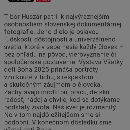
Dotácie
Údržba
Tibor Huszár patril k najvýraznejším
osobnostiam slovenskej dokumentárnej
Doprava
fotografie. Jeho dielo je oslavou
Oznamy
ľudskosti, dôstojnosti a univerzálneho
Mestský úrad
svetla, ktoré v sebe nesie každý človek –
Projekty
bez ohľadu na pôvod, vierovyznanie či
Primátor
spoločenské postavenie. Výstava Všetky
deti Boha 2025 prináša portréty
Otázky a odpovede
vzniknuté v tichu, s rešpektom
Napísali o nás
a skutočným záujmom o človeka.
Osobnosti
Zachytávajú modlitbu, prácu, detskú
História
radosť, nádej a chvíle, keď sa dotýkame
Ocenenia
podstaty života. Náš svet je rozmanitý.
No v tom najdôležitejšom sme si
Voľby
podobní. V konečnom dôsledku sme
Šport
všetci deti Boha.