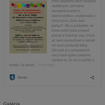
Naše školy
Seniori
Partnerské mestá
Národnostné menšiny
Podujatie
Cyklomesto
Rekonštrukcia
História
Turizmus
Slnečné jazerá
Zdravotníctvo
Dobrovoľníctvo
Rady a tipy
Benefícia
Galéria