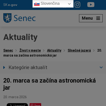
Preskočiť
Slovenčina
SK
e-gov
na
obsah
Menu
Aktuality
Senec
Život v meste
Aktuality
Slnečné jazerá
20.
marca sa začína astronomická jar
Kategórie aktualít
Všetky aktuality
20. marca sa začína astronomická
Spravodajstvo
jar
Parkovacia politika
Kultúra
20. marca 2026
Ocenenia
Save