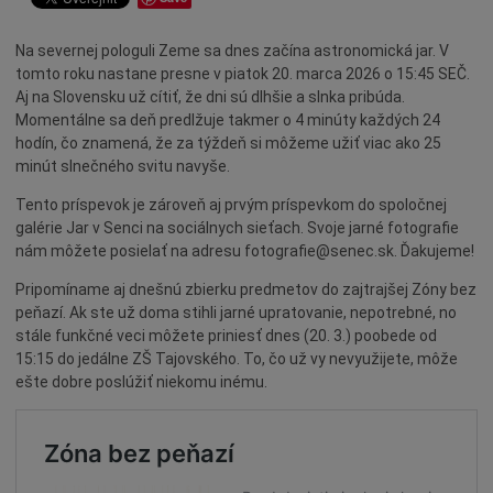
Dotácie
Na severnej pologuli Zeme sa dnes začína astronomická jar. V
Údržba
tomto roku nastane presne v piatok 20. marca 2026 o 15:45 SEČ.
Doprava
Aj na Slovensku už cítiť, že dni sú dlhšie a slnka pribúda.
Momentálne sa deň predlžuje takmer o 4 minúty každých 24
Oznamy
hodín, čo znamená, že za týždeň si môžeme užiť viac ako 25
Mestský úrad
minút slnečného svitu navyše.
Projekty
Tento príspevok je zároveň aj prvým príspevkom do spoločnej
Primátor
galérie Jar v Senci na sociálnych sieťach. Svoje jarné fotografie
nám môžete posielať na adresu fotografie@senec.sk. Ďakujeme!
Otázky a odpovede
Pripomíname aj dnešnú zbierku predmetov do zajtrajšej Zóny bez
Napísali o nás
peňazí. Ak ste už doma stihli jarné upratovanie, nepotrebné, no
Osobnosti
stále funkčné veci môžete priniesť dnes (20. 3.) poobede od
15:15 do jedálne ZŠ Tajovského. To, čo už vy nevyužijete, môže
História
ešte dobre poslúžiť niekomu inému.
Ocenenia
Voľby
Šport