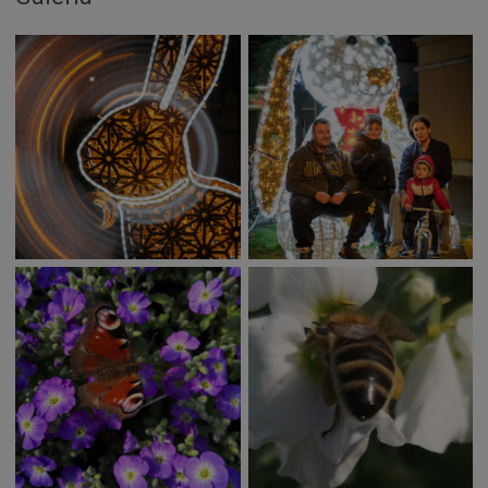
Deti a rodina
Dobrovoľníctvo
Benefícia
Duchovný život
EkoMesto
Tradície
Veda
Zvieratá
Súťaž
Pracovné ponuky