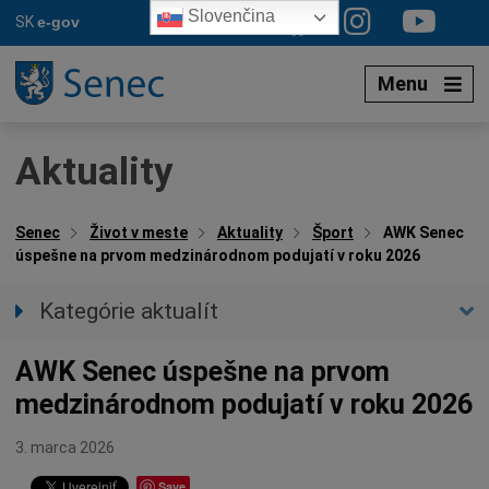
Preskočiť
Slovenčina
SK
e-gov
na
obsah
Menu
Aktuality
Senec
Život v meste
Aktuality
Šport
AWK Senec
úspešne na prvom medzinárodnom podujatí v roku 2026
Kategórie aktualít
Všetky aktuality
AWK Senec úspešne na prvom
Spravodajstvo
medzinárodnom podujatí v roku 2026
Parkovacia politika
Kultúra
3. marca 2026
Ocenenia
Save