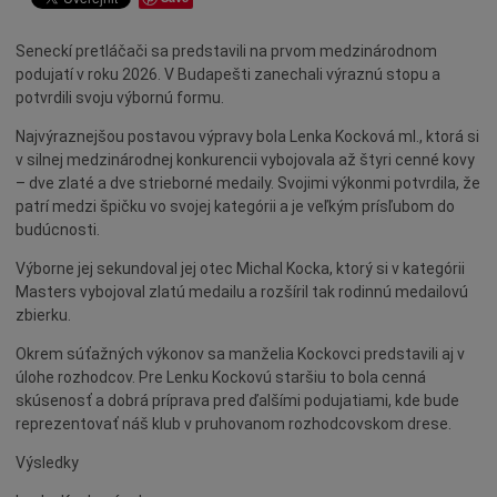
Dotácie
Seneckí pretláčači sa predstavili na prvom medzinárodnom
Údržba
podujatí v roku 2026. V Budapešti zanechali výraznú stopu a
Doprava
potvrdili svoju výbornú formu.
Oznamy
Najvýraznejšou postavou výpravy bola Lenka Kocková ml., ktorá si
Mestský úrad
v silnej medzinárodnej konkurencii vybojovala až štyri cenné kovy
– dve zlaté a dve strieborné medaily. Svojimi výkonmi potvrdila, že
Projekty
patrí medzi špičku vo svojej kategórii a je veľkým prísľubom do
Primátor
budúcnosti.
Otázky a odpovede
Výborne jej sekundoval jej otec Michal Kocka, ktorý si v kategórii
Masters vybojoval zlatú medailu a rozšíril tak rodinnú medailovú
Napísali o nás
zbierku.
Osobnosti
Okrem súťažných výkonov sa manželia Kockovci predstavili aj v
História
úlohe rozhodcov. Pre Lenku Kockovú staršiu to bola cenná
skúsenosť a dobrá príprava pred ďalšími podujatiami, kde bude
Ocenenia
reprezentovať náš klub v pruhovanom rozhodcovskom drese.
Voľby
Výsledky
Šport