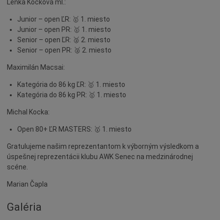
Lenka Kocková ml.:
Naše školy
Junior – open ĽR: 🥇 1. miesto
Seniori
Junior – open PR: 🥇 1. miesto
Partnerské mestá
Senior – open ĽR: 🥈 2. miesto
Senior – open PR: 🥈 2. miesto
Národnostné menšiny
Podujatie
Maximilán Macsai:
Cyklomesto
Kategória do 86 kg ĽR: 🥇 1. miesto
Kategória do 86 kg PR: 🥇 1. miesto
Rekonštrukcia
Michal Kocka:
História
Turizmus
Open 80+ ĽR MASTERS: 🥇 1. miesto
Slnečné jazerá
Gratulujeme našim reprezentantom k výborným výsledkom a
úspešnej reprezentácii klubu AWK Senec na medzinárodnej
Zdravotníctvo
scéne.
Dobrovoľníctvo
Marian Čapla
Rady a tipy
Galéria
Benefícia