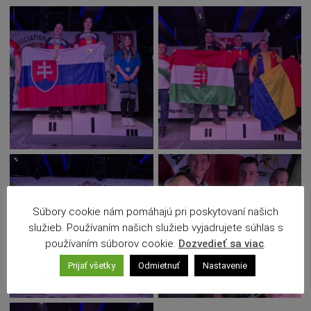
Deti a rodina
Dobrovoľníctvo
Benefícia
Duchovný život
EkoMesto
Tradície
Veda
Zvieratá
Súťaž
Pracovné ponuky
Súbory cookie nám pomáhajú pri poskytovaní našich
služieb. Používaním našich služieb vyjadrujete súhlas s
používaním súborov cookie.
Dozvedieť sa viac
.
Prijať všetky
Odmietnuť
Nastavenie