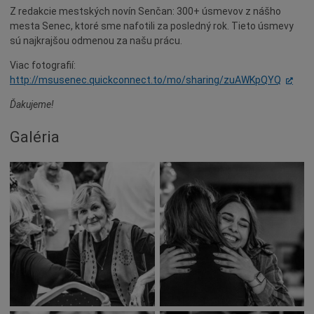
Z redakcie mestských novín Senčan: 300+ úsmevov z nášho
Dotácie
mesta Senec, ktoré sme nafotili za posledný rok. Tieto úsmevy
Údržba
sú najkrajšou odmenou za našu prácu.
Doprava
Viac fotografií:
Oznamy
http://msusenec.quickconnect.to/mo/sharing/zuAWKpQYQ
Mestský úrad
Ďakujeme!
Projekty
Galéria
Primátor
Otázky a odpovede
Napísali o nás
Osobnosti
História
Ocenenia
Voľby
Šport