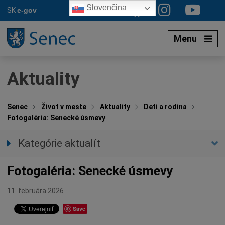
Preskočiť
Slovenčina
SK
e-gov
na
obsah
Menu
Aktuality
Senec
Život v meste
Aktuality
Deti a rodina
Fotogaléria: Senecké úsmevy
Kategórie aktualít
Všetky aktuality
Fotogaléria: Senecké úsmevy
Spravodajstvo
Parkovacia politika
11. februára 2026
Kultúra
Save
Ocenenia