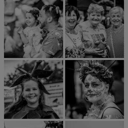
Naše školy
Seniori
Partnerské mestá
Národnostné menšiny
Podujatie
Cyklomesto
Rekonštrukcia
História
Turizmus
Slnečné jazerá
Zdravotníctvo
Dobrovoľníctvo
Rady a tipy
Benefícia