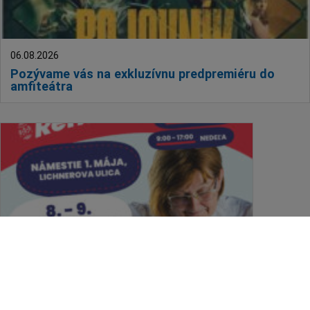
06.08.2026
Pozývame vás na exkluzívnu predpremiéru do
amfiteátra
06.08.2026