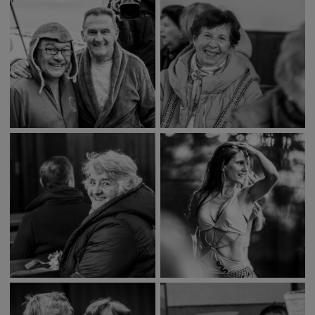
Deti a rodina
Dobrovoľníctvo
Benefícia
Duchovný život
EkoMesto
Tradície
Veda
Zvieratá
Súťaž
Pracovné ponuky