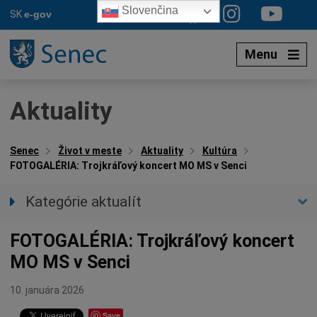
Preskočiť
Slovenčina
SK
e-gov
na
obsah
Menu
Aktuality
Senec
Život v meste
Aktuality
Kultúra
FOTOGALÉRIA: Trojkráľový koncert MO MS v Senci
Kategórie aktualít
Všetky aktuality
FOTOGALÉRIA: Trojkráľový koncert
Spravodajstvo
MO MS v Senci
Parkovacia politika
Kultúra
10. januára 2026
Ocenenia
Save