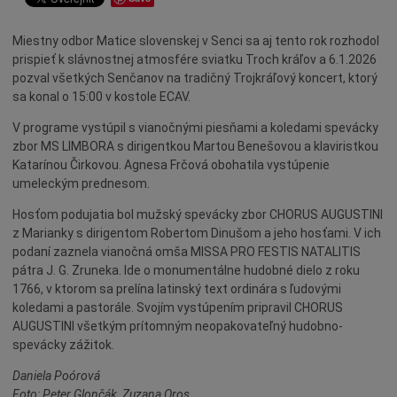
Dotácie
Miestny odbor Matice slovenskej v Senci sa aj tento rok rozhodol
Údržba
prispieť k slávnostnej atmosfére sviatku Troch kráľov a 6.1.2026
Doprava
pozval všetkých Senčanov na tradičný Trojkráľový koncert, ktorý
sa konal o 15:00 v kostole ECAV.
Oznamy
Mestský úrad
V programe vystúpil s vianočnými piesňami a koledami spevácky
zbor MS LIMBORA s dirigentkou Martou Benešovou a klaviristkou
Projekty
Katarínou Čirkovou. Agnesa Frčová obohatila vystúpenie
Primátor
umeleckým prednesom.
Otázky a odpovede
Hosťom podujatia bol mužský spevácky zbor CHORUS AUGUSTINI
z Marianky s dirigentom Robertom Dinušom a jeho hosťami. V ich
Napísali o nás
podaní zaznela vianočná omša MISSA PRO FESTIS NATALITIS
Osobnosti
pátra J. G. Zruneka. Ide o monumentálne hudobné dielo z roku
1766, v ktorom sa prelína latinský text ordinára s ľudovými
História
koledami a pastorále. Svojím vystúpením pripravil CHORUS
Ocenenia
AUGUSTINI všetkým prítomným neopakovateľný hudobno-
spevácky zážitok.
Voľby
Daniela Poórová
Šport
Foto: Peter Glončák, Zuzana Oros