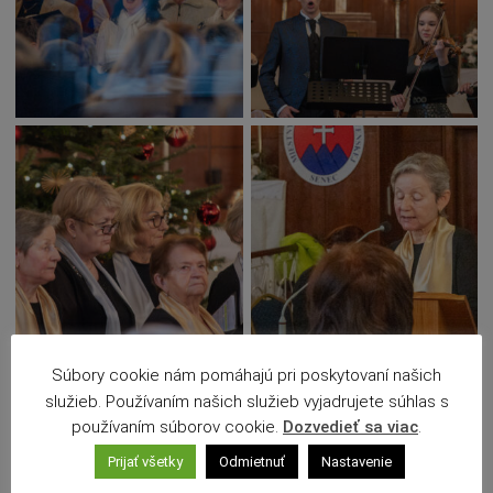
Deti a rodina
Dobrovoľníctvo
Benefícia
Duchovný život
EkoMesto
Tradície
Veda
Zvieratá
Súťaž
Pracovné ponuky
Súbory cookie nám pomáhajú pri poskytovaní našich
služieb. Používaním našich služieb vyjadrujete súhlas s
používaním súborov cookie.
Dozvedieť sa viac
.
Prijať všetky
Odmietnuť
Nastavenie