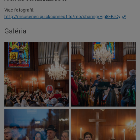
Naše školy
Viac fotografií:
Seniori
http://msusenec.quickconnect.to/mo/sharing/Hjg8EBrCy
Partnerské mestá
Galéria
Národnostné menšiny
Podujatie
Cyklomesto
Rekonštrukcia
História
Turizmus
Slnečné jazerá
Zdravotníctvo
Dobrovoľníctvo
Rady a tipy
Benefícia