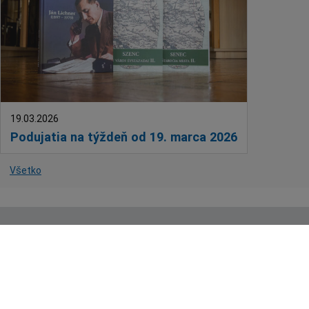
19.03.2026
Podujatia na týždeň od 19. marca 2026
Všetko
Technický prevádzkovateľ:
ANTIK Telecom, s.r.o.
|
Mapa
stránok
Správca webového sídla: Mesto Senec, Mierové námestie 8
90301 Senec, +421 2 20 205 101,
musenec@senec.sk
,