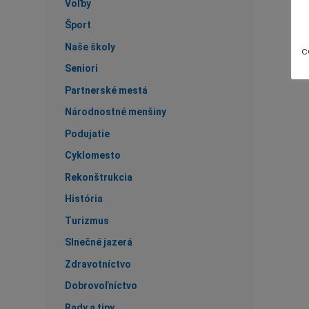
Voľby
Šport
Naše školy
c
Seniori
Partnerské mestá
Národnostné menšiny
Podujatie
Cyklomesto
Rekonštrukcia
História
Turizmus
Slnečné jazerá
Zdravotníctvo
Dobrovoľníctvo
Rady a tipy