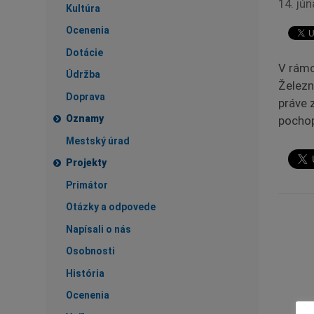
14. jú
Kultúra
Ocenenia
Dotácie
V rámc
Údržba
Železn
Doprava
práve 
Oznamy
pochop
Mestský úrad
Projekty
Primátor
Otázky a odpovede
Napísali o nás
Osobnosti
História
Ocenenia