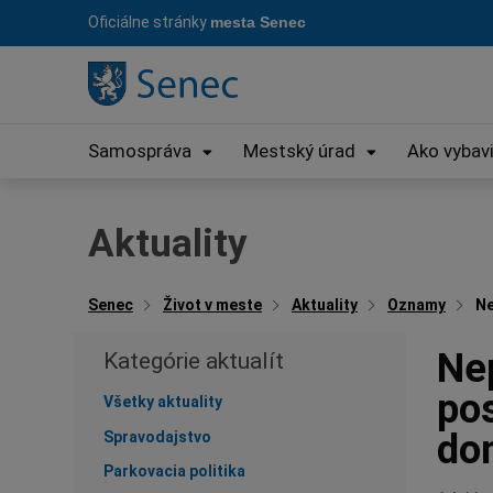
Preskočiť
Oficiálne stránky
mesta Senec
na
obsah
Samospráva
Mestský úrad
Ako vybav
Aktuality
Senec
Život v meste
Aktuality
Oznamy
Ne
Ne
Kategórie aktualít
po
Všetky aktuality
do
Spravodajstvo
Parkovacia politika