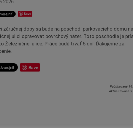
na 2026
Save
i záručnej doby sa bude na poschodí parkovacieho domu n
ičnej ulici opravovať povrchový náter. Toto poschodie je prí
zo Železničnej ulice. Práce budú trvať 5 dní. Ďakujeme za
enie.
Save
Publikované
14
Aktualizované
9