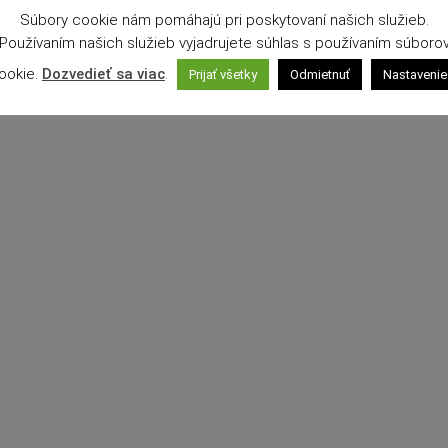
Súbory cookie nám pomáhajú pri poskytovaní našich služieb.
Používaním našich služieb vyjadrujete súhlas s používaním súboro
ookie.
Dozvedieť sa viac
.
Prijať všetky
Odmietnuť
Nastavenie