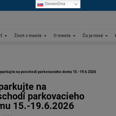
Slovenčina
iť
Život v meste
O meste
Čo je nové
parkujte na poschodí parkovacieho domu 15.-19.6.2026
parkujte na
schodí parkovacieho
mu 15.-19.6.2026