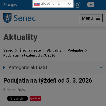
Preskočiť
Slovenčina
SK
e-gov
na
obsah
Menu
Aktuality
Senec
Život v meste
Aktuality
Podujatie
Podujatia na týždeň od 5. 3. 2026
Kategórie aktualít
Všetky aktuality
Podujatia na týždeň od 5. 3. 2026
Spravodajstvo
Parkovacia politika
5. marca 2026
Kultúra
Save
Ocenenia