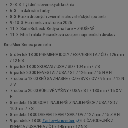
2.-8. 3. Týždeň slovenských knižníc
Dotácie
6. 3. …a dali nám farby
Údržba
8. 3. Burza drobných zvierat a chovateľských potrieb
9.-10. 3. Hummelova strunka 2026
Doprava
11. 3. Soňa Bulbeck: Kedysi na fare – ZRUŠENÉ
Oznamy
11. 3. Fíha Tralala: Pesničková šou pre najmenších divákov
Mestský úrad
Kino Mier Senec premieta:
Projekty
5. štvrtok 18:00 PREMIÉRA IDOLY / ESP/GBR/ITA / ČD / 126 min
Primátor
/ 12 N S
6. piatok 18:00 SKOKANI / USA / SD / 104 min / 7 S
Otázky a odpovede
6. piatok 20:00 NEVESTA! / USA / ST / 126 min / 15 N V H
Napísali o nás
7. sobota 18:00 KEĎ SA ZHASNE / CZE/SVK / OV / 96 min / 12 N
Z V
Osobnosti
7. sobota 20:00 BÚRLIVÉ VÝŠINY / USA / ST / 130 min / 15 X V
História
H
8. nedeľa 15:30 GOAT: NAJLEPŠÍ Z NAJLEPŠÍCH / USA / SD /
Ocenenia
100 min / 7 S
Voľby
8. nedeľa 18:00 DREAM TEAM / SVK / OV / 127 min / 15 Z V H
9. pondelok 18:00
#artovýkinovečer
6 € ČARODEJNÍK Z
Šport
KREMĽA / USA/FRA / ČT / 145 min / 12 N S