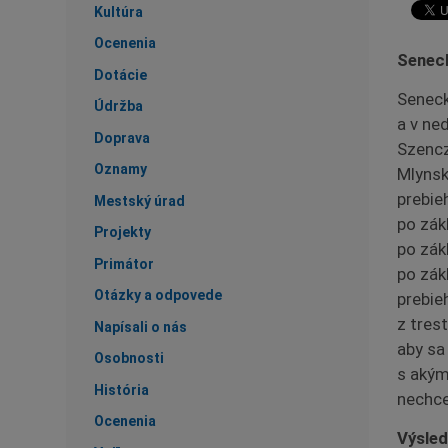
Kultúra
Ocenenia
Seneck
Dotácie
Seneck
Údržba
a v ne
Doprava
Szencz
Oznamy
Mlynsk
prebie
Mestský úrad
po zák
Projekty
po zák
Primátor
po zák
Otázky a odpovede
prebieh
z tres
Napísali o nás
aby sa
Osobnosti
s akým
História
nechce
Ocenenia
Výsled