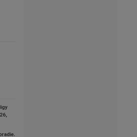
ligy
26,
oradie.