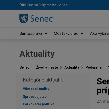
Preskočiť
Oficiálne stránky
mesta Senec
na
obsah
Samospráva
Mestský úrad
Ako vybav
Aktuality
Senec
Život v meste
Aktuality
Podujatie
Se
Kategórie aktualít
prí
Všetky aktuality
Spravodajstvo
27. má
Parkovacia politika