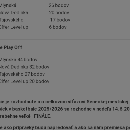
 Mlynská 26 bodov
 Nová Dedinka 20 bodov
 Tajovského 17 bodov
 Cífer Level up 6 bodov
e Play Off
Mlynská 44 bodov
Nová Dedinka 32 bodov
Tajovského 27 bodov
Cífer Level up 20 bodov
nie je rozhodnuté a o celkovom víťazovi Seneckej mestskej 
viek v basketbale 2025/2026 sa rozhodne v nedeľu 14.6.20
rebehne veľké FINÁLE.
e ako prípravky budú napredovať a ako sa nám premieša p