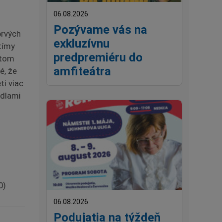
06.08.2026
Pozývame vás na
prvých
exkluzívnu
 tímy
predpremiéru do
rtom
amfiteátra
é, že
ti viac
idlami
0)
06.08.2026
Podujatia na týždeň