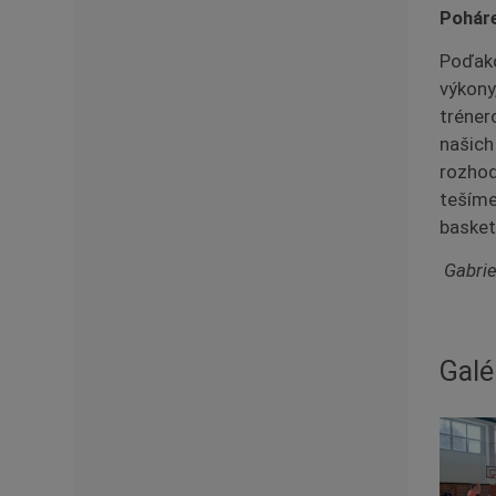
Poháre
Poďako
výkony
tréner
našich
rozhod
tešíme
basket
Gabri
Galé