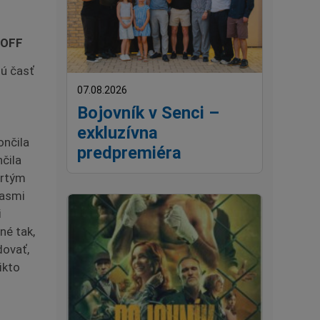
 OFF
nú časť
07.08.2026
Bojovník v Senci –
exkluzívna
ončila
predpremiéra
čila
vrtým
pasmi
i
né tak,
dovať,
ikto