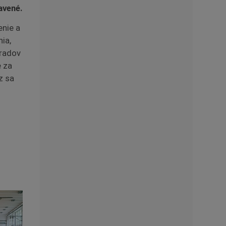
avené.
nie a
ia,
 radov
e za
z sa