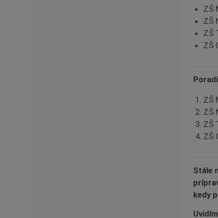
ZŠ
ZŠ
ZŠ
ZŠ
Poradi
ZŠ 
ZŠ 
ZŠ 
ZŠ 
Stále 
prípra
kedy p
Uvidím