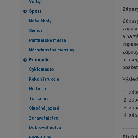
Voľby
Zápas
Šport
Zápasy
Naše školy
zápasoc
Seniori
a na z
Partnerské mestá
zápase
Národnostné menšiny
zápasy
útočia
Podujatie
basket
Cyklomesto
Výsled
Rekonštrukcia
História
záp
Turizmus
záp
záp
Slnečné jazerá
záp
Zdravotníctvo
Dobrovoľníctvo
Štafet
Rady a tipy