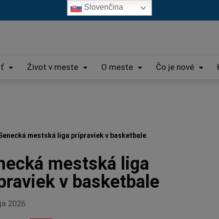
Slovenčina
iť
Život v meste
O meste
Čo je nové
Senecká mestská liga prípraviek v basketbale
necká mestská liga
praviek v basketbale
ja 2026