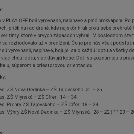
y:
 v PLAY OFF boli vyrovnané, napínavé a plné prekvapení. Po 
h, prišli na rad druhé, kde najskôr hrali proti sebe prehraté
áver tímy, ktoré v prvých zápasoch vyhrali. V poslednom štv
 sa rozhodovalo až v predĺžení. Čo je pre nás však podstatn
 sú vyrovnané, napínavé, bojuje sa o každú loptu a všetky de
, viac chcú loptu, viac dávajú koše. Deti sa zoznamujú s prav
balu, súperom a priestorovou orientáciou.
ky:
as: ZŠ Nová Dedinka – ZŠ Tajovského: 31 – 25
as: ZŠ Mlynská – ZŠ Cífer: 14 – 34
as: Prehry ZŠ Tajovského – ZŠ Cífer: 18 – 24
as: Výhry ZŠ Nová Dedinka – ZŠ Mlynská: 28 – 22 (PP 20 – 2
y: