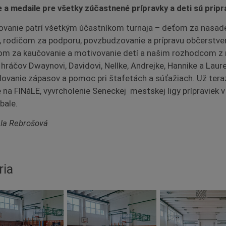
 a medaile pre všetky zúčastnené prípravky a deti sú pripr
vanie patrí všetkým účastníkom turnaja – deťom za nasade
, rodičom za podporu, povzbudzovanie a prípravu občerstven
om za kaučovanie a motivovanie detí a našim rozhodcom z
 hráčov Dwaynovi, Davidovi, Nellke, Andrejke, Hannike a Laur
ovanie zápasov a pomoc pri štafetách a súťažiach. Už tera
 na FINáLE, vyvrcholenie Seneckej mestskej ligy prípraviek v
bale.
ela Rebrošová
ria