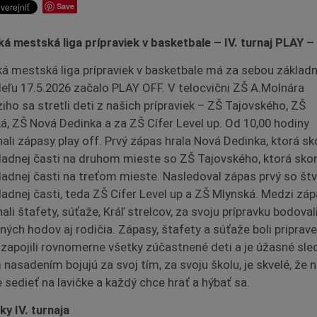
Save
á mestská liga prípraviek v basketbale – IV. turnaj
PLAY –
á mestská liga prípraviek v basketbale má za sebou základ
deľu 17.5.2026 začalo PLAY OFF. V telocvični ZŠ A.Molnára
iho sa stretli deti z našich prípraviek – ZŠ Tajovského, ZŠ
á, ZŠ Nová Dedinka a za ZŠ Cífer Level up. Od 10,00 hodiny
hali zápasy play off. Prvý zápas hrala Nová Dedinka, ktorá sk
ladnej časti na druhom mieste so ZŠ Tajovského, ktorá skon
ladnej časti na treťom mieste. Nasledoval zápas prvý so št
ladnej časti, teda ZŠ Cífer Level up a ZŠ Mlynská. Medzi zá
ali štafety, súťaže, Kráľ strelcov, za svoju prípravku bodoval
tných hodov aj rodičia. Zápasy, štafety a súťaže boli priprave
 zapojili rovnomerne všetky zúčastnené deti a je úžasné sle
 nasadením bojujú za svoj tím, za svoju školu, je skvelé, že n
 sedieť na lavičke a každý chce hrať a hýbať sa.
ky IV. turnaja