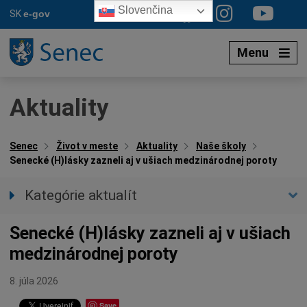
Preskočiť
Slovenčina
SK
e-gov
na
obsah
Menu
Aktuality
Senec
Život v meste
Aktuality
Naše školy
Senecké (H)lásky zazneli aj v ušiach medzinárodnej poroty
Kategórie aktualít
Všetky aktuality
Senecké (H)lásky zazneli aj v ušiach
Spravodajstvo
medzinárodnej poroty
Parkovacia politika
Kultúra
8. júla 2026
Ocenenia
Save