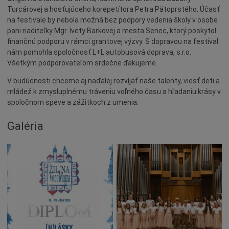
Naše školy
Turcárovej a hosťujúceho korepetítora Petra Pätoprstého. Účasť
na festivale by nebola možná bez podpory vedenia školy v osobe
Seniori
pani riaditeľky Mgr. Ivety Barkovej a mesta Senec, ktorý poskytol
Partnerské mestá
finančnú podporu v rámci grantovej výzvy. S dopravou na festival
nám pomohla spoločnosť L+L autobusová doprava, s.r.o.
Národnostné menšiny
Všetkým podporovateľom srdečne ďakujeme.
Podujatie
V budúcnosti chceme aj naďalej rozvíjať naše talenty, viesť deti a
Cyklomesto
mládež k zmysluplnému tráveniu voľného času a hľadaniu krásy v
Rekonštrukcia
spoločnom speve a zážitkoch z umenia.
História
Galéria
Turizmus
Slnečné jazerá
Zdravotníctvo
Dobrovoľníctvo
Rady a tipy
Benefícia