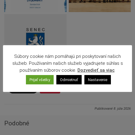
Deti a rodina
Dobrovoľníctvo
Benefícia
Duchovný život
EkoMesto
Tradície
Súbory cookie nám pomáhajú pri poskytovaní našich
Veda
služieb. Používaním našich služieb vyjadrujete súhlas s
Zvieratá
používaním súborov cookie.
Dozvedieť sa viac
.
Súťaž
Prijať všetky
Odmietnuť
Nastavenie
Pracovné ponuky
Save
Publikované
8. júla 2026
Podobné