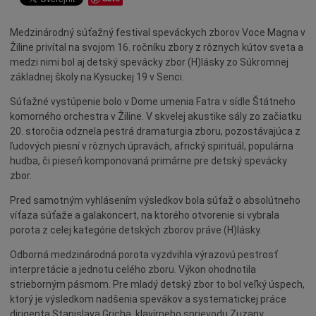
Dotácie
Medzinárodný súťažný festival speváckych zborov Voce Magna v
Údržba
Žiline privítal na svojom 16. ročníku zbory z rôznych kútov sveta a
Doprava
medzi nimi bol aj detský spevácky zbor (H)lásky zo Súkromnej
základnej školy na Kysuckej 19 v Senci.
Oznamy
Mestský úrad
Súťažné vystúpenie bolo v Dome umenia Fatra v sídle Štátneho
komorného orchestra v Žiline. V skvelej akustike sály zo začiatku
Projekty
20. storočia odznela pestrá dramaturgia zboru, pozostávajúca z
Primátor
ľudových piesní v rôznych úpravách, africký spirituál, populárna
hudba, či pieseň komponovaná primárne pre detský spevácky
Otázky a odpovede
zbor.
Napísali o nás
Pred samotným vyhlásením výsledkov bola súťaž o absolútneho
Osobnosti
víťaza súťaže a galakoncert, na ktorého otvorenie si vybrala
porota z celej kategórie detských zborov práve (H)lásky.
História
Odborná medzinárodná porota vyzdvihla výrazovú pestrosť
Ocenenia
interpretácie a jednotu celého zboru. Výkon ohodnotila
Voľby
strieborným pásmom. Pre mladý detský zbor to bol veľký úspech,
ktorý je výsledkom nadšenia spevákov a systematickej práce
Šport
dirigenta Stanislava Gricha, klavírneho sprievodu Zuzany