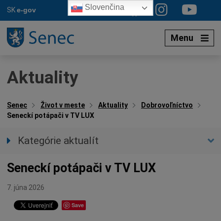
Preskočiť
Slovenčina
SK
e-gov
na
obsah
Menu
Aktuality
Senec
Život v meste
Aktuality
Dobrovoľníctvo
Seneckí potápači v TV LUX
Kategórie aktualít
Všetky aktuality
Seneckí potápači v TV LUX
Spravodajstvo
Parkovacia politika
7. júna 2026
Kultúra
Save
Ocenenia