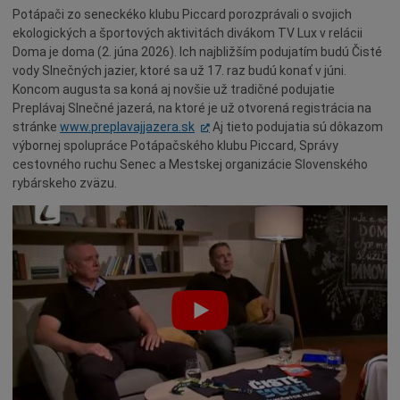
Potápači zo seneckéko klubu Piccard porozprávali o svojich
Dotácie
ekologických a športových aktivitách divákom TV Lux v relácii
Údržba
Doma je doma (2. júna 2026). Ich najbližším podujatím budú Čisté
vody Slnečných jazier, ktoré sa už 17. raz budú konať v júni.
Doprava
Koncom augusta sa koná aj novšie už tradičné podujatie
Oznamy
Preplávaj Slnečné jazerá, na ktoré je už otvorená registrácia na
stránke
www.preplavajjazera.sk
Aj tieto podujatia sú dôkazom
Mestský úrad
výbornej spolupráce Potápačského klubu Piccard, Správy
Projekty
cestovného ruchu Senec a Mestskej organizácie Slovenského
rybárskeho zväzu.
Primátor
Otázky a odpovede
Napísali o nás
Osobnosti
História
Ocenenia
Voľby
Šport