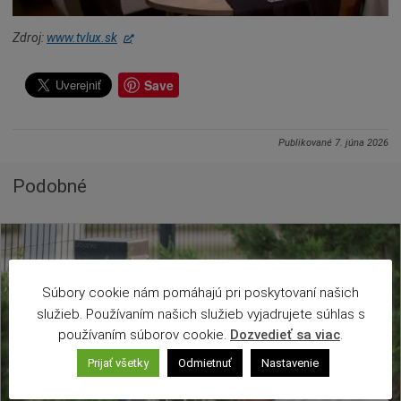
Naše školy
Seniori
Zdroj:
www.tvlux.sk
Partnerské mestá
Save
Národnostné menšiny
Podujatie
Publikované
7. júna 2026
Cyklomesto
Rekonštrukcia
Podobné
História
Turizmus
Slnečné jazerá
Zdravotníctvo
Súbory cookie nám pomáhajú pri poskytovaní našich
služieb. Používaním našich služieb vyjadrujete súhlas s
Dobrovoľníctvo
používaním súborov cookie.
Dozvedieť sa viac
.
Rady a tipy
Prijať všetky
Odmietnuť
Nastavenie
Benefícia