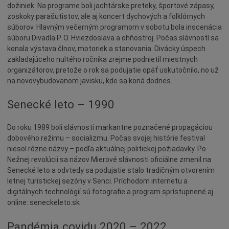
Naše školy
dožiniek. Na programe boli jachtárske preteky, športové zápasy,
zoskoky parašutistov, ale aj koncert dychových a folklórnych
Seniori
súborov. Hlavným večerným programom v sobotu bola inscenácia
Partnerské mestá
súboru Divadla P. O. Hviezdoslava a ohňostroj. Počas slávností sa
konala výstava člnov, motoriek a stanovania. Divácky úspech
Národnostné menšiny
zakladajúceho nultého ročníka zrejme podnietil miestnych
Podujatie
organizátorov, pretože o rok sa podujatie opäť uskutočnilo, no už
na novovybudovanom javisku, kde sa koná dodnes.
Cyklomesto
Senecké leto – 1990
Rekonštrukcia
História
Do roku 1989 boli slávnosti markantne poznačené propagáciou
Turizmus
dobového režimu – socializmu. Počas svojej histórie festival
niesol rôzne názvy – podľa aktuálnej politickej požiadavky. Po
Slnečné jazerá
Nežnej revolúcii sa názov Mierové slávnosti oficiálne zmenil na
Zdravotníctvo
Senecké leto a odvtedy sa podujatie stalo tradičným otvorením
letnej turistickej sezóny v Senci. Príchodom internetu a
Dobrovoľníctvo
digitálnych technológií sú fotografie a program sprístupnené aj
Rady a tipy
online: seneckeleto.sk
Benefícia
Pandémia covidu 2020 – 2022