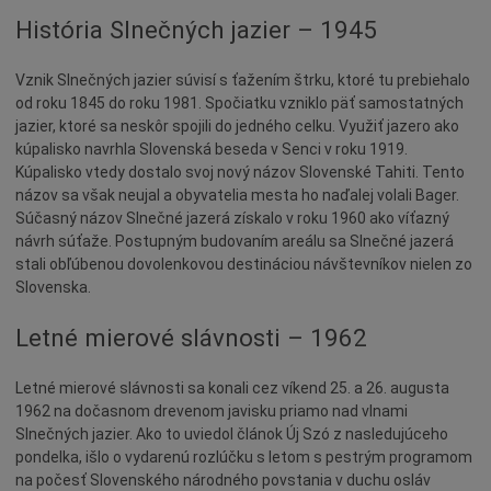
Dotácie
História Slnečných jazier – 1945
Údržba
Vznik Slnečných jazier súvisí s ťažením štrku, ktoré tu prebiehalo
Doprava
od roku 1845 do roku 1981. Spočiatku vzniklo päť samostatných
Oznamy
jazier, ktoré sa neskôr spojili do jedného celku. Využiť jazero ako
kúpalisko navrhla Slovenská beseda v Senci v roku 1919.
Mestský úrad
Kúpalisko vtedy dostalo svoj nový názov Slovenské Tahiti. Tento
Projekty
názov sa však neujal a obyvatelia mesta ho naďalej volali Bager.
Súčasný názov Slnečné jazerá získalo v roku 1960 ako víťazný
Primátor
návrh súťaže. Postupným budovaním areálu sa Slnečné jazerá
Otázky a odpovede
stali obľúbenou dovolenkovou destináciou návštevníkov nielen zo
Slovenska.
Napísali o nás
Osobnosti
Letné mierové slávnosti – 1962
História
Letné mierové slávnosti sa konali cez víkend 25. a 26. augusta
Ocenenia
1962 na dočasnom drevenom javisku priamo nad vlnami
Voľby
Slnečných jazier. Ako to uviedol článok Új Szó z nasledujúceho
pondelka, išlo o vydarenú rozlúčku s letom s pestrým programom
Šport
na počesť Slovenského národného povstania v duchu osláv