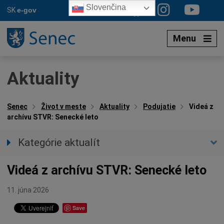
Preskočiť
Slovenčina
SK
e-gov
na
obsah
Menu
Aktuality
Senec
Život v meste
Aktuality
Podujatie
Videá z
archívu STVR: Senecké leto
Kategórie aktualít
Všetky aktuality
Videá z archívu STVR: Senecké leto
Spravodajstvo
Parkovacia politika
11. júna 2026
Kultúra
Save
Ocenenia