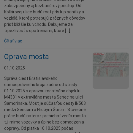
zabezpečený aj bezbariérový prístup. Od
Kollárovej ulice budú mať prístup sanitky a
vozidlá, ktoré potrebujú z rôznych dôvodov
prísť bližšie ku vchodu. Ďakujeme za
trpezlivosť s opatreniami, ktoré […]
Čítať viac
Oprava mosta
01.10.2025
Správa ciest Bratislavského
samosprávneho kraja začne od stredy
01.10.2025 s opravou mostného objektu
M4331 v extraviláne mesta Senec na ulici
Šamorínska. Most je súčasťou cesty II/503
medzi Sencom a Hrubým Šúrom. Stavebné
práce budú nateraz prebiehať vedľa mosta
t,j. mimo vozovky a úplne bez obmedzenia
dopravy. Od piatka 10.10.2025 počas