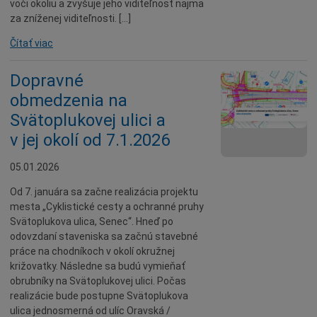
voči okoliu a zvyšuje jeho viditeľnosť najmä
za zníženej viditeľnosti. […]
Čítať viac
Dopravné
obmedzenia na
Svätoplukovej ulici a
v jej okolí od 7.1.2026
05.01.2026
Od 7. januára sa začne realizácia projektu
mesta „Cyklistické cesty a ochranné pruhy
Svätoplukova ulica, Senec“. Hneď po
odovzdaní staveniska sa začnú stavebné
práce na chodníkoch v okolí okružnej
križovatky. Následne sa budú vymieňať
obrubníky na Svätoplukovej ulici. Počas
realizácie bude postupne Svätoplukova
ulica jednosmerná od ulíc Oravská /