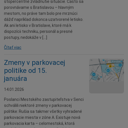
stopercentné zvládnutie situácie. Často sa
Seniori
porovnávame s Bratislavou – hlavným
mestom, no práve tam bolo pre mrznúci
Partnerské mestá
dážď napríklad dokonca uzatvorené letisko.
Národnostné menšiny
Ak ani letisko v Bratislave, ktoré má k
dispozícii techniku, personál a presné
Podujatie
postupy, nedokáže v […]
Cyklomesto
Čítať viac
Rekonštrukcia
História
Zmeny v parkovacej
politike od 15.
Turizmus
januára
Slnečné jazerá
Zdravotníctvo
14.01.2026
Dobrovoľníctvo
Poslanci Mestského zastupiteľstva v Senci
Rady a tipy
schválili niektoré zmeny v parkovacej
politike: Rušia sa takmer všetky vyhradené
Benefícia
parkovacie miesta v zóne A. Existuje nová
Deti a rodina
parkovacia karta – celomestská, ktorá