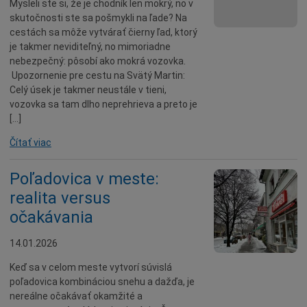
Mysleli ste si, že je chodník len mokrý, no v
skutočnosti ste sa pošmykli na ľade? Na
Údržba
cestách sa môže vytvárať čierny ľad, ktorý
Doprava
je takmer neviditeľný, no mimoriadne
nebezpečný: pôsobí ako mokrá vozovka.
Oznamy
Upozornenie pre cestu na Svätý Martin:
Mestský úrad
Celý úsek je takmer neustále v tieni,
vozovka sa tam dlho neprehrieva a preto je
Projekty
[…]
Primátor
Čítať viac
Otázky a odpovede
Napísali o nás
Poľadovica v meste:
Osobnosti
realita versus
očakávania
História
Ocenenia
14.01.2026
Voľby
Keď sa v celom meste vytvorí súvislá
Šport
poľadovica kombináciou snehu a dažďa, je
nereálne očakávať okamžité a
Naše školy