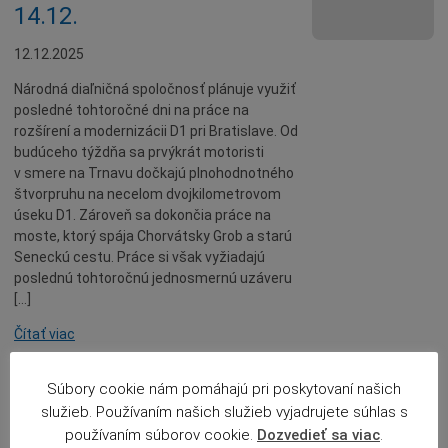
14.12.
12.12.2025
Národná diaľničná spoločnosť plánuje využiť
posledné tohtoročné dni na práce na
rozšírení a modernizácii D1 pri Bratislave. Od
budúceho týždňa sa prvýkrát motoristi
v smere na Trnavu dočkajú plnohodnotného
štvorpruhu na necelom dvojkilometrovom
úseku D1. Zároveň sa dokončia práce na
moste, ktorý spája Chorvátsky Grob a starú
Seneckú cestu. Práce si však vyžiadajú
poslednú tohtoročnú jednosmernú uzáveru
[…]
Čítať viac
Zmeny v parkovaní v
Súbory cookie nám pomáhajú pri poskytovaní našich
okolí SOŠ
služieb. Používaním našich služieb vyjadrujete súhlas s
používaním súborov cookie.
Dozvedieť sa viac
.
automobilovej a