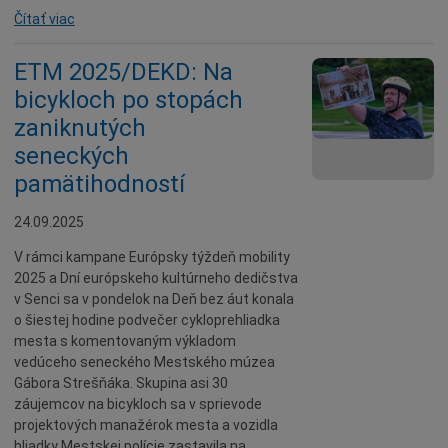
Čítať viac
ETM 2025/DEKD: Na
bicykloch po stopách
zaniknutých
seneckých
pamätihodností
24.09.2025
V rámci kampane Európsky týždeň mobility
2025 a Dní európskeho kultúrneho dedičstva
v Senci sa v pondelok na Deň bez áut konala
o šiestej hodine podvečer cykloprehliadka
mesta s komentovaným výkladom
vedúceho seneckého Mestského múzea
Gábora Strešňáka. Skupina asi 30
záujemcov na bicykloch sa v sprievode
projektových manažérok mesta a vozidla
hliadky Mestskej polície zastavila na