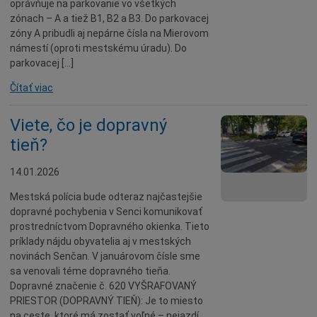
oprávňuje na parkovanie vo všetkých
Dobrovoľníctvo
zónach – A a tiež B1, B2 a B3. Do parkovacej
Benefícia
zóny A pribudli aj nepárne čísla na Mierovom
námestí (oproti mestskému úradu). Do
Duchovný život
parkovacej […]
EkoMesto
Čítať viac
Tradície
Viete, čo je dopravný
Veda
tieň?
Zvieratá
Súťaž
14.01.2026
Pracovné ponuky
Mestská polícia bude odteraz najčastejšie
dopravné pochybenia v Senci komunikovať
prostredníctvom Dopravného okienka. Tieto
príklady nájdu obyvatelia aj v mestských
novinách Senčan. V januárovom čísle sme
sa venovali téme dopravného tieňa.
Dopravné značenie č. 620 VYŠRAFOVANÝ
PRIESTOR (DOPRAVNÝ TIEŇ): Je to miesto
na ceste, ktoré má zostať voľné – nejazdí