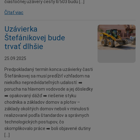
čiastočnej uzávery cesty II/503 budú […]
Čítať viac
Uzávierka
Štefánikovej bude
trvať dlhšie
25.09.2025
Predpokladaný termín konca uzávierky časti
Štefánikovej sa musí predĺžiť vzhľadom na
niekoľko nepredvídateľných udalostí: ➡️
porucha na hlavnom vodovode a jej dôsledky
➡️ opakovaný dážď ➡️ riešenie styku
chodníka a základov domov a plotov –
základy okolitých domov neboli v minulosti
realizované podľa štandardov a správnych
technologických postupov, čo
skomplikovalo práce ➡️ boli objavené dutiny
[…]