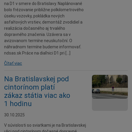
na D1 v smere do Bratislavy. Naplánované
bolo frézovanie približne polkilometrového
úseku vozovky, pokládka nových
asfaltových vrstiev, demontáž zvodidiel a
realizácia dočasného aj trvalého
dopravného značenia. Uzávera sa v
avizovanom termíne neuskutoční. O
náhradnom termíne budeme informovať.
ndsas.sk Práce na diaľnici D1 pri […]
Čítať viac
Na Bratislavskej pod
cintorínom platí
zákaz státia viac ako
1 hodinu
30.10.2025
V súvislosti so sviatkami je na Bratislavskej
ulici pod cintorínom dočasné dopravné