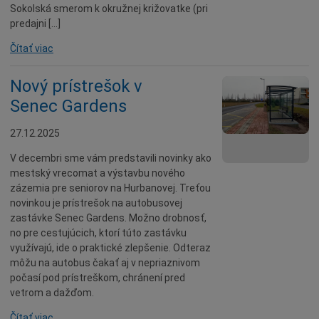
Sokolská smerom k okružnej križovatke (pri
predajni […]
Čítať viac
Nový prístrešok v
Senec Gardens
27.12.2025
V decembri sme vám predstavili novinky ako
mestský vrecomat a výstavbu nového
zázemia pre seniorov na Hurbanovej. Treťou
novinkou je prístrešok na autobusovej
zastávke Senec Gardens. Možno drobnosť,
no pre cestujúcich, ktorí túto zastávku
využívajú, ide o praktické zlepšenie. Odteraz
môžu na autobus čakať aj v nepriaznivom
počasí pod prístreškom, chránení pred
vetrom a dažďom.
Čítať viac