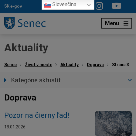
Preskočiť
Slovenčina
SK
e-gov
na
obsah
Menu
Aktuality
Senec
Život v meste
Aktuality
Doprava
Strana 3
Kategórie aktualít
Všetky aktuality
Doprava
Spravodajstvo
Parkovacia politika
Pozor na čierny ľad!
Kultúra
Ocenenia
18.01.2026
Dotácie