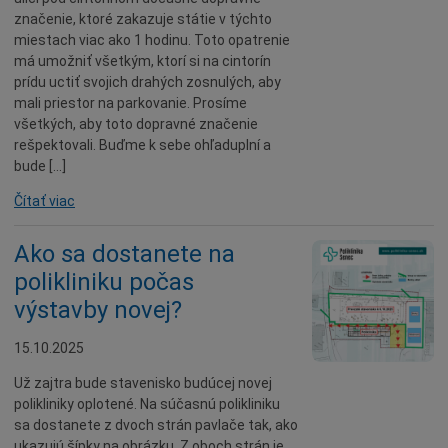
značenie, ktoré zakazuje státie v týchto
miestach viac ako 1 hodinu. Toto opatrenie
má umožniť všetkým, ktorí si na cintorín
prídu uctiť svojich drahých zosnulých, aby
mali priestor na parkovanie. Prosíme
všetkých, aby toto dopravné značenie
rešpektovali. Buďme k sebe ohľaduplní a
bude […]
Čítať viac
Ako sa dostanete na
polikliniku počas
výstavby novej?
15.10.2025
Už zajtra bude stavenisko budúcej novej
polikliniky oplotené. Na súčasnú polikliniku
sa dostanete z dvoch strán pavlače tak, ako
ukazujú šípky na obrázku. Z oboch strán je