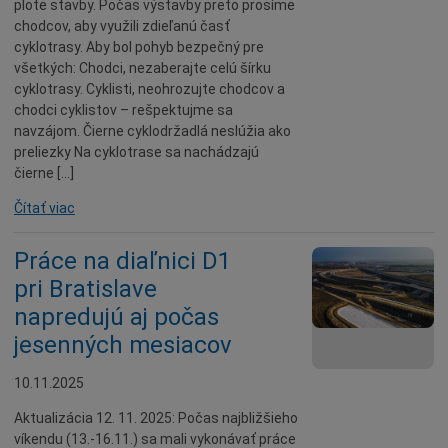
plote stavby. Počas výstavby preto prosíme
chodcov, aby využili zdieľanú časť
cyklotrasy. Aby bol pohyb bezpečný pre
všetkých: Chodci, nezaberajte celú šírku
cyklotrasy. Cyklisti, neohrozujte chodcov a
chodci cyklistov – rešpektujme sa
navzájom. Čierne cyklodržadlá neslúžia ako
preliezky Na cyklotrase sa nachádzajú
čierne […]
Čítať viac
Práce na diaľnici D1
pri Bratislave
napredujú aj počas
jesenných mesiacov
10.11.2025
Aktualizácia 12. 11. 2025: Počas najbližšieho
víkendu (13.-16.11.) sa mali vykonávať práce