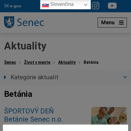
Preskočiť
Slovenčina
SK
e-gov
na
obsah
Menu
Aktuality
Senec
Život v meste
Aktuality
Betánia
Kategórie aktualít
Všetky aktuality
Betánia
Spravodajstvo
Parkovacia politika
ŠPORTOVÝ DEŇ
Kultúra
Betánie Senec n.o.
Ocenenia
Dotácie
12.11.2025