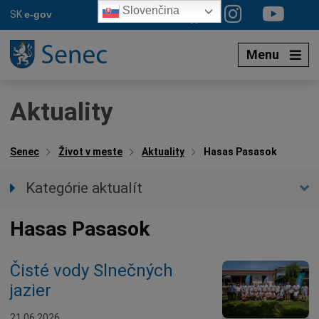
Preskočiť
Slovenčina
SK
e-gov
na
obsah
Menu
Aktuality
Senec
Život v meste
Aktuality
Hasas Pasasok
Kategórie aktualít
Všetky aktuality
Hasas Pasasok
Spravodajstvo
Parkovacia politika
Čisté vody Slnečných
Kultúra
jazier
Ocenenia
Dotácie
21.06.2026