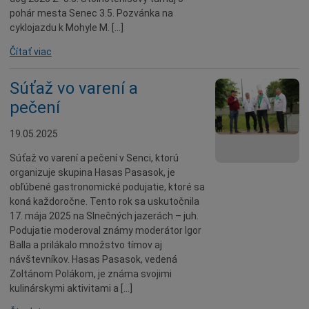
Dobrovoľníctvo
pohár mesta Senec 3.5. Pozvánka na
cyklojazdu k Mohyle M. […]
Benefícia
Čítať viac
Duchovný život
EkoMesto
Súťaž vo varení a
Tradície
pečení
Veda
19.05.2025
Zvieratá
Súťaž vo varení a pečení v Senci, ktorú
Súťaž
organizuje skupina Hasas Pasasok, je
Pracovné ponuky
obľúbené gastronomické podujatie, ktoré sa
koná každoročne. Tento rok sa uskutočnila
17. mája 2025 na Slnečných jazerách – juh.
Podujatie moderoval známy moderátor Igor
Balla a prilákalo množstvo tímov aj
návštevníkov. Hasas Pasasok, vedená
Zoltánom Polákom, je známa svojimi
kulinárskymi aktivitami a […]