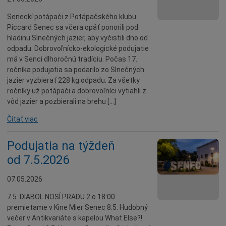
Údržba
Seneckí potápači z Potápačského klubu
Piccard Senec sa včera opäť ponorili pod
Doprava
hladinu Slnečných jazier, aby vyčistili dno od
Oznamy
odpadu. Dobrovoľnícko-ekologické podujatie
má v Senci dlhoročnú tradíciu. Počas 17.
Mestský úrad
ročníka podujatia sa podarilo zo Slnečných
Projekty
jazier vyzbierať 228 kg odpadu. Za všetky
ročníky už potápači a dobrovoľníci vytiahli z
Primátor
vôd jazier a pozbierali na brehu […]
Otázky a odpovede
Čítať viac
Napísali o nás
Osobnosti
Podujatia na týždeň
od 7.5.2026
História
Ocenenia
07.05.2026
Voľby
7.5. DIABOL NOSÍ PRADU 2 o 18:00
Šport
premietame v Kine Mier Senec 8.5. Hudobný
večer v Antikvariáte s kapelou What Else?!
Naše školy