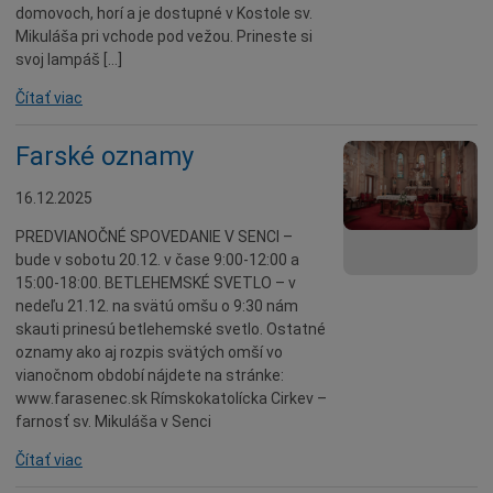
domovoch, horí a je dostupné v Kostole sv.
Mikuláša pri vchode pod vežou. Prineste si
svoj lampáš […]
Čítať viac
Farské oznamy
16.12.2025
PREDVIANOČNÉ SPOVEDANIE V SENCI –
bude v sobotu 20.12. v čase 9:00-12:00 a
15:00-18:00. BETLEHEMSKÉ SVETLO – v
nedeľu 21.12. na svätú omšu o 9:30 nám
skauti prinesú betlehemské svetlo. Ostatné
oznamy ako aj rozpis svätých omší vo
vianočnom období nájdete na stránke:
www.farasenec.sk Rímskokatolícka Cirkev –
farnosť sv. Mikuláša v Senci
Čítať viac