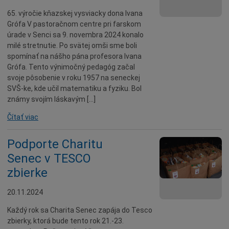
65. výročie kňazskej vysviacky dona Ivana
Grófa V pastoračnom centre pri farskom
úrade v Senci sa 9. novembra 2024 konalo
milé stretnutie. Po svätej omši sme boli
spomínať na nášho pána profesora Ivana
Grófa. Tento výnimočný pedagóg začal
svoje pôsobenie v roku 1957 na seneckej
SVŠ-ke, kde učil matematiku a fyziku. Bol
známy svojím láskavým […]
Čítať viac
Podporte Charitu
Senec v TESCO
zbierke
20.11.2024
Každý rok sa Charita Senec zapája do Tesco
zbierky, ktorá bude tento rok 21.-23.