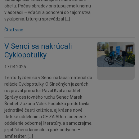
obetu. Počas obradov pristupujeme k nemu
v adorácii – vďační a ponorení do tajomstva
vykúpenia. Liturgiu sprevádzal […]
Čítať viac
V Senci sa nakrúcali
Cyklopotulky
17.04.2025
Tento týždeň sa v Senci natáčal materiál do
relácie Cyklopotulky. O Slnečných jazerách
rozprával primátor Pavol Kvál a riaditeľ
Správy cestovného ruchu Senec Marek
Šmihel. Zuzana Válek Podolská predstavila
jednotlivé časti knižnice, aj krásne nové
detské oddelenie a CE ZA ARom ocenené
oddelenie odbornej literatúry, a samozrejme,
jej obľúbenú kinosálu a park oddychu –
amfiteáter, […]