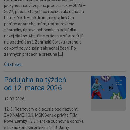
Naše školy
jaskyňou nadväzuje na práce z rokov 2023 –
2024, počas ktorých sa realizovala sanácia
Seniori
hornej časti – odstránenie statických
Partnerské mestá
porúch oporného múra, reštaurovanie
zábradlia, úprava schodiska a pokládka
Národnostné menšiny
novej dlažby. Aktuálne práce sa sústreďujú
Podujatie
na spodnú časť. Zahŕňajú úpravu terénu a
celkový nový dizajn záhradnej časti. Po
Cyklomesto
zemných prácach a presune […]
Rekonštrukcia
Čítať viac
História
Turizmus
Podujatia na týždeň
Slnečné jazerá
od 12. marca 2026
Zdravotníctvo
12.03.2026
Dobrovoľníctvo
12. 3. Rozhovory a diskusia pod názvom:
Rady a tipy
ZAČÍNAME. 13.3. MŠK Senec privíta FKM
Nové Zámky 13.3. Farská duchovná obnova
Benefícia
s Lukaszom Karpinskim 14.3. Jarný