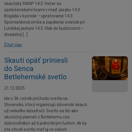
Deti a rodina
skautský SWAP 14.3. Večer so
spoločenskými hrami v maď. jazyku 14.3.
Dobrovoľníctvo
Brigáda v kostole – upratovanie 14.3.
Benefícia
Spomienková omša a zapálenie sviečok pri
Lurdskej jaskyni 14.3. Vlak do budúcnosti –
Duchovný život
divadelný […]
EkoMesto
Čítať viac
Tradície
Veda
Skauti opäť priniesli
Zvieratá
do Senca
Betlehemské svetlo
Súťaž
Pracovné ponuky
21.12.2025
Ide o 36. ročník príchodu svetla na
Slovensko, ktorý organizujú slovenskí skauti
už niekoľko desaťročí. Svetlo sa šíri ako
skutočný plameň z Betlehemu cez
dobrovoľníkov až k jednotlivým ľuďom. Ak by
ste chceli svetlo mať aj vo vašich