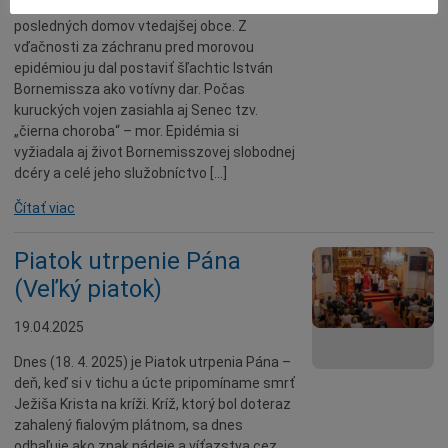
v roku 1718, približne 5–600 krokov od
posledných domov vtedajšej obce. Z
vďačnosti za záchranu pred morovou
epidémiou ju dal postaviť šľachtic István
Bornemissza ako votívny dar. Počas
kuruckých vojen zasiahla aj Senec tzv.
„čierna choroba“ – mor. Epidémia si
vyžiadala aj život Bornemisszovej slobodnej
dcéry a celé jeho služobníctvo […]
Čítať viac
Piatok utrpenie Pána
(Veľký piatok)
19.04.2025
Dnes (18. 4. 2025) je Piatok utrpenia Pána –
deň, keď si v tichu a úcte pripomíname smrť
Ježiša Krista na kríži. Kríž, ktorý bol doteraz
zahalený fialovým plátnom, sa dnes
odhaľuje ako znak nádeje a víťazstva cez