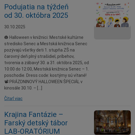
Podujatia na týždeň
od 30. októbra 2025
30.10.2025
🎃 Halloween v knižnici: Mestské kultúrne
stredisko Senec a Mestská knižnica Senec
pozývajú všetky deti 1. stupňa ZŠ na
čarovný deň plný strašidiel, príbehov,
tvorenia a zábavy! 30. a 31. októbra 2025, od
10:00 do 12:00, Mestská knižnica Senec – 1.
poschodie. Dress code: kostýmy sú vítané!
📽 PRÁZDNINOVÝ HALLOWEEN ŠPECIÁL v
kinosále 30.10. – […]
Čítať viac
Krajina Fantázie –
Farský detský tábor
LAB-ORATÓRIUM