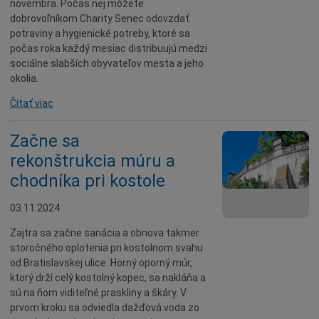
novembra. Počas nej môžete
dobrovoľníkom Charity Senec odovzdať
potraviny a hygienické potreby, ktoré sa
počas roka každý mesiac distribuujú medzi
sociálne slabších obyvateľov mesta a jeho
okolia.
Čítať viac
Začne sa
rekonštrukcia múru a
chodníka pri kostole
03.11.2024
Zajtra sa začne sanácia a obnova takmer
storočného oplotenia pri kostolnom svahu
od Bratislavskej ulice. Horný oporný múr,
ktorý drží celý kostolný kopec, sa nakláňa a
sú na ňom viditeľné praskliny a škáry. V
prvom kroku sa odviedla dažďová voda zo