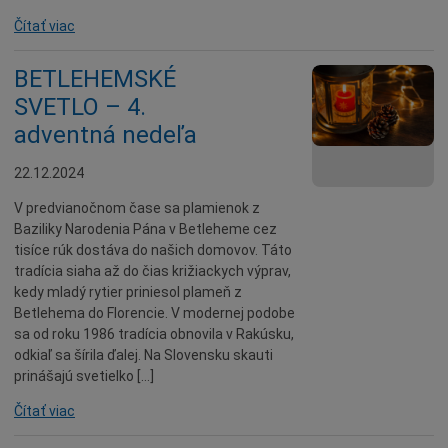
Čítať viac
BETLEHEMSKÉ
SVETLO – 4.
adventná nedeľa
22.12.2024
V predvianočnom čase sa plamienok z
Baziliky Narodenia Pána v Betleheme cez
tisíce rúk dostáva do našich domovov. Táto
tradícia siaha až do čias križiackych výprav,
kedy mladý rytier priniesol plameň z
Betlehema do Florencie. V modernej podobe
sa od roku 1986 tradícia obnovila v Rakúsku,
odkiaľ sa šírila ďalej. Na Slovensku skauti
prinášajú svetielko […]
Čítať viac