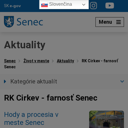
Preskočiť
Slovenčina
SK
e-gov
na
obsah
Menu
Aktuality
Senec
Život v meste
Aktuality
RK Cirkev - farnosť
Senec
Kategórie aktualít
Všetky aktuality
RK Cirkev - farnosť Senec
Spravodajstvo
Parkovacia politika
Hody a procesia v
Kultúra
meste Senec
Ocenenia