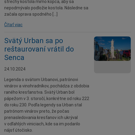
strechy kostola mimo kopca, aby sa
nepodmývalo podložie kostola. Následne sa
začala oprava spodného […]
Čítať viac
Svätý Urban sa po
reštaurovaní vrátil do
Senca
24.10.2024
Legenda o svätom Urbanovi, patrónovi
vinárov a vinohradníkov, pochádza z obdobia
raného kresťanstva. Svätý Urban bol
pápežom v 3. storočí, konkrétne od roku 222
do roku 230. Podľa legendy sa Urban stal
patrónom vinárov preto, že počas
prenasledovania kresťanov ich ukrýval
v odľahlých viniciach, kde sa im podarilo
nájsť útočisko.