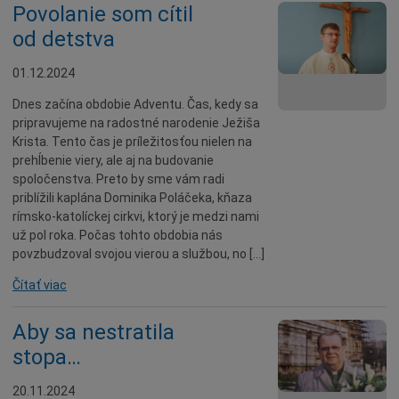
Povolanie som cítil
od detstva
01.12.2024
Dnes začína obdobie Adventu. Čas, kedy sa
pripravujeme na radostné narodenie Ježiša
Krista. Tento čas je príležitosťou nielen na
prehĺbenie viery, ale aj na budovanie
spoločenstva. Preto by sme vám radi
priblížili kaplána Dominika Poláčeka, kňaza
rímsko-katolíckej cirkvi, ktorý je medzi nami
už pol roka. Počas tohto obdobia nás
povzbudzoval svojou vierou a službou, no […]
Čítať viac
Aby sa nestratila
stopa…
20.11.2024