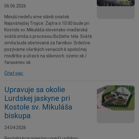
Dotácie
06.06.2026
Údržba
Minulú nedeľu sme slávili sviatok
Najsvätejšej Trojice. Zajtra o 10:00 bude pri
Doprava
Kostole sv. Mikuláša slovensko-maďarská
Oznamy
svätá omša s procesiou Božieho tela. Svätá
omša bude obetovaná za farníkov. Srdečne
Mestský úrad
pozývame všetkých veriacich k spoločnej
Projekty
modlitbe a účasti na slávnosti. szenc.sk /
farasenec.sk
Primátor
Čítať viac
Otázky a odpovede
Napísali o nás
Upravuje sa okolie
Osobnosti
Lurdskej jaskyne pri
História
Kostole sv. Mikuláša
Ocenenia
biskupa
Voľby
24.04.2026
Šport
Revitalizácia priestoru pred Lurdskou