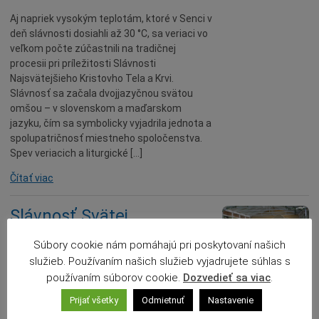
Aj napriek vysokým teplotám, ktoré v Senci v
deň slávnosti dosiahli až 30 °C, sa veriaci vo
veľkom počte zúčastnili na tradičnej
procesii pri príležitosti Slávnosti
Najsvätejšieho Kristovho Tela a Krvi.
Slávnosť sa začala dvojjazyčnou svätou
omšou – v slovenskom a maďarskom
jazyku, čím sa symbolicky vyjadrila jednota a
spolupatričnosť miestneho spoločenstva.
Spev veriacich a liturgické […]
Čítať viac
Slávnosť Svätej
Trojice v kaplnke pri
Súbory cookie nám pomáhajú pri poskytovaní našich
Slnečných jazerách
služieb. Používaním našich služieb vyjadrujete súhlas s
používaním súborov cookie.
Dozvedieť sa viac
.
17.06.2025
Prijať všetky
Odmietnuť
Nastavenie
Kaplnka Najsvätejšej Trojice bola postavená