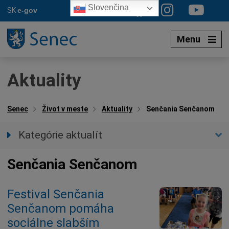
Preskočiť
Slovenčina
SK
e-gov
na
obsah
Menu
Aktuality
Senec
Život v meste
Aktuality
Senčania Senčanom
Kategórie aktualít
Všetky aktuality
Senčania Senčanom
Spravodajstvo
Parkovacia politika
Festival Senčania
Kultúra
Senčanom pomáha
Ocenenia
sociálne slabším
Dotácie