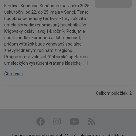
Festival Senčania Senčanom sa v roku 2025
Seniori
uskutočnil od 22. do 25. mája v Senci. Tento
Partnerské mestá
hudobno-benefičný festival, ktorý založil a
umelecky vedie renomovaný hudobník Ján
Národnostné menšiny
Krigovský, oslávil svoj 14. ročník. Podujatie
Podujatie
spojilo hudbu, komunitu a dobročinnosť,
pričom výťažok bude venovaný sociálne
Cyklomesto
znevýhodneným rodinám z regiónu.
Rekonštrukcia
Program festivalu zahŕňal široké spektrum
umeleckých vystúpení vrátane klasickej […]
História
Turizmus
Čítať viac
Slnečné jazerá
Zdravotníctvo
Celkom položiek: 2
Dobrovoľníctvo
Rady a tipy
Benefícia
Deti a rodina
Technický prevádzkovateľ:
ANTIK Telecom, s.r.o.
|
Mapa