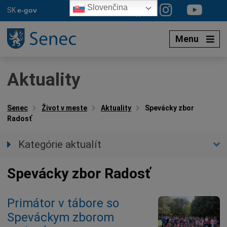
Preskočiť
Slovenčina
SK
e-gov
na
obsah
Menu
Aktuality
Senec
Život v meste
Aktuality
Spevácky zbor
Radosť
Kategórie aktualít
Všetky aktuality
Spevácky zbor Radosť
Spravodajstvo
Parkovacia politika
Primátor v tábore so
Kultúra
Speváckym zborom
Ocenenia