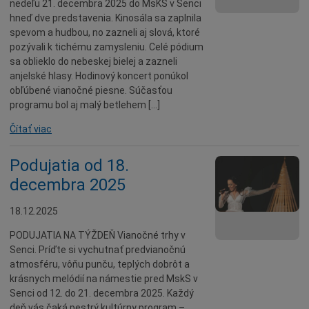
nedeľu 21. decembra 2025 do MsKS v Senci
Naše školy
hneď dve predstavenia. Kinosála sa zaplnila
Seniori
spevom a hudbou, no zazneli aj slová, ktoré
pozývali k tichému zamysleniu. Celé pódium
Partnerské mestá
sa oblieklo do nebeskej bielej a zazneli
Národnostné menšiny
anjelské hlasy. Hodinový koncert ponúkol
obľúbené vianočné piesne. Súčasťou
Podujatie
programu bol aj malý betlehem […]
Cyklomesto
Čítať viac
Rekonštrukcia
História
Podujatia od 18.
decembra 2025
Turizmus
Slnečné jazerá
18.12.2025
Zdravotníctvo
PODUJATIA NA TÝŽDEŇ Vianočné trhy v
Dobrovoľníctvo
Senci. Príďte si vychutnať predvianočnú
atmosféru, vôňu punču, teplých dobrôt a
Rady a tipy
krásnych melódií na námestie pred MskS v
Benefícia
Senci od 12. do 21. decembra 2025. Každý
deň vás čaká pestrý kultúrny program –