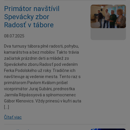
Primátor navštívil
Spevácky zbor
Radosť v tábore
08.07.2025
Dva turnusy tábora plné radosti, pohybu,
kamarátstva a bez mobilov. Takto trávia
začiatok prázdnin deti a mládež zo
Speváckeho zboru Radosť pod vedením
Ferka Podolského už roky. Tradične ich
navštevuje aj vedenie mesta. Tento raz s
primátorom Pavlom Kválom prišiel
viceprimátor Juraj Gubáni, prednostka
Jarmila Répássyová a splnomocnenec
Gábor Klenovics. Vždy prinesú v kufri auta
[…]
Čítať viac