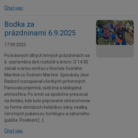
Čítať viac
Bodka za
prázdninami 6.9.2025
17.09.2025
Po krásnych dlhých letných prázdninách sa
6. septembra deti rozlúčili s letom. O 14:30
začali svätou omšou v Kostole Svätého
Martina vo Svätom Martine. Spevácky zbor
Radosť rozospieval všetkých prítomných.
Panovala príjemná, súdržná a láskyplná
atmosféra. Po omši sa spoločne presunuli
na ihrisko, kde bolo pripravené občerstvenie
vo forme domácich koláčikov, kávy, nealka,
čerstvých pukancov, hotdogov a výborného
guláša. Posilnení […]
Čítať viac