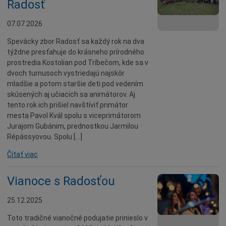
Radosť
Dotácie
07.07.2026
Údržba
Doprava
Spevácky zbor Radosť sa každý rok na dva
týždne presťahuje do krásneho prírodného
Oznamy
prostredia Kostolian pod Tríbečom, kde sa v
Mestský úrad
dvoch turnusoch vystriedajú najskôr
mladšie a potom staršie deti pod vedením
Projekty
skúsených aj učiacich sa animátorov. Aj
Primátor
tento rok ich prišiel navštíviť primátor
mesta Pavol Kvál spolu s viceprimátorom
Otázky a odpovede
Jurajom Gubánim, prednostkou Jarmilou
Napísali o nás
Répássyovou. Spolu […]
Osobnosti
Čítať viac
História
Vianoce s Radosťou
Ocenenia
Voľby
25.12.2025
Šport
Toto tradičné vianočné podujatie prinieslo v