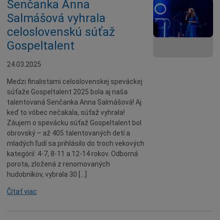
Senčanka Anna
Salmášová vyhrala
celoslovenskú súťaž
Gospeltalent
24.03.2025
Medzi finalistami celoslovenskej speváckej
súťaže Gospeltalent 2025 bola aj naša
talentovaná Senčanka Anna Salmášová! Aj
keď to vôbec nečakala, súťaž vyhrala!
Záujem o spevácku súťaž Gospeltalent bol
obrovský – až 405 talentovaných detí a
mladých ľudí sa prihlásilo do troch vekových
kategórií: 4-7, 8-11 a 12-14 rokov. Odborná
porota, zložená z renomovaných
hudobníkov, vybrala 30 […]
Čítať viac