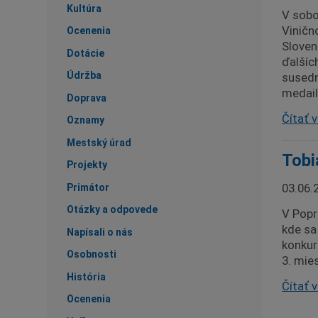
Kultúra
V sobot
Viničn
Ocenenia
Sloven
Dotácie
ďalších
Údržba
susedn
medailí
Doprava
Čítať v
Oznamy
Mestský úrad
Tobi
Projekty
03.06.
Primátor
Otázky a odpovede
V Popr
kde sa
Napísali o nás
konkure
Osobnosti
3. mie
História
Čítať v
Ocenenia