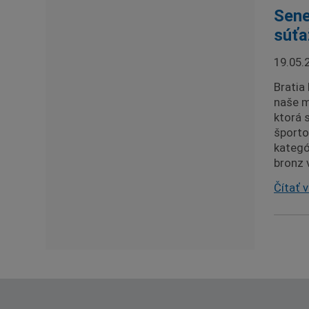
Sene
súťa
19.05.
Bratia
naše m
ktorá 
športo
kategó
bronz 
Čítať v