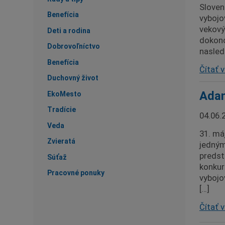
Sloven
Benefícia
vybojo
vekovýc
Deti a rodina
dokonc
Dobrovoľníctvo
nasled
Benefícia
Čítať v
Duchovný život
Adam
EkoMesto
Tradície
04.06.
Veda
31. má
Zvieratá
jedným
predsta
Súťaž
konkure
Pracovné ponuky
vybojo
[…]
Čítať v