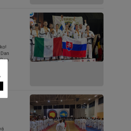
ko!
. Dan
 Dan
za
v
vá