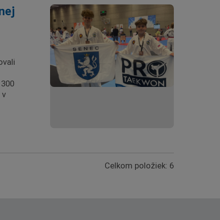
nej
vali
 300
 v
Celkom položiek: 6