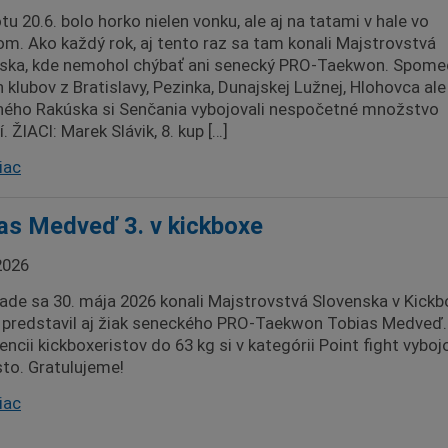
u 20.6. bolo horko nielen vonku, ale aj na tatami v hale vo
om. Ako každý rok, aj tento raz sa tam konali Majstrovstvá
ska, kde nemohol chýbať ani senecký PRO-Taekwon. Spome
 klubov z Bratislavy, Pezinka, Dunajskej Lužnej, Hlohovca ale 
ého Rakúska si Senčania vybojovali nespočetné množstvo
. ŽIACI: Marek Slávik, 8. kup […]
iac
as Medveď 3. v kickboxe
2026
ade sa 30. mája 2026 konali Majstrovstvá Slovenska v Kickb
 predstavil aj žiak seneckého PRO-Taekwon Tobias Medveď.
ncii kickboxeristov do 63 kg si v kategórii Point fight vyboj
sto. Gratulujeme!
iac