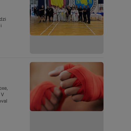
dzi
i
oxe,
 V
oval