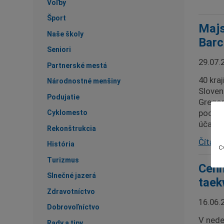
Voľby
Šport
Majs
Naše školy
Barc
Seniori
29.07.
Partnerské mestá
40 kra
Národnostné menšiny
Sloven
Podujatie
Gregor
pod ve
Cyklomesto
účasti
Rekonštrukcia
Čítať v
História
c
Turizmus
Cenn
Slnečné jazerá
taek
Zdravotníctvo
16.06.
Dobrovoľníctvo
V nede
Rady a tipy