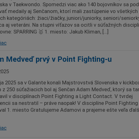
ska v Taekwondo. Spomedzi viac ako 140 bojovníkov sa pod
vať medaily aj Senčanom, ktorí mali zastúpenie vo všetkých
h kategóriách: žiaci/žiačky, juniori/juniorky, seniori/seniork
a aj veteráni. Na stupni víťazov sa ocitli v súťažných discip
ovne: SPARRING 🥇 1. miesto: Jakub Kliman, […]
iac
 Medveď prvý v Point Fighting-u
2025
ja 2025 sa v Galante konali Majstrovstvá Slovenska v kickbo
 z 250 súťažiacich bol aj Senčan Adam Medveď, ktorý sa t
vil v disciplínach Point Fighting a Light Contact. V tvrdej
ncii sa nestratil – práve naopak! V disciplíne Point Fighting 
val 1. miesto Gratulujeme Adamovi a prajeme ešte veľa ďalš
iac