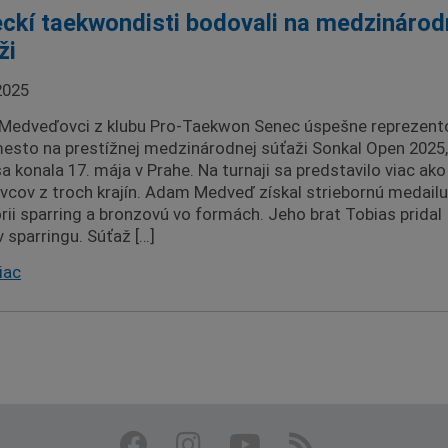
ckí taekwondisti bodovali na medzinárod
ži
2025
 Medveďovci z klubu Pro-Taekwon Senec úspešne reprezento
esto na prestížnej medzinárodnej súťaži Sonkal Open 2025,
sa konala 17. mája v Prahe. Na turnaji sa predstavilo viac ako
vcov z troch krajín. Adam Medveď získal striebornú medailu
rii sparring a bronzovú vo formách. Jeho brat Tobias pridal
v sparringu. Súťaž […]
iac