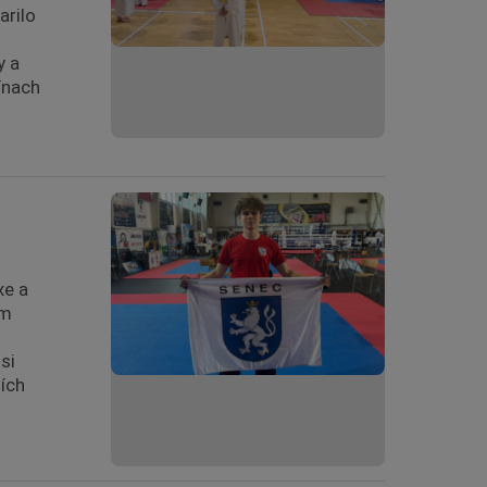
arilo
y a
línach
xe a
am
si
ích