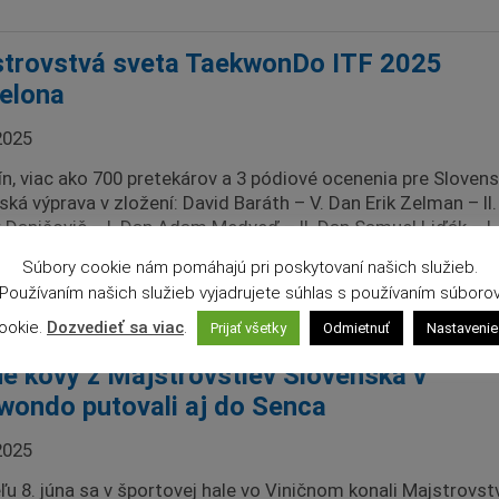
trovstvá sveta TaekwonDo ITF 2025
elona
2025
jín, viac ako 700 pretekárov a 3 pódiové ocenenia pre Slovens
ská výprava v zložení: David Baráth – V. Dan Erik Zelman – II
 Danišovič – I. Dan Adam Medveď – II. Dan Samuel Liďák – I.
dením skúseného trénera a kouča Tibora Labudu (V. Dan) a 
Súbory cookie nám pomáhajú pri poskytovaní našich služieb.
 prezidenta […]
Používaním našich služieb vyjadrujete súhlas s používaním súboro
iac
ookie.
Dozvedieť sa viac
.
Prijať všetky
Odmietnuť
Nastavenie
é kovy z Majstrovstiev Slovenska v
wondo putovali aj do Senca
2025
ľu 8. júna sa v športovej hale vo Viničnom konali Majstrovst