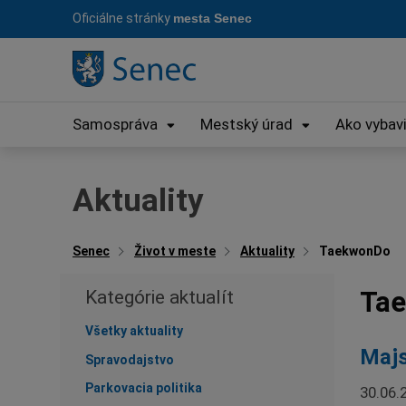
Preskočiť
Oficiálne stránky
mesta Senec
na
obsah
Samospráva
Mestský úrad
Ako vybav
Aktuality
Senec
Život v meste
Aktuality
TaekwonDo
Ta
Kategórie aktualít
Všetky aktuality
Majs
Spravodajstvo
Parkovacia politika
30.06.