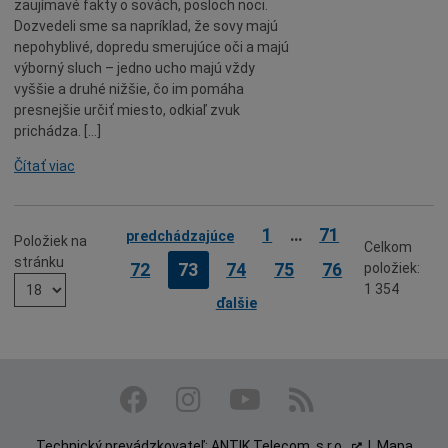
zaujímavé fakty o sovách, posloch noci.
Dozvedeli sme sa napríklad, že sovy majú
nepohyblivé, dopredu smerujúce oči a majú
výborný sluch – jedno ucho majú vždy
vyššie a druhé nižšie, čo im pomáha
presnejšie určiť miesto, odkiaľ zvuk
prichádza. […]
Čítať viac
Strana
Strana
1
…
71
predchádzajúce
Položiek na
Celkom
stránku
Strana
Strana
Strana
Strana
Strana
72
73
74
75
76
položiek:
1 354
ďalšie
Technický prevádzkovateľ:
ANTIK Telecom, s.r.o.
|
Mapa