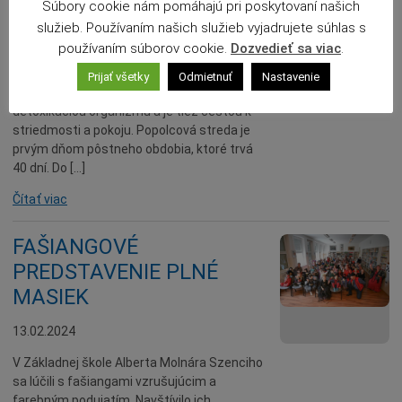
Súbory cookie nám pomáhajú pri poskytovaní našich
zachovávali pôst. Má význam nielen z
služieb. Používaním našich služieb vyjadrujete súhlas s
náboženského hľadiska, je tiež zdravý pre
používaním súborov cookie.
Dozvedieť sa viac
.
telo aj dušu. Podľa viacerých zdrojov
pomáha predchádzať ochoreniam, má
Prijať všetky
Odmietnuť
Nastavenie
blahodarné účinky na trávenie, je
detoxikáciou organizmu a je tiež cestou k
striedmosti a pokoju. Popolcová streda je
prvým dňom pôstneho obdobia, ktoré trvá
40 dní. Do […]
Čítať viac
FAŠIANGOVÉ
PREDSTAVENIE PLNÉ
MASIEK
13.02.2024
V Základnej škole Alberta Molnára Szenciho
sa lúčili s fašiangami vzrušujúcim a
farebným podujatím. Navštívilo ich