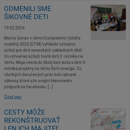
ODMENILI SME
ŠIKOVNÉ DETI
19.02.2024
Mesto Senec v rámci Európskeho týždňa
mobility 2023 (ETM) vyhlásilo výtvarnú
súťaž pre deti seneckých základných škôl.
Vo výtvarnej súťaži tvorili deti 3. ročníka na
tému: Moja cesta do školy bez auta a deti 4.
ročníka projekty na tému Šetri energiu. Zo
všetkých doručených prác boli vybrané
výkresy, ktoré ste svojím hlasovaním
podporili na facebooku. […]
Čítať viac
CESTY MÔŽE
REKONŠTRUOVAŤ
LEN ICH MAJITEĽ