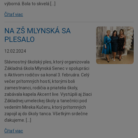
výborná. Bola to skvelá […]
Čítať viac
NA ZŠ MLYNSKÁ SA
PLESALO
12.02.2024
Slávnostný školský ples, ktorý organizovala
Základná škola Mlynská Senec v spolupráci
s Aktívom rodičov sa konal 3. februára. Celý
večer prítomných hostí, ktorými boli
zamestnanci, rodičia a priatelia školy,
zabávala kapela Akcent live. Vystúpili aj žiaci
Základnej umeleckej školy a tanečníci pod
vedením Mireka Kučeru, ktorý prítomných
zapojil aj do školy tanca. Všetkým srdečne
ďakujeme. […]
Čítať viac