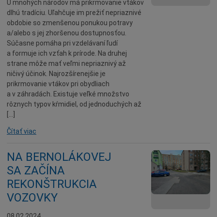
U mnohých národov má prikrmovanie vtákov
dlhú tradíciu. Uľahčuje im prežiť nepriaznivé
obdobie so zmenšenou ponukou potravy
a/alebo s jej zhoršenou dostupnosťou.
Súčasne pomáha pri vzdelávaní ľudí
a formuje ich vzťah k prírode. Na druhej
strane môže mať veľmi nepriaznivý až
ničivý účinok. Najrozšírenejšie je
prikrmovanie vtákov pri obydliach
a v záhradách. Existuje veľké množstvo
rôznych typov kŕmidiel, od jednoduchých až
[…]
Čítať viac
NA BERNOLÁKOVEJ
SA ZAČÍNA
REKONŠTRUKCIA
VOZOVKY
08.02.2024