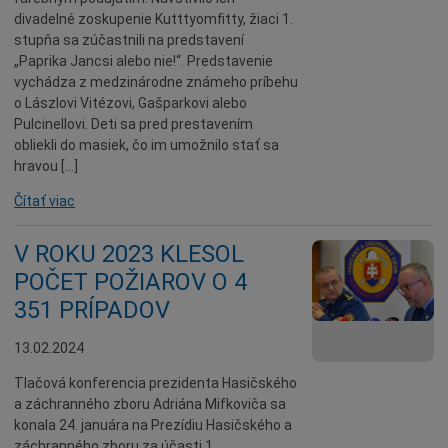
divadelné zoskupenie Kutttyomfitty, žiaci 1.
stupňa sa zúčastnili na predstavení
„Paprika Jancsi alebo nie!“. Predstavenie
vychádza z medzinárodne známeho príbehu
o Lászlovi Vitézovi, Gašparkovi alebo
Pulcinellovi. Deti sa pred prestavením
obliekli do masiek, čo im umožnilo stať sa
hravou […]
Čítať viac
V ROKU 2023 KLESOL
POČET POŽIAROV O 4
351 PRÍPADOV
13.02.2024
Tlačová konferencia prezidenta Hasičského
a záchranného zboru Adriána Mifkoviča sa
konala 24. januára na Prezídiu Hasičského a
záchranného zboru za účasti 1.