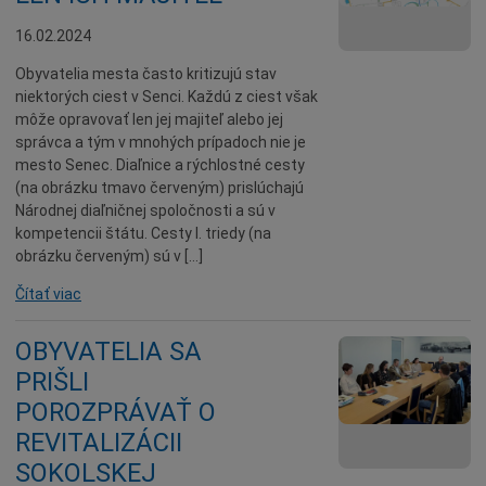
16.02.2024
Obyvatelia mesta často kritizujú stav
niektorých ciest v Senci. Každú z ciest však
môže opravovať len jej majiteľ alebo jej
správca a tým v mnohých prípadoch nie je
mesto Senec. Diaľnice a rýchlostné cesty
(na obrázku tmavo červeným) prislúchajú
Národnej diaľničnej spoločnosti a sú v
kompetencii štátu. Cesty I. triedy (na
obrázku červeným) sú v […]
Čítať viac
OBYVATELIA SA
PRIŠLI
POROZPRÁVAŤ O
REVITALIZÁCII
SOKOLSKEJ