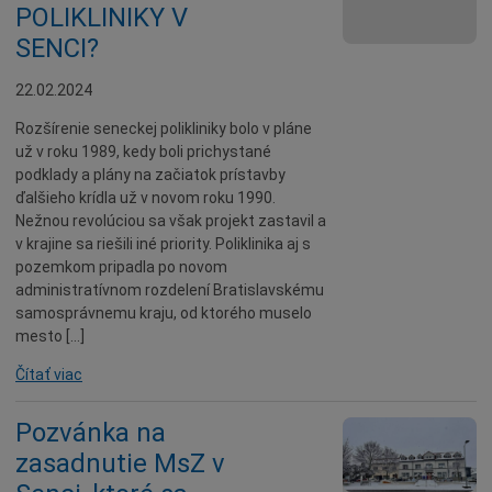
POLIKLINIKY V
Údržba
SENCI?
Doprava
22.02.2024
Oznamy
Rozšírenie seneckej polikliniky bolo v pláne
Mestský úrad
už v roku 1989, kedy boli prichystané
Projekty
podklady a plány na začiatok prístavby
ďalšieho krídla už v novom roku 1990.
Primátor
Nežnou revolúciou sa však projekt zastavil a
Otázky a odpovede
v krajine sa riešili iné priority. Poliklinika aj s
pozemkom pripadla po novom
Napísali o nás
administratívnom rozdelení Bratislavskému
Osobnosti
samosprávnemu kraju, od ktorého muselo
mesto […]
História
Čítať viac
Ocenenia
Voľby
Pozvánka na
Šport
zasadnutie MsZ v
Naše školy