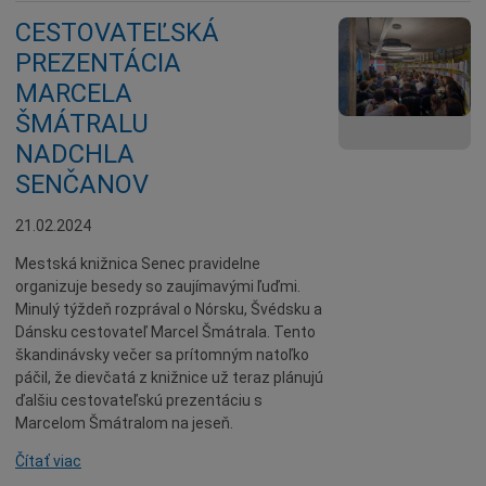
CESTOVATEĽSKÁ
PREZENTÁCIA
MARCELA
ŠMÁTRALU
NADCHLA
SENČANOV
21.02.2024
Mestská knižnica Senec pravidelne
organizuje besedy so zaujímavými ľuďmi.
Minulý týždeň rozprával o Nórsku, Švédsku a
Dánsku cestovateľ Marcel Šmátrala. Tento
škandinávsky večer sa prítomným natoľko
páčil, že dievčatá z knižnice už teraz plánujú
ďalšiu cestovateľskú prezentáciu s
Marcelom Šmátralom na jeseň.
Čítať viac