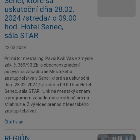
Senci, ktoré sa
Seniori
uskutoční dňa 28.02.
2024 /streda/ o 09.00
Partnerské mestá
hod. Hotel Senec,
Národnostné menšiny
sála STAR
Podujatie
Cyklomesto
22.02.2024
Rekonštrukcia
Primátor mesta Ing. Pavol Kvál Vás v zmysle
zák. č. 369/90 Zb. o obecnom zriadení
História
pozýva na zasadnutie Mestského
Turizmus
zastupiteľstva v Senci, ktoré sa uskutoční
dňa 28.02. 2024 /streda/ o 09.00 hod Hotel
Slnečné jazerá
Senec, sála STAR Link na mestský oznam
Zdravotníctvo
s programom zasadnutia a materiálom na
stiahnutie. Živý video prenos z Mestského
Dobrovoľníctvo
zastupiteľstva […]
Rady a tipy
Čítať viac
Benefícia
Deti a rodina
REGIÓN