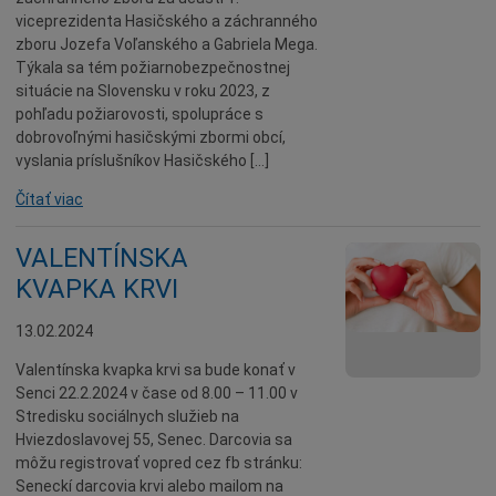
viceprezidenta Hasičského a záchranného
zboru Jozefa Voľanského a Gabriela Mega.
Týkala sa tém požiarnobezpečnostnej
situácie na Slovensku v roku 2023, z
pohľadu požiarovosti, spolupráce s
dobrovoľnými hasičskými zbormi obcí,
vyslania príslušníkov Hasičského […]
Čítať viac
VALENTÍNSKA
KVAPKA KRVI
13.02.2024
Valentínska kvapka krvi sa bude konať v
Senci 22.2.2024 v čase od 8.00 – 11.00 v
Stredisku sociálnych služieb na
Hviezdoslavovej 55, Senec. Darcovia sa
môžu registrovať vopred cez fb stránku:
Seneckí darcovia krvi alebo mailom na