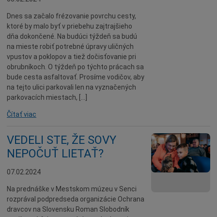
Dnes sa začalo frézovanie povrchu cesty,
ktoré by malo byť v priebehu zajtrajšieho
dňa dokončené. Na budúci týždeň sa budú
na mieste robiť potrebné úpravy uličných
vpustov a poklopov a tiež dočisťovanie pri
obrubníkoch. O týždeň po týchto prácach sa
bude cesta asfaltovať. Prosíme vodičov, aby
na tejto ulici parkovali len na vyznačených
parkovacích miestach, […]
Čítať viac
VEDELI STE, ŽE SOVY
NEPOČUŤ LIETAŤ?
07.02.2024
Na prednáške v Mestskom múzeu v Senci
rozprával podpredseda organizácie Ochrana
dravcov na Slovensku Roman Slobodník