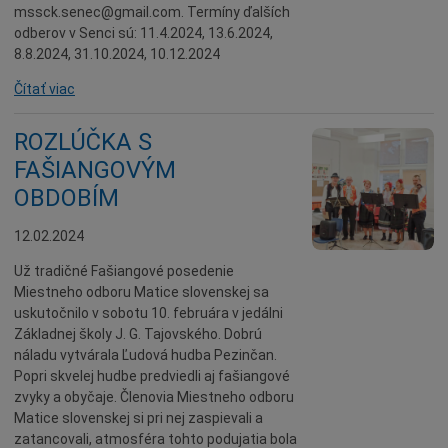
mssck.senec@gmail.com. Termíny ďalších
odberov v Senci sú: 11.4.2024, 13.6.2024,
8.8.2024, 31.10.2024, 10.12.2024
Čítať viac
ROZLÚČKA S
FAŠIANGOVÝM
OBDOBÍM
12.02.2024
Už tradičné Fašiangové posedenie
Miestneho odboru Matice slovenskej sa
uskutočnilo v sobotu 10. februára v jedálni
Základnej školy J. G. Tajovského. Dobrú
náladu vytvárala Ľudová hudba Pezinčan.
Popri skvelej hudbe predviedli aj fašiangové
zvyky a obyčaje. Členovia Miestneho odboru
Matice slovenskej si pri nej zaspievali a
zatancovali, atmosféra tohto podujatia bola