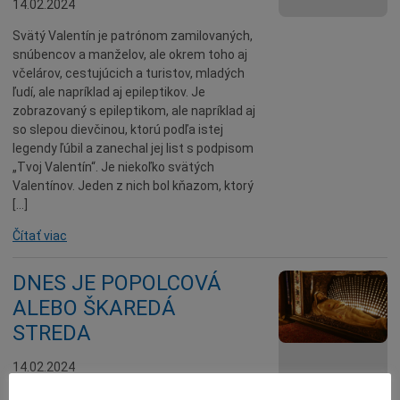
14.02.2024
Svätý Valentín je patrónom zamilovaných,
snúbencov a manželov, ale okrem toho aj
včelárov, cestujúcich a turistov, mladých
ľudí, ale napríklad aj epileptikov. Je
zobrazovaný s epileptikom, ale napríklad aj
so slepou dievčinou, ktorú podľa istej
legendy ľúbil a zanechal jej list s podpisom
„Tvoj Valentín“. Je niekoľko svätých
Valentínov. Jeden z nich bol kňazom, ktorý
[…]
Čítať viac
DNES JE POPOLCOVÁ
ALEBO ŠKAREDÁ
STREDA
14.02.2024
Po zime naši predkovia už stáročia