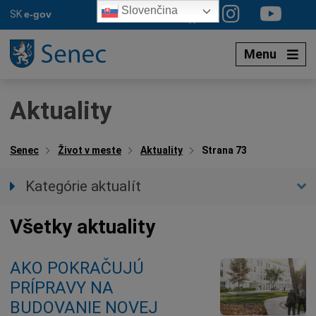
Preskočiť
Slovenčina
SK
e-gov
na
obsah
Menu
Aktuality
Senec
Život v meste
Aktuality
Strana 73
Kategórie aktualít
Všetky aktuality
Všetky aktuality
Spravodajstvo
Parkovacia politika
AKO POKRAČUJÚ
Kultúra
PRÍPRAVY NA
Ocenenia
BUDOVANIE NOVEJ
Dotácie