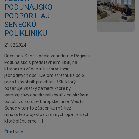
Dobrovoľníctvo
PODUNAJSKO
PODPORIL AJ
Benefícia
SENECKÚ
Duchovný život
POLIKLINIKU
EkoMesto
Tradície
21.02.2024
Veda
Dnes sa v Senci konalo zasadnutie Regiónu
Podunajsko s predstaviteľmi BSK, na
Zvieratá
ktorom sa zúčastnili starostovia
Súťaž
jednotlivých obcí. Cieľom stretnutia bolo
prejsť zásobník projektov BSK, ktorý
Pracovné ponuky
obsahuje všetky zámery, ktoré by
samosprávy chceli realizovať v najbližšom
období zo zdrojov Európskej únie. Mesto
Senec v tomto zásobníku má tiež
množstvo projektov v rôznych opatreniach,
ktoré plánujeme […]
Čítať viac