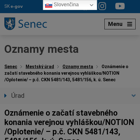
Preskočiť
Slovenčina
SK
e-gov
na
obsah
Menu
Oznamy mesta
Senec
Mestský úrad
Oznamy mesta
Oznámenie o
začatí stavebného konania verejnou vyhláškou/NOTION
/Oplotenie/ – p.č. CKN 5481/143, 5481/156, k. ú. Senec
Úrad
Prednostka úradu
Oznámenie o začatí stavebného
Úradné hodiny
konania verejnou vyhláškou/NOTION
Úradné sekcie
/Oplotenie/ – p.č. CKN 5481/143,
Oznamy mesta