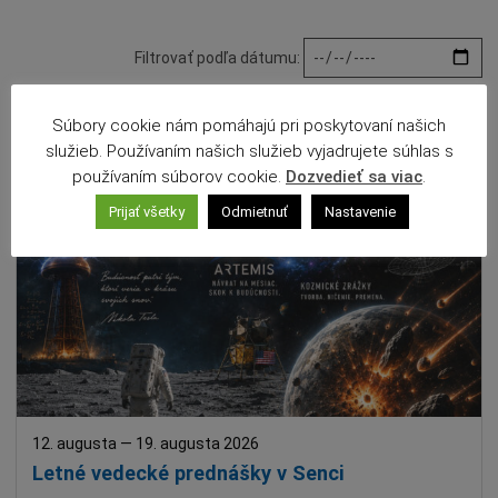
Školstvo
Filtrovať podľa dátumu:
Športové
Veda
Súbory cookie nám pomáhajú pri poskytovaní našich
Zdravotníctvo
služieb. Používaním našich služieb vyjadrujete súhlas s
Deti a rodina
používaním súborov cookie.
Dozvedieť sa viac
.
Ekológia
Prijať všetky
Odmietnuť
Nastavenie
Festival
Detský tábor
Burza, trh
Chovateľstvo
Gastronómia
Národnostné menšiny
12. augusta
—
19. augusta 2026
Duchovné
Letné vedecké prednášky v Senci
Dobrovoľníctvo