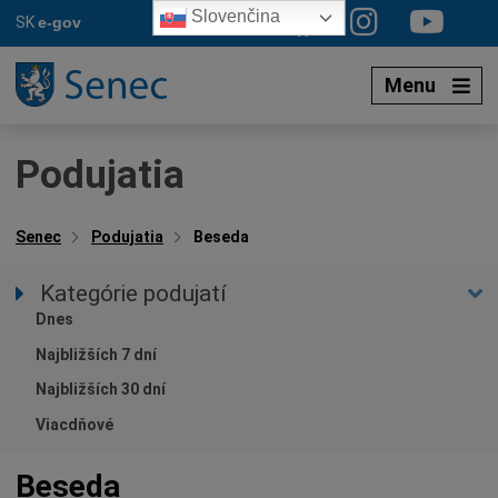
Preskočiť
Slovenčina
SK
e-gov
na
obsah
Menu
Podujatia
Senec
Podujatia
Beseda
Kategórie podujatí
Všetky podujatia
Dnes
Auto-moto
Najbližších 7 dní
Beseda
Najbližších 30 dní
Hudba, tanec, divadlo
Viacdňové
Múzeá, galérie, knižnice
Beseda
Kino