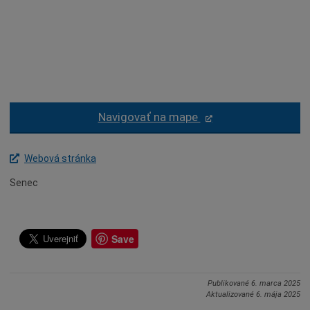
Dobrovoľníctvo
Ples
Mestské zastupiteľstvo
Tradície
Iné podujatia
Navigovať na mape
Webová stránka
Senec
Save
Publikované
6. marca 2025
Aktualizované
6. mája 2025