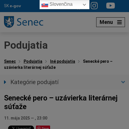
Preskočiť
Slovenčina
SK
e-gov
na
obsah
Menu
Podujatia
Senec
Podujatia
Iné podujatia
Senecké pero –
uzávierka literárnej súťaže
Kategórie podujatí
Všetky podujatia
Senecké pero – uzávierka literárnej
Auto-moto
súťaže
Beseda
Hudba, tanec, divadlo
11. mája 2025
—
, 23:00
Múzeá, galérie, knižnice
Save