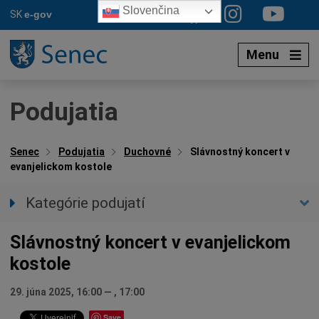
Preskočiť
Slovenčina
SK
e-gov
na
obsah
Menu
Podujatia
Senec
Podujatia
Duchovné
Slávnostný koncert v
evanjelickom kostole
Kategórie podujatí
Všetky podujatia
Slávnostný koncert v evanjelickom
Auto-moto
kostole
Beseda
Hudba, tanec, divadlo
29. júna 2025, 16:00
—
, 17:00
Múzeá, galérie, knižnice
Save