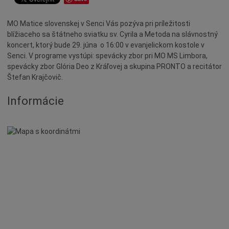
Kino
MO Matice slovenskej v Senci Vás pozýva pri príležitosti
Školstvo
blížiaceho sa štátneho sviatku sv. Cyrila a Metoda na slávnostný
Športové
koncert, ktorý bude 29. júna o 16:00 v evanjelickom kostole v
Senci. V programe vystúpi: spevácky zbor pri MO MS Limbora,
Veda
spevácky zbor Glória Deo z Kráľovej a skupina PRONTO a recitátor
Zdravotníctvo
Štefan Krajčovič.
Deti a rodina
Informácie
Ekológia
Festival
Detský tábor
Burza, trh
Chovateľstvo
Gastronómia
Národnostné menšiny
Duchovné