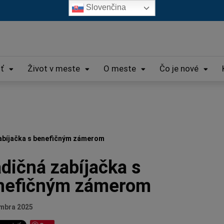
Slovenčina
iť
Život v meste
O meste
Čo je nové
abíjačka s benefičným zámerom
dičná zabíjačka s
nefičným zámerom
embra 2025