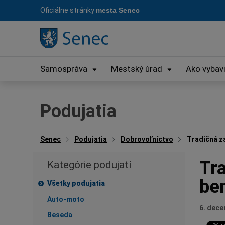
Preskočiť
Oficiálne stránky
mesta Senec
na
obsah
Samospráva
Mestský úrad
Ako vybav
Podujatia
Senec
Podujatia
Dobrovoľníctvo
Tradičná z
Tra
Kategórie podujatí
be
Všetky podujatia
Auto-moto
6. dec
Beseda