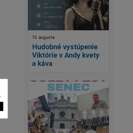
15. augusta
Hudobné vystúpenie
Viktórie v Andy kvety
a káva
v