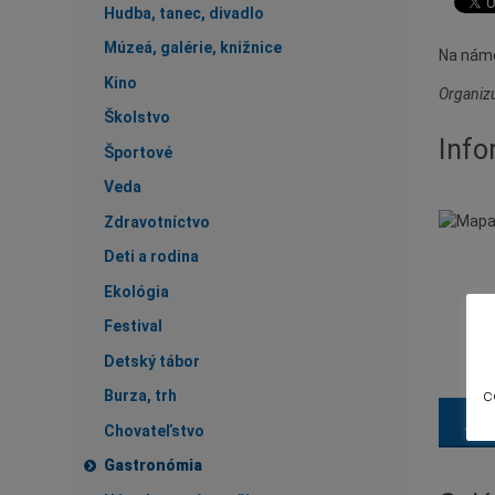
Hudba, tanec, divadlo
Múzeá, galérie, knižnice
Na náme
Kino
Organizu
Školstvo
Info
Športové
Veda
Zdravotníctvo
Deti a rodina
Ekológia
Festival
Detský tábor
c
Burza, trh
Nav
Chovateľstvo
Gastronómia