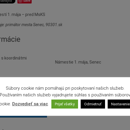
Save
stí 1. mája – pred MsKS
je: primátor mesta Senec, 90301.sk
rmácie
Námestie 1. mája, Senec
Súbory cookie nám pomáhajú pri poskytovaní našich služieb.
Používaním našich služieb vyjadrujete súhlas s používaním súboro
ookie.
Dozvedieť sa viac
.
Prijať všetky
Odmietnuť
Nastavenie
igovať na mape