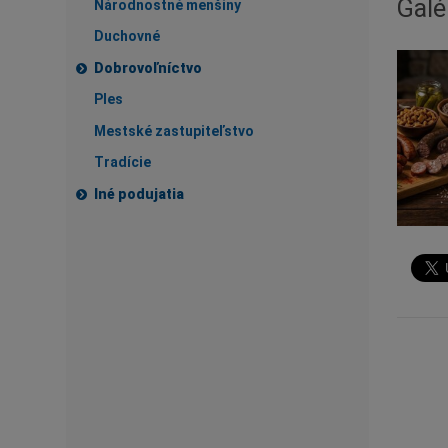
Galé
Národnostné menšiny
Duchovné
Dobrovoľníctvo
Ples
Mestské zastupiteľstvo
Tradície
Iné podujatia