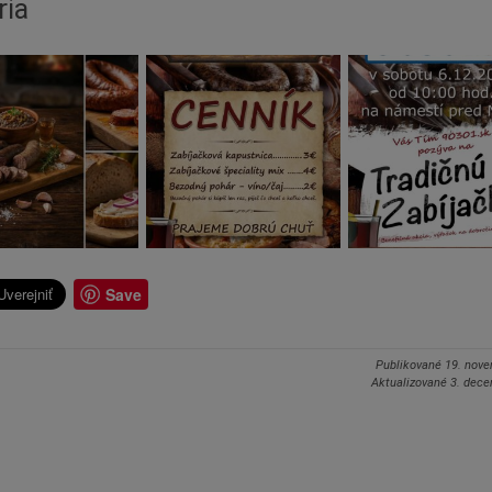
ria
Save
Publikované
19. nov
Aktualizované
3. dec