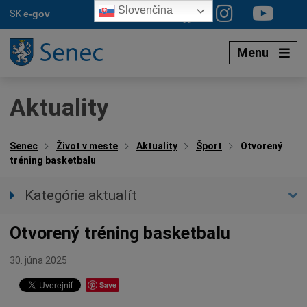
Preskočiť
Slovenčina
SK
e-gov
na
obsah
Menu
Aktuality
Senec
Život v meste
Aktuality
Šport
Otvorený
tréning basketbalu
Kategórie aktualít
Všetky aktuality
Otvorený tréning basketbalu
Spravodajstvo
Parkovacia politika
30. júna 2025
Kultúra
Save
Ocenenia