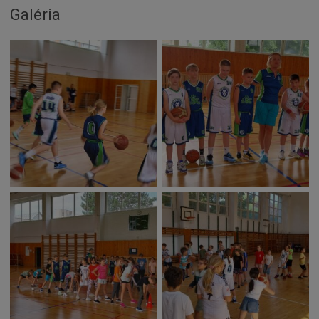
Naše školy
Galéria
Seniori
Partnerské mestá
Národnostné menšiny
Podujatie
Cyklomesto
Rekonštrukcia
História
Turizmus
Slnečné jazerá
Zdravotníctvo
Dobrovoľníctvo
Rady a tipy
Benefícia