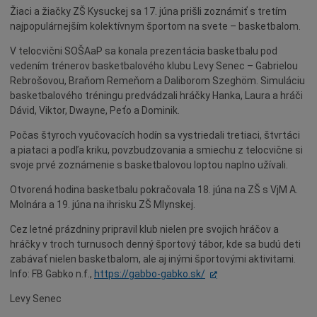
Žiaci a žiačky ZŠ Kysuckej sa 17. júna prišli zoznámiť s tretím
Dotácie
najpopulárnejším kolektívnym športom na svete – basketbalom.
Údržba
V telocvični SOŠAaP sa konala prezentácia basketbalu pod
Doprava
vedením trénerov basketbalového klubu Levy Senec – Gabrielou
Oznamy
Rebrošovou, Braňom Remeňom a Daliborom Szeghöm. Simuláciu
basketbalového tréningu predvádzali hráčky Hanka, Laura a hráči
Mestský úrad
Dávid, Viktor, Dwayne, Peťo a Dominik.
Projekty
Počas štyroch vyučovacích hodín sa vystriedali tretiaci, štvrtáci
Primátor
a piataci a podľa kriku, povzbudzovania a smiechu z telocvične si
svoje prvé zoznámenie s basketbalovou loptou naplno užívali.
Otázky a odpovede
Otvorená hodina basketbalu pokračovala 18. júna na ZŠ s VjM A.
Napísali o nás
Molnára a 19. júna na ihrisku ZŠ Mlynskej.
Osobnosti
Cez letné prázdniny pripravil klub nielen pre svojich hráčov a
História
hráčky v troch turnusoch denný športový tábor, kde sa budú deti
Ocenenia
zabávať nielen basketbalom, ale aj inými športovými aktivitami.
Info: FB Gabko n.f.,
https://gabbo-gabko.sk/
Voľby
Levy Senec
Šport