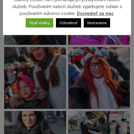
služieb. Používaním našich služieb vyjadrujete súhlas s
používaním súborov cookie.
Dozvedieť sa viac
.
Prijať všetky
Odmietnuť
Nastavenie