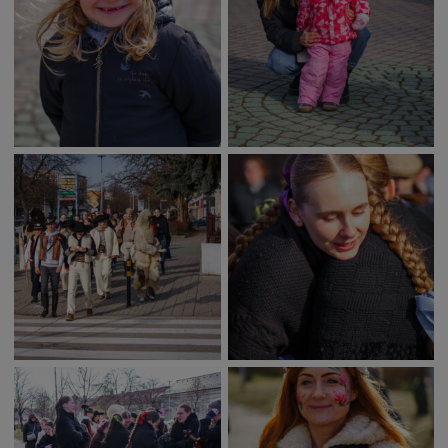
Deti a rodina
Dobrovoľníctvo
Benefícia
Duchovný život
EkoMesto
Tradície
Veda
Zvieratá
Súťaž
Pracovné ponuky