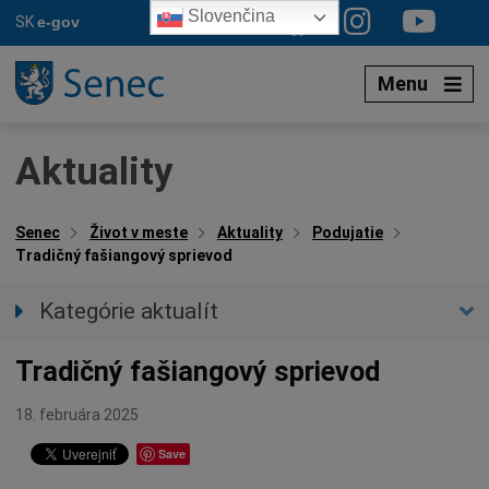
Preskočiť
Slovenčina
SK
e-gov
na
obsah
Menu
Aktuality
Senec
Život v meste
Aktuality
Podujatie
Tradičný fašiangový sprievod
Kategórie aktualít
Všetky aktuality
Tradičný fašiangový sprievod
Spravodajstvo
Parkovacia politika
18. februára 2025
Kultúra
Save
Ocenenia