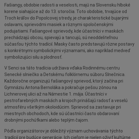
Fašiangy, obdobie radosti a veselosti, majú na Slovensku hlboké
Dotácie
korene siahajúce až do 13. storočia. Toto obdobie, trvajúce od
Údržba
Troch kráľov do Popolcovej stredy, je charakteristické bujarými
oslavami, sprievodmi masiek a rôznymi spoločenskými
Doprava
podujatiami. Fašiangové sprievody, kde účastníci v maskách
Oznamy
prechádzajú obcou, spievajú a tancujú, sú neoddeliteľnou
súčasťou týchto tradícií. Masky často predstavujú rôzne postavy
Mestský úrad
s konkrétnymi symbolickými významami, ako napríklad medveď
Projekty
symbolizujúci silu a plodnosť.
Primátor
V Senci sa táto tradícia udržiava vďaka Rodinnému centru
Otázky a odpovede
Senecké slniečko a Detskému folklórnemu súboru Slnečnica.
Každoročne organizujú fašiangový sprievod, ktorý začína pri
Napísali o nás
Gymnáziu Antona Bernoláka a pokračuje pešou zónou na
Osobnosti
Lichnerovej ulici až na Námestie 1. mája. Účastníci v
pestrofarebných maskách a krojoch prinášajú radosť a veselú
História
atmosféru všetkým okoloidúcim. Sprievod sa zastavuje pri
Ocenenia
miestnych obchodoch, kde sú účastníci často obdarovaní
drobnými pochúťkami alebo teplým čajom.
Voľby
Pôdľa organizátorov je dôležitý význam uchovávania týchto
Šport
tradícií pre budúce generácie. Ich cieľom je nielen oživiť kultúrne