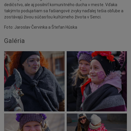
Naše školy
dedičstvo, ale aj posilniť komunitného ducha v meste. Vďaka
takýmto podujatiam sa fašiangové zvyky naďalej tešia obľube a
Seniori
zostávajú živou súčasťou kultúrneho života v Senci.
Partnerské mestá
Foto: Jaroslav Červinka a Štefan Húska
Národnostné menšiny
Galéria
Podujatie
Cyklomesto
Rekonštrukcia
História
Turizmus
Slnečné jazerá
Zdravotníctvo
Dobrovoľníctvo
Rady a tipy
Benefícia