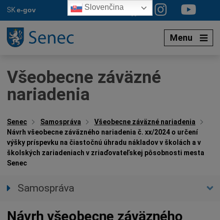
Preskočiť
Slovenčina
SK
e-gov
na
obsah
Menu
Všeobecne záväzné
nariadenia
Senec
Samospráva
Všeobecne záväzné nariadenia
Návrh všeobecne záväzného nariadenia č. xx/2024 o určení
výšky príspevku na čiastočnú úhradu nákladov v školách a v
školských zariadeniach v zriaďovateľskej pôsobnosti mesta
Senec
Samospráva
Primátor mesta
Návrh všeobecne záväzného
Zástupca primátora