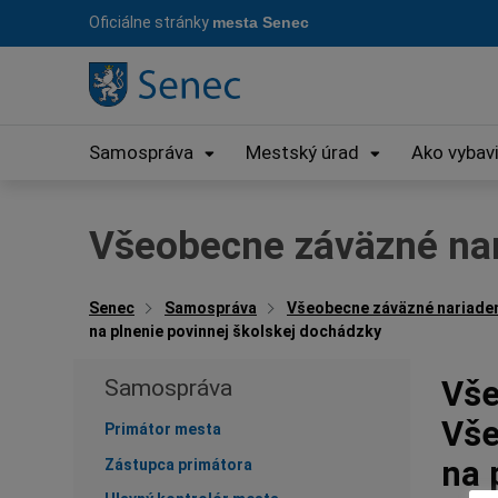
Preskočiť
Oficiálne stránky
mesta Senec
na
obsah
Samospráva
Mestský úrad
Ako vybav
Všeobecne záväzné na
Senec
Samospráva
Všeobecne záväzné nariade
na plnenie povinnej školskej dochádzky
Vše
Samospráva
Vše
Primátor mesta
na 
Zástupca primátora