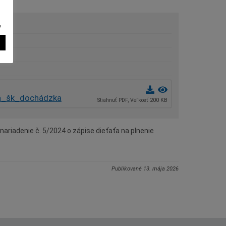
v
á_šk_dochádzka
Stiahnuť PDF, Veľkosť 200 KB
riadenie č. 5/2024 o zápise dieťaťa na plnenie
Publikované
13. mája 2026