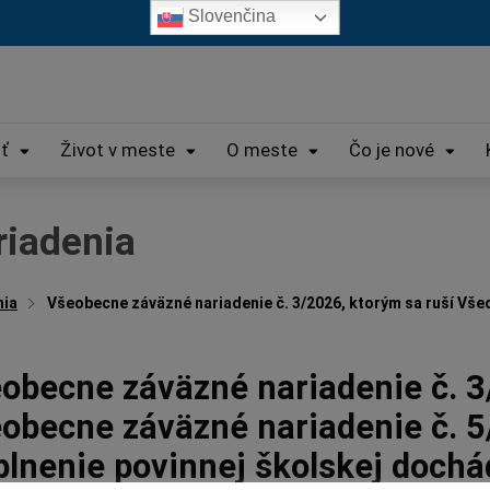
Slovenčina
iť
Život v meste
O meste
Čo je nové
riadenia
nia
Všeobecne záväzné nariadenie č. 3/2026, ktorým sa ruší Všeo
obecne záväzné nariadenie č. 3
obecne záväzné nariadenie č. 5
plnenie povinnej školskej doch