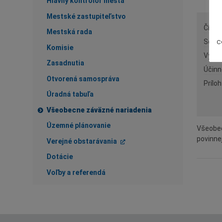
Hlavný kontrolór mesta
Mestské zastupiteľstvo
Číslo
Mestská rada
c
Schv
Komisie
Vyhl
Zasadnutia
Účinn
Otvorená samospráva
Príloh
Úradná tabuľa
Všeobecne záväzné nariadenia
Územné plánovanie
Všeobec
povinne
Verejné obstarávania
Dotácie
Voľby a referendá