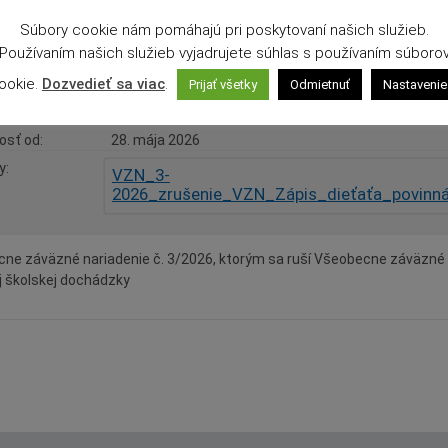
Súbory cookie nám pomáhajú pri poskytovaní našich služieb.
Používaním našich služieb vyjadrujete súhlas s používaním súboro
3/2026
ookie.
Dozvedieť sa viac
.
álené
6. mája 2026
Prijať všetky
Odmietnuť
Nastavenie
ásené
13. mája 2026
osť od
28. mája 2026
y
VZN_3-
2026_zrušenie_VZN_Zápis_dieťaťa_povinn
ne záväzné nariadenie č. 3/2026, ktorým sa ruší Všeobecne záväzné na
j školskej dochádzky