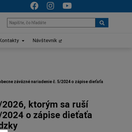
Hľadať
Hľadať:
Kontakty
Návštevník
becne záväzné nariadenie č. 5/2024 o zápise dieťaťa
/2026, ktorým sa ruší
/2024 o zápise dieťaťa
ádzky