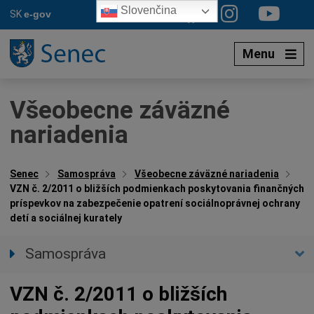
Preskočiť
Slovenčina
SK
e-gov
na
obsah
Menu
Všeobecne záväzné
nariadenia
Senec
Samospráva
Všeobecne záväzné nariadenia
VZN č. 2/2011 o bližších podmienkach poskytovania finančných
príspevkov na zabezpečenie opatrení sociálnoprávnej ochrany
detí a sociálnej kurately
Samospráva
Primátor mesta
VZN č. 2/2011 o bližších
Zástupca primátora