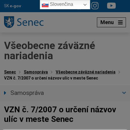
Preskočiť
Slovenčina
SK
e-gov
na
obsah
Menu
Všeobecne záväzné
nariadenia
Senec
Samospráva
Všeobecne záväzné nariadenia
VZN č. 7/2007 o určení názvov ulíc v meste Senec
Samospráva
Primátor mesta
VZN č. 7/2007 o určení názvov
Zástupca primátora
ulíc v meste Senec
Hlavný kontrolór mesta
Mestské zastupiteľstvo