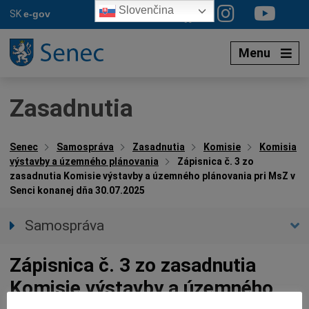
Preskočiť
Slovenčina
SK
e-gov
na
obsah
Menu
Zasadnutia
Senec
Samospráva
Zasadnutia
Komisie
Komisia
výstavby a územného plánovania
Zápisnica č. 3 zo
zasadnutia Komisie výstavby a územného plánovania pri MsZ v
Senci konanej dňa 30.07.2025
Samospráva
Primátor mesta
Zápisnica č. 3 zo zasadnutia
Zástupca primátora
Komisie výstavby a územného
Hlavný kontrolór mesta
Mestské zastupiteľstvo