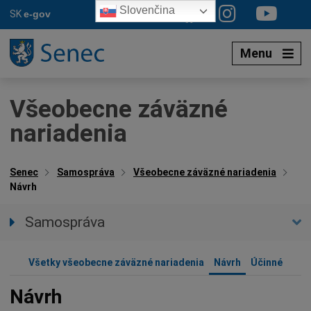
Preskočiť
Slovenčina
SK
e-gov
na
obsah
Menu
Všeobecne záväzné
nariadenia
Senec
Samospráva
Všeobecne záväzné nariadenia
Návrh
Samospráva
Primátor mesta
Zástupca primátora
Všetky všeobecne záväzné nariadenia
Návrh
Účinné
Hlavný kontrolór mesta
Návrh
Mestské zastupiteľstvo