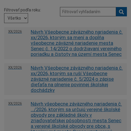
Mestská rada
Filtrovať podľa roku:
H
Komisie
Zasadnutia
Návrh Všeobecne záväzného nariadenia č.
XX/2026
Otvorená samospráva
xx/2026, ktorým sa mení a dopĺňa
všeobecne záväzné nariadenie mesta
Úradná tabuľa
Senec č. 14/2022 o dodržiavaní verejného
Všeobecne záväzné nariadenia
poriadku a čistoty na území mesta Senec
Územné plánovanie
Návrh Všeobecne záväzného nariadenia č.
XX/2026
Verejné obstarávania
xx/2026, ktorým sa ruší Všeobecne
záväzné nariadenie č. 5/2024 o zápise
Dotácie
dieťaťa na plnenie povinnej školskej
Voľby a referendá
dochádzky
Návrh všeobecne záväzného nariadenia č.
XX/2026
…/2026, ktorým sa určujú verejné školské
obvody pre základné školy v
zriaďovateľskej pôsobnosti mesta Senec
a verejné školské obvody pre obce, s