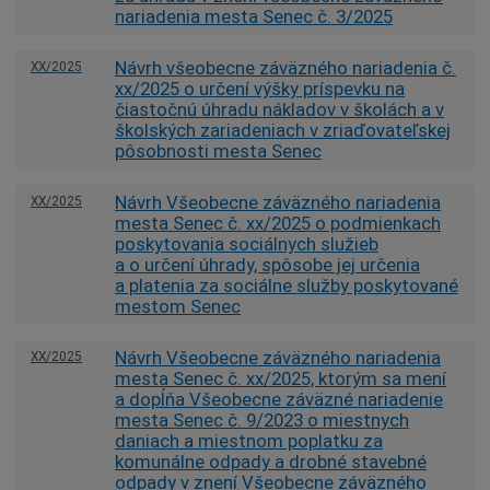
nariadenia mesta Senec č. 3/2025
Návrh všeobecne záväzného nariadenia č.
XX/2025
xx/2025 o určení výšky príspevku na
čiastočnú úhradu nákladov v školách a v
školských zariadeniach v zriaďovateľskej
pôsobnosti mesta Senec
Návrh Všeobecne záväzného nariadenia
XX/2025
mesta Senec č. xx/2025 o podmienkach
poskytovania sociálnych služieb
a o určení úhrady, spôsobe jej určenia
a platenia za sociálne služby poskytované
mestom Senec
Návrh Všeobecne záväzného nariadenia
XX/2025
mesta Senec č. xx/2025, ktorým sa mení
a dopĺňa Všeobecne záväzné nariadenie
mesta Senec č. 9/2023 o miestnych
daniach a miestnom poplatku za
komunálne odpady a drobné stavebné
odpady v znení Všeobecne záväzného