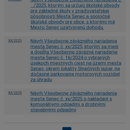
…/2025, ktorým sa určujú školské obvody
pre základné školy v zriaďovateľskej
pôsobnosti Mesta Senec a spoločné
školské obvody pre obce, s ktorými má
Mesto Senec uzatvorenú dohodu.
Návrh Všeobecne záväzného nariadenia
XX/2025
mesta Senec č. xx/2025, ktorým sa mení
a dopĺňa Všeobecne záväzné nariadenie
mesta Senec č. 16/2024 o vybraných
úsekoch miestnych ciest na území mesta
Senec, okrem lokality Slnečných jazier, na
dočasné parkovanie motorových vozidiel
za úhradu
Návrh Všeobecne záväzného nariadenia
XX/2025
mesta Senec č. xx/2025 o nakladaní s
komunálnymi odpadmi a drobnými
stavebnými odpadmi