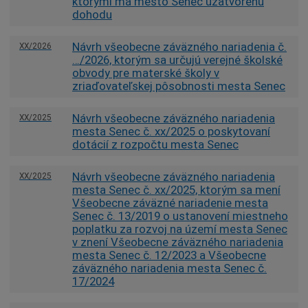
ktorými má mesto Senec uzatvorenú
dohodu
Návrh všeobecne záväzného nariadenia č.
XX/2026
…/2026, ktorým sa určujú verejné školské
obvody pre materské školy v
zriaďovateľskej pôsobnosti mesta Senec
Návrh všeobecne záväzného nariadenia
XX/2025
mesta Senec č. xx/2025 o poskytovaní
dotácií z rozpočtu mesta Senec
Návrh všeobecne záväzného nariadenia
XX/2025
mesta Senec č. xx/2025, ktorým sa mení
Všeobecne záväzné nariadenie mesta
Senec č. 13/2019 o ustanovení miestneho
poplatku za rozvoj na území mesta Senec
v znení Všeobecne záväzného nariadenia
mesta Senec č. 12/2023 a Všeobecne
záväzného nariadenia mesta Senec č.
17/2024